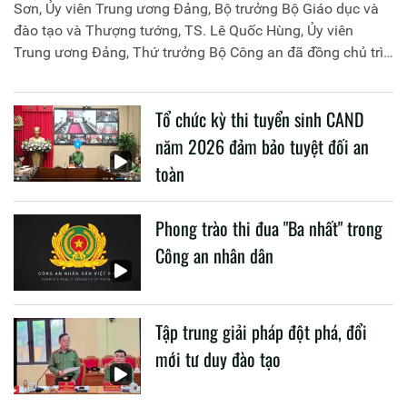
Sơn, Ủy viên Trung ương Đảng, Bộ trưởng Bộ Giáo dục và
đào tạo và Thượng tướng, TS. Lê Quốc Hùng, Ủy viên
Trung ương Đảng, Thứ trưởng Bộ Công an đã đồng chủ trì
buổi làm việc với các đơn vị của 2 Bộ về một số nội dung
liên quan đến công tác giáo dục và đào tạo của lực lượng
Tổ chức kỳ thi tuyển sinh CAND
CAND.
năm 2026 đảm bảo tuyệt đối an
toàn
Phong trào thi đua "Ba nhất" trong
Công an nhân dân
Tập trung giải pháp đột phá, đổi
mới tư duy đào tạo