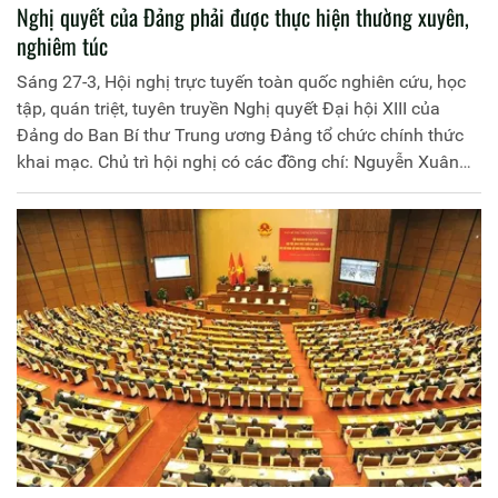
Nghị quyết của Đảng phải được thực hiện thường xuyên,
nghiêm túc
Sáng 27-3, Hội nghị trực tuyến toàn quốc nghiên cứu, học
tập, quán triệt, tuyên truyền Nghị quyết Đại hội XIII của
Đảng do Ban Bí thư Trung ương Đảng tổ chức chính thức
khai mạc. Chủ trì hội nghị có các đồng chí: Nguyễn Xuân
Phúc - Ủy viên Bộ Chính trị, Thủ tướng Chính phủ; Nguyễn
Thị Kim Ngân - Ủy viên Bộ Chính trị khóa XII, Chủ tịch Quốc
hội; Võ Văn Thưởng - Ủy viên Bộ Chính trị, Thường trực Ban
Bí thư.