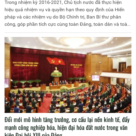
Trong nhiệm kỳ 2016-2021, Chủ tịch nước đã thực hiện
hiệu quả nhiệm vụ và quyền hạn theo quy định của Hiến
pháp và các nhiệm vụ do Bộ Chính trị, Ban Bí thư phân
công, góp phần tích cực cùng toàn Đảng, toàn dân và toàn
quân thực hiện thắng lợi Nghị quyết Đại hội đại biểu toàn
quốc lần thứ XII của Đảng, các chủ trương, đường lối của
Đảng, chính sách, pháp luật của Nhà nước và các Nghị
quyết của Quốc hội khóa XIV.
Đổi mới mô hình tăng trưởng, cơ cấu lại nền kinh tế, đẩy
mạnh công nghiệp hóa, hiện đại hóa đất nước trong văn
kiện Đại hội XIII của Đảng