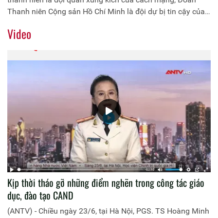
Thanh niên Cộng sản Hồ Chí Minh là đội dự bị tin cậy của
Ðảng; công tác thanh niên là vấn đề sống còn của dân tộc,
Video
là một trong những nhân tố quyết định thành bại của cách
mạng. Trải qua 90 năm xây dựng, trưởng thành và phát
triển, qua mỗi thời kỳ của cách mạng, dù trong bất cứ hoàn
cảnh nào, thanh niên và Đoàn Thanh niên Cộng sản Hồ Chí
Minh đều phấn đấu hoàn thành xuất sắc sứ mệnh lịch sử
của mình trước Ðảng, Tổ quốc và nhân dân.
Kịp thời tháo gỡ những điểm nghẽn trong công tác giáo
dục, đào tạo CAND
(ANTV) - Chiều ngày 23/6, tại Hà Nội, PGS. TS Hoàng Minh