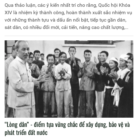
Qua thảo luận, các ý kiến nhất trí cho rằng, Quốc hội Khóa
XIV là nhiệm kỳ thành công, hoàn thành xuất sắc nhiệm vụ
với những thành tựu và dấu ấn nổi bật, tiếp tục gần dân,
sát dân, có nhiều đổi mới, cải tiến, nâng cao chất lượng,
hiệu quả trên tất cả các lĩnh vực lập pháp, giám sát, quyết
định những vấn đề quan trọng của đất nước cũng như hoạt
động ngoại giao nghị viện
“Lòng dân” - điểm tựa vững chắc để xây dựng, bảo vệ và
phát triển đất nước