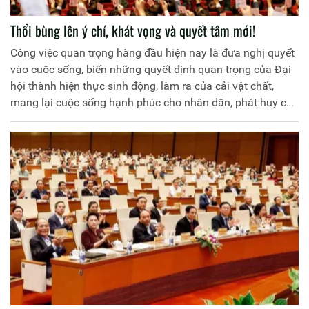
Thổi bùng lên ý chí, khát vọng và quyết tâm mới!
Công việc quan trọng hàng đầu hiện nay là đưa nghị quyết
vào cuộc sống, biến những quyết định quan trọng của Đại
hội thành hiện thực sinh động, làm ra của cải vật chất,
mang lại cuộc sống hạnh phúc cho nhân dân, phát huy cao
độ tinh thần yêu nước, ý chí tự lực, tự cường, sức mạnh đại
đoàn kết toàn dân tộc và khát vọng phát triển đất nước
phồn vinh, hạnh phúc, thực hiện thắng lợi Nghị quyết Đại
hội XIII của Đảng…