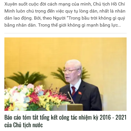
Xuyên suốt cuộc đời cách mạng của mình, Chủ tịch Hồ Chí
Minh luôn chú trọng đến việc quy tụ lòng dân, nhất là nhân
dân lao động. Bởi, theo Người “Trong bầu trời không gì quý
bằng nhân dân. Trong thế giới không gì mạnh bằng lực
lượng đoàn kết của nhân dân... Trong xã hội không có gì
tốt đẹp, vẻ vang bằng phục vụ cho lợi ích của nhân dân”(1).
Lòng dân được củng cố, “thế người tăng cao” là điểm tựa
vững chắc để xây dựng, bảo vệ và phát triển đất nước
cường thịnh, hạnh phúc.
Báo cáo tóm tắt tổng kết công tác nhiệm kỳ 2016 - 2021
của Chủ tịch nước