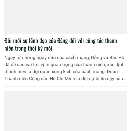
Đổi mới sự lãnh đạo của Ðảng đối với công tác thanh
niên trong thời kỳ mới
Ngay từ những ngày đầu của cách mạng, Ðảng và Bác Hồ
đã đề cao vai trò, vị trí quan trọng của thanh niên; xác định
thanh niên là đội quân xung kích của cách mạng, Ðoàn
Thanh niên Cộng sản Hồ Chí Minh là đội dự bị tin cậy của
Ðảng; công tác thanh niên là vấn đề sống còn của dân tộc,
là một trong những nhân tố quyết định thành bại của cách
mạng. Trải qua 90 năm xây dựng, trưởng thành và phát
triển, qua mỗi thời kỳ của cách mạng, dù trong bất cứ hoàn
cảnh nào, thanh niên và Đoàn Thanh niên Cộng sản Hồ Chí
Minh đều phấn đấu hoàn thành xuất sắc sứ mệnh lịch sử
của mình trước Ðảng, Tổ quốc và nhân dân.