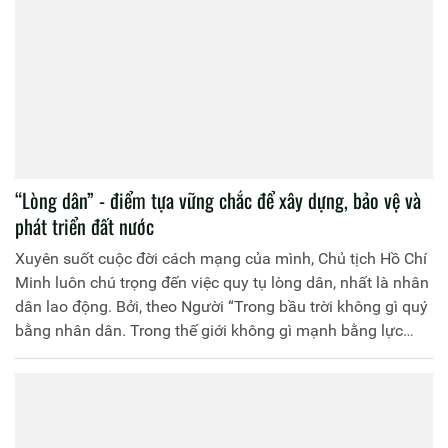
“Lòng dân” - điểm tựa vững chắc để xây dựng, bảo vệ và
phát triển đất nước
Xuyên suốt cuộc đời cách mạng của mình, Chủ tịch Hồ Chí
Minh luôn chú trọng đến việc quy tụ lòng dân, nhất là nhân
dân lao động. Bởi, theo Người “Trong bầu trời không gì quý
bằng nhân dân. Trong thế giới không gì mạnh bằng lực
lượng đoàn kết của nhân dân... Trong xã hội không có gì
tốt đẹp, vẻ vang bằng phục vụ cho lợi ích của nhân dân”(1).
Lòng dân được củng cố, “thế người tăng cao” là điểm tựa
vững chắc để xây dựng, bảo vệ và phát triển đất nước