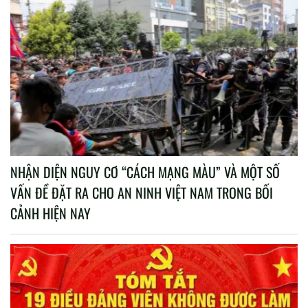
NHẬN DIỆN NGUY CƠ “CÁCH MẠNG MÀU” VÀ MỘT SỐ
VẤN ĐỀ ĐẶT RA CHO AN NINH VIỆT NAM TRONG BỐI
CẢNH HIỆN NAY