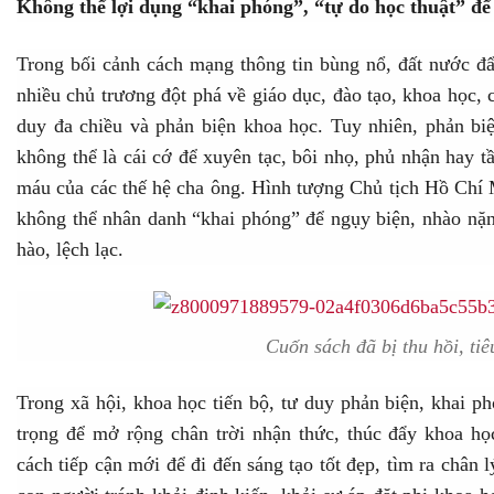
Không thể lợi dụng “khai phóng”, “tự do học thuật” để
Trong bối cảnh cách mạng thông tin bùng nổ, đất nước đẩ
nhiều chủ trương đột phá về giáo dục, đào tạo, khoa học,
duy đa chiều và phản biện khoa học. Tuy nhiên, phản bi
không thể là cái cớ để xuyên tạc, bôi nhọ, phủ nhận hay
máu của các thế hệ cha ông. Hình tượng Chủ tịch Hồ Chí Mi
không thể nhân danh “khai phóng” để ngụy biện, nhào nặn 
hào, lệch lạc.
Cuốn sách đã bị thu hồi, tiê
Trong xã hội, khoa học tiến bộ, tư duy phản biện, khai p
trọng để mở rộng chân trời nhận thức, thúc đẩy khoa họ
cách tiếp cận mới để đi đến sáng tạo tốt đẹp, tìm ra chân 