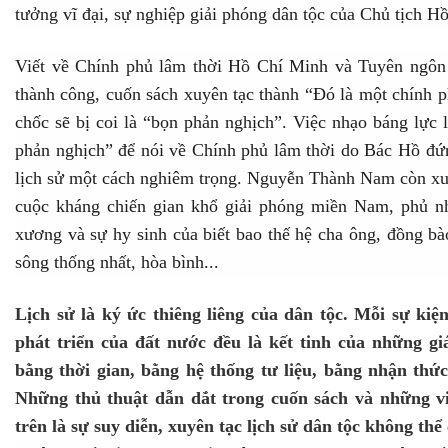
tưởng vĩ đại, sự nghiệp giải phóng dân tộc của Chủ tịch H
Viết về Chính phủ lâm thời Hồ Chí Minh và Tuyên ngô
thành công, cuốn sách xuyên tạc thành “Đó là một chính p
chốc sẽ bị coi là “bọn phản nghịch”. Việc nhạo báng lực
phản nghịch” để nói về Chính phủ lâm thời do Bác Hồ đứn
lịch sử một cách nghiêm trọng. Nguyễn Thành Nam còn xu
cuộc kháng chiến gian khổ giải phóng miền Nam, phủ n
xương và sự hy sinh của biết bao thế hệ cha ông, đồng b
sông thống nhất, hòa bình...
Lịch sử là ký ức thiêng liêng của dân tộc. Mỗi sự ki
phát triển của đất nước đều là kết tinh của những g
bằng thời gian, bằng hệ thống tư liệu, bằng nhận thức
Những thủ thuật dẫn dắt trong cuốn sách và những v
trên là sự suy diễn, xuyên tạc lịch sử dân tộc không thể