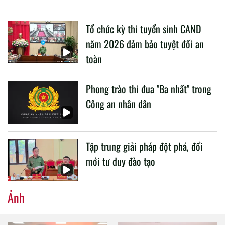
buổi làm việc với các đơn vị của 2 Bộ về một số nội dung
liên quan đến công tác giáo dục và đào tạo của lực lượng
Tổ chức kỳ thi tuyển sinh CAND
CAND.
năm 2026 đảm bảo tuyệt đối an
toàn
Phong trào thi đua "Ba nhất" trong
Công an nhân dân
Tập trung giải pháp đột phá, đổi
mới tư duy đào tạo
Ảnh