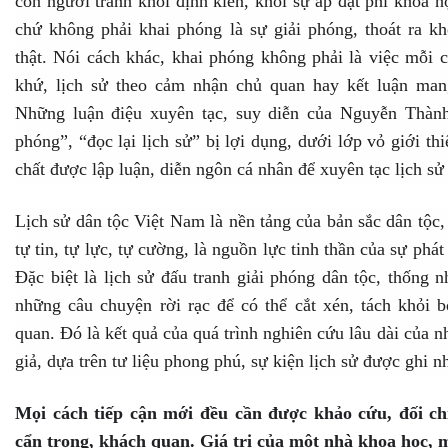
con người tránh khỏi định kiến, khỏi sự áp đặt phi khoa họ
chứ không phải khai phóng là sự giải phóng, thoát ra k
thật. Nói cách khác, khai phóng không phải là việc mỗi c
khứ, lịch sử theo cảm nhận chủ quan hay kết luận mang
Những luận điệu xuyên tạc, suy diễn của Nguyễn Thàn
phóng”, “đọc lại lịch sử” bị lợi dụng, dưới lớp vỏ giới th
chất được lập luận, diễn ngôn cá nhân để xuyên tạc lịch sử
Lịch sử dân tộc Việt Nam là nền tảng của bản sắc dân tộc, 
tự tin, tự lực, tự cường, là nguồn lực tinh thần của sự phá
Đặc biệt là lịch sử đấu tranh giải phóng dân tộc, thống 
những câu chuyện rời rạc để có thể cắt xén, tách khỏi b
quan. Đó là kết quả của quá trình nghiên cứu lâu dài của n
giả, dựa trên tư liệu phong phú, sự kiện lịch sử được ghi n
Mọi cách tiếp cận mới đều cần được khảo cứu, đối ch
cẩn trọng, khách quan. Giá trị của một nhà khoa học, 