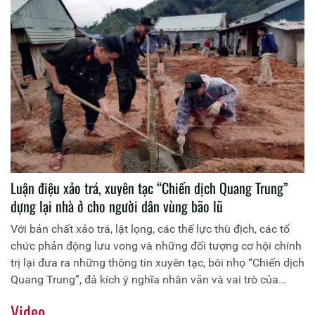
Luận điệu xảo trá, xuyên tạc “Chiến dịch Quang Trung”
dựng lại nhà ở cho người dân vùng bão lũ
Với bản chất xảo trá, lật lọng, các thế lực thù địch, các tổ
chức phản động lưu vong và những đối tượng cơ hội chính
trị lại đưa ra những thông tin xuyên tạc, bôi nhọ “Chiến dịch
Quang Trung”, đả kích ý nghĩa nhân văn và vai trò của
Đảng, Nhà nước trong công tác khắc phục hậu quả mưa lũ,
Video
ổn định đời sống nhân dân.