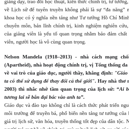
giảng dạy, trao đổi học thuật, kiến thức chính trị, tư tưởng,
về Lịch sử để tuyên truyền không phải là sự “đa năng” m
khoa học có ý nghĩa nền tảng như Tư tưởng Hồ Chí Minh,
chuyên môn, bản lĩnh chính trị, kinh nghiệm nghiên cứu
của giảng viên là yếu tố quan trọng nhằm bảo đảm chất 
viên, người học là vô cùng quan trọng.
Nelson Mandela (1918–2013) - nhà cách mạng chố
(Apartheid), nhà hoạt động chính trị, vị Tổng thống da
về vai trò của giáo dục, người thầy, khẳng định:
"Giáo 
ta có thể sử dụng để thay đổi cả thế giới"
. Hay nhà thơ 
2003) thì nhắc nhở tầm quan trọng của lịch sử: “
Ai b
tương lai sẽ bắn đại bác vào anh ta”
.
Giáo dục và đào tạo không chỉ là cách thức phát triển ng
môi trường để truyền bá, phổ biến nền tảng tư tưởng của 
giá trị lịch sử, văn hóa, truyền thống tốt đẹp của dân tộc. 