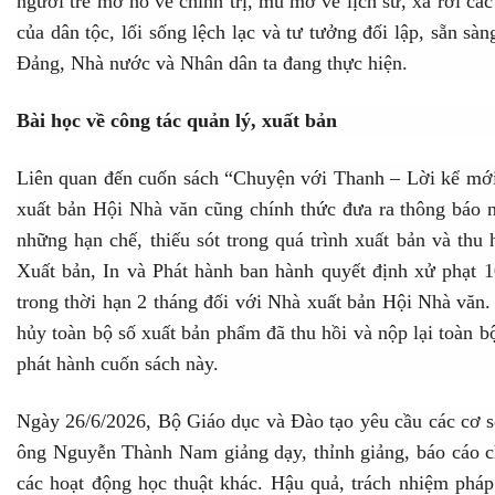
người trẻ mơ hồ về chính trị, mù mờ về lịch sử, xa rời các 
của dân tộc, lối sống lệch lạc và tư tưởng đối lập, sẵn s
Đảng, Nhà nước và Nhân dân ta đang thực hiện.
Bài học về công tác quản lý, xuất bản
Liên quan đến cuốn sách “Chuyện với Thanh – Lời kể mới
xuất bản Hội Nhà văn cũng chính thức đưa ra thông báo n
những hạn chế, thiếu sót trong quá trình xuất bản và thu
Xuất bản, In và Phát hành ban hành quyết định xử phạt 1
trong thời hạn 2 tháng đối với Nhà xuất bản Hội Nhà văn.
hủy toàn bộ số xuất bản phẩm đã thu hồi và nộp lại toàn bộ
phát hành cuốn sách này.
Ngày 26/6/2026, Bộ Giáo dục và Đào tạo yêu cầu các cơ s
ông Nguyễn Thành Nam giảng dạy, thỉnh giảng, báo cáo ch
các hoạt động học thuật khác. Hậu quả, trách nhiệm pháp