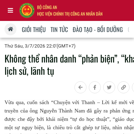
GIỚI THIỆU
TIN TỨC
ĐÀO TẠO - BỒI DƯỠNG
QU
Thứ Sáu, 3/7/2026 22:0'(GMT+7)
Không thể nhân danh “phản biện”, “kh
lịch sử, lãnh tụ
Vừa qua, cuốn sách “Chuyện với Thanh – Lời kể mới về 
truyền của ông Nguyễn Thành Nam đã gây ra phản ứng 
được che đậy bởi khái niệm “tự do học thuật”, “giáo dục
một sự ngụy biện, là chiêu trò cắt ghép tư liệu, nhìn nhậ