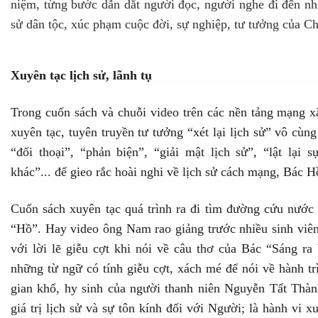
niệm, từng bước dẫn dắt người đọc, người nghe đi đến nhữ
sử dân tộc, xúc phạm cuộc đời, sự nghiệp, tư tưởng của C
Xuyên tạc lịch sử, lãnh tụ
Trong cuốn sách và chuỗi video trên các nền tảng mạng x
xuyên tạc, tuyên truyền tư tưởng “xét lại lịch sử” vô cùng
“đối thoại”, “phản biện”, “giải mật lịch sử”, “lật lại 
khác”... để gieo rắc hoài nghi về lịch sử cách mạng, Bác 
Cuốn sách xuyên tạc quá trình ra đi tìm đường cứu nước 
“Hồ”. Hay video ông Nam rao giảng trước nhiều sinh viê
với lời lẽ giễu cợt khi nói về câu thơ của Bác “Sáng ra 
những từ ngữ có tính giễu cợt, xách mé để nói về hành t
gian khổ, hy sinh của người thanh niên Nguyễn Tất Thà
giá trị lịch sử và sự tôn kính đối với Người; là hành vi x