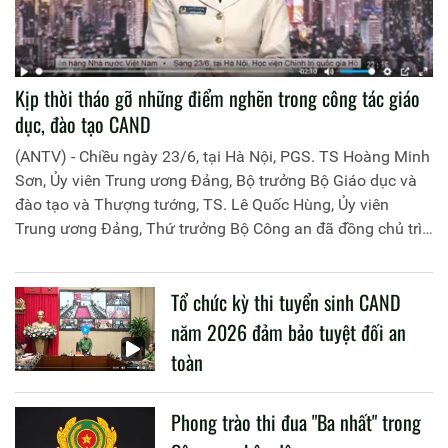
Kịp thời tháo gỡ những điểm nghẽn trong công tác giáo
dục, đào tạo CAND
(ANTV) - Chiều ngày 23/6, tại Hà Nội, PGS. TS Hoàng Minh
Sơn, Ủy viên Trung ương Đảng, Bộ trưởng Bộ Giáo dục và
đào tạo và Thượng tướng, TS. Lê Quốc Hùng, Ủy viên
Trung ương Đảng, Thứ trưởng Bộ Công an đã đồng chủ trì
buổi làm việc với các đơn vị của 2 Bộ về một số nội dung
liên quan đến công tác giáo dục và đào tạo của lực lượng
Tổ chức kỳ thi tuyển sinh CAND
CAND.
năm 2026 đảm bảo tuyệt đối an
toàn
Phong trào thi đua "Ba nhất" trong