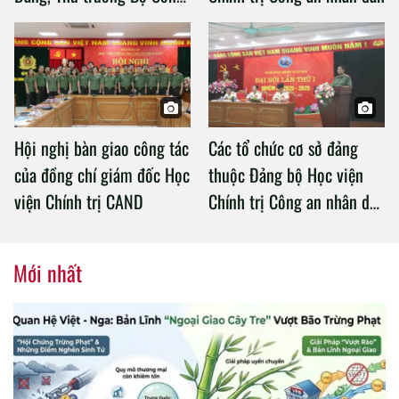
an làm việc với Học viện
Chính trị Công an nhân dân
Hội nghị bàn giao công tác
Các tổ chức cơ sở đảng
của đồng chí giám đốc Học
thuộc Đảng bộ Học viện
viện Chính trị CAND
Chính trị Công an nhân dân
tổ chức thành công Đại hội
nhiệm kỳ 2020 – 2025
Mới nhất