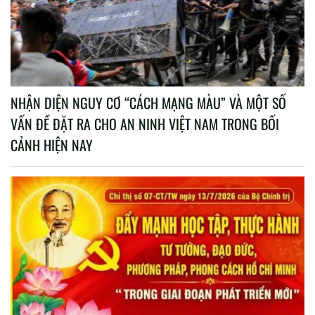
NHẬN DIỆN NGUY CƠ “CÁCH MẠNG MÀU” VÀ MỘT SỐ
VẤN ĐỀ ĐẶT RA CHO AN NINH VIỆT NAM TRONG BỐI
CẢNH HIỆN NAY