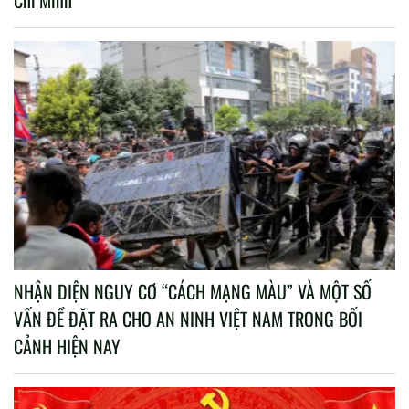
NHẬN DIỆN NGUY CƠ “CÁCH MẠNG MÀU” VÀ MỘT SỐ
VẤN ĐỀ ĐẶT RA CHO AN NINH VIỆT NAM TRONG BỐI
CẢNH HIỆN NAY