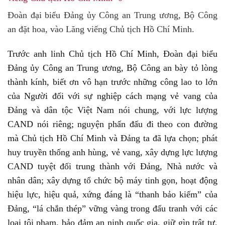
Đoàn đại biểu Đảng ủy Công an Trung ương, Bộ Công
an đặt hoa, vào Lăng viếng Chủ tịch Hồ Chí Minh.
Trước anh linh Chủ tịch Hồ Chí Minh, Đoàn đại biểu
Đảng ủy Công an Trung ương, Bộ Công an bày tỏ lòng
thành kính, biết ơn vô hạn trước những công lao to lớn
của Người đối với sự nghiệp cách mạng vẻ vang của
Đảng và dân tộc Việt Nam nói chung, với lực lượng
CAND nói riêng; nguyện phấn đấu đi theo con đường
mà Chủ tịch Hồ Chí Minh và Đảng ta đã lựa chọn; phát
huy truyền thống anh hùng, vẻ vang, xây dựng lực lượng
CAND tuyệt đối trung thành với Đảng, Nhà nước và
nhân dân; xây dựng tổ chức bộ máy tinh gọn, hoạt động
hiệu lực, hiệu quả, xứng đáng là “thanh bảo kiếm” của
Đảng, “lá chắn thép” vững vàng trong đấu tranh với các
loại tội phạm, bảo đảm an ninh quốc gia, giữ gìn trật tự,