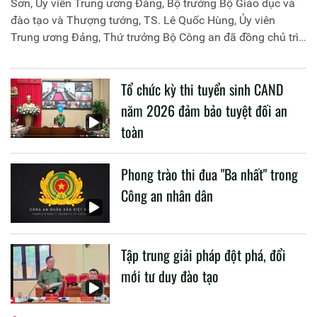
Sơn, Ủy viên Trung ương Đảng, Bộ trưởng Bộ Giáo dục và
đào tạo và Thượng tướng, TS. Lê Quốc Hùng, Ủy viên
Trung ương Đảng, Thứ trưởng Bộ Công an đã đồng chủ trì
buổi làm việc với các đơn vị của 2 Bộ về một số nội dung
liên quan đến công tác giáo dục và đào tạo của lực lượng
Tổ chức kỳ thi tuyển sinh CAND
CAND.
năm 2026 đảm bảo tuyệt đối an
toàn
Phong trào thi đua "Ba nhất" trong
Công an nhân dân
Tập trung giải pháp đột phá, đổi
mới tư duy đào tạo