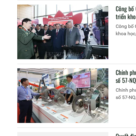
Công bố 
triển kho
Công bố Q
khoa học,
Chính ph
số 57-N
Chính ph
số 57-N