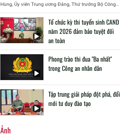
Hùng, Ủy viên Trung ương Đảng, Thứ trưởng Bộ Công
an đã đồng chủ trì buổi làm việc với các đơn vị của 2
Bộ về một số nội dung liên quan đến công tác giáo dục
Tổ chức kỳ thi tuyển sinh CAND
và đào tạo của lực lượng CAND.
năm 2026 đảm bảo tuyệt đối
an toàn
Phong trào thi đua "Ba nhất"
trong Công an nhân dân
Tập trung giải pháp đột phá, đổi
mới tư duy đào tạo
Ảnh