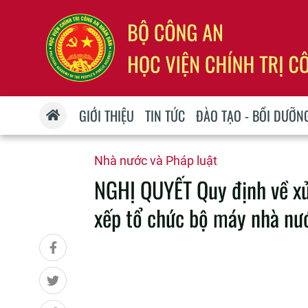
GIỚI THIỆU
TIN TỨC
ĐÀO TẠO - BỒI DƯỠN
Nhà nước và Pháp luật
NGHỊ QUYẾT Quy định về xử 
xếp tổ chức bộ máy nhà nư