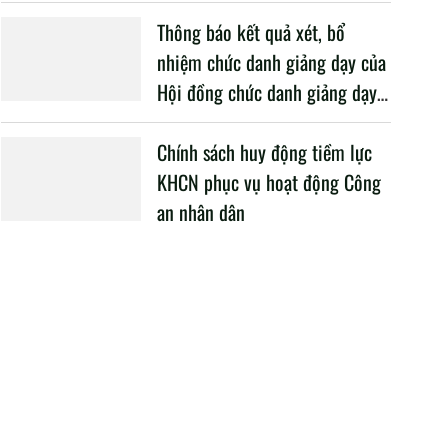
danh giảng dạy năm học 2025
– 2026
Thông báo kết quả xét, bổ
nhiệm chức danh giảng dạy của
Hội đồng chức danh giảng dạy
Học viện, năm học 2025 -
2026
Chính sách huy động tiềm lực
KHCN phục vụ hoạt động Công
an nhân dân