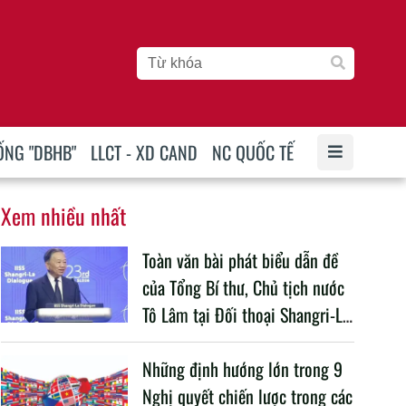
ỐNG "DBHB"
LLCT - XD CAND
NC QUỐC TẾ
Xem nhiều nhất
Toàn văn bài phát biểu dẫn đề
của Tổng Bí thư, Chủ tịch nước
Tô Lâm tại Đối thoại Shangri-La
lần thứ 23
Những định hướng lớn trong 9
Nghị quyết chiến lược trong các