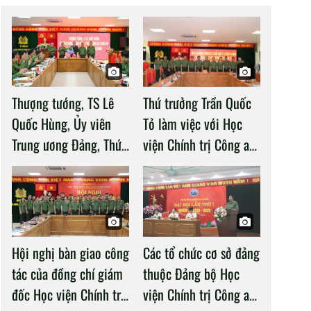
Thượng tướng, TS Lê
Thứ trưởng Trần Quốc
Quốc Hùng, Ủy viên
Tỏ làm việc với Học
Trung ương Đảng, Thứ
viện Chính trị Công an
trưởng Bộ Công an làm
nhân dân
việc với Học viện
Chính trị Công an nhân
dân
Hội nghị bàn giao công
Các tổ chức cơ sở đảng
tác của đồng chí giám
thuộc Đảng bộ Học
đốc Học viện Chính trị
viện Chính trị Công an