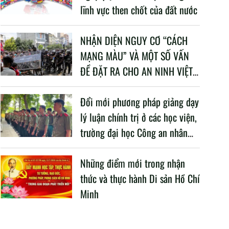
lĩnh vực then chốt của đất nước
NHẬN DIỆN NGUY CƠ “CÁCH
MẠNG MÀU” VÀ MỘT SỐ VẤN
ĐỀ ĐẶT RA CHO AN NINH VIỆT
NAM TRONG BỐI CẢNH HIỆN
NAY
Đổi mới phương pháp giảng dạy
lý luận chính trị ở các học viện,
trường đại học Công an nhân
dân trong Cách mạng công
nghiệp lần thứ tư
Những điểm mới trong nhận
thức và thực hành Di sản Hồ Chí
Minh