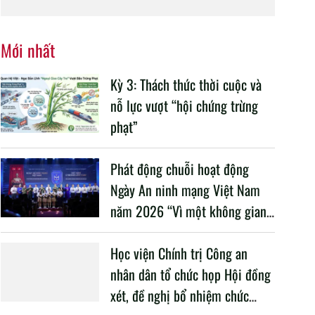
CAND
nhân dân tổ chức
thành công Đại hội
nhiệm kỳ 2020 –
Mới nhất
2025
Kỳ 3: Thách thức thời cuộc và
nỗ lực vượt “hội chứng trừng
phạt”
Phát động chuỗi hoạt động
Ngày An ninh mạng Việt Nam
năm 2026 “Vì một không gian
mạng nhân văn cho mỗi người”
Học viện Chính trị Công an
nhân dân tổ chức họp Hội đồng
xét, đề nghị bổ nhiệm chức