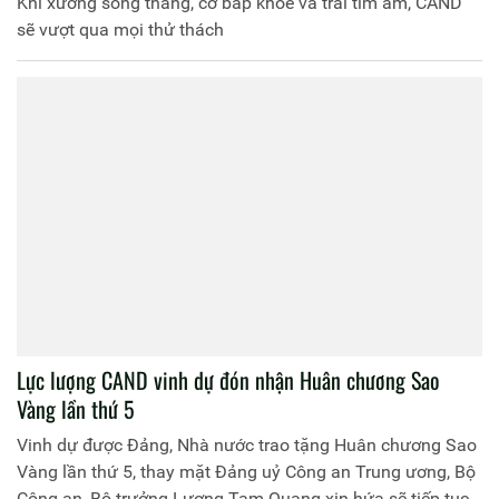
Khi xương sống thẳng, cơ bắp khỏe và trái tim ấm, CAND
sẽ vượt qua mọi thử thách
Lực lượng CAND vinh dự đón nhận Huân chương Sao
Vàng lần thứ 5
Vinh dự được Đảng, Nhà nước trao tặng Huân chương Sao
Vàng lần thứ 5, thay mặt Đảng uỷ Công an Trung ương, Bộ
Công an, Bộ trưởng Lương Tam Quang xin hứa sẽ tiếp tục