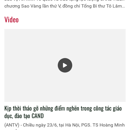
chương Sao Vàng lần thứ V, đồng chí Tổng Bí thư Tô Lâm
đã có bài diễn văn đọc tại Lễ Kỷ niệm. Trang Thông tin điện
Video
tử Học viện Chính trị CAND trân trọng giới thiệu diễn văn
của đồng chí Tổng Bí thư.
Kịp thời tháo gỡ những điểm nghẽn trong công tác giáo
dục, đào tạo CAND
(ANTV) - Chiều ngày 23/6, tại Hà Nội, PGS. TS Hoàng Minh