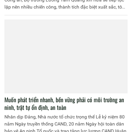
lập nên nhiều chiến công, thành tích đặc biệt xuất sắc, tô
thắm thêm lá cờ truyền thống của CAND Việt Nam Anh
hùng; bồi đắp thêm truyền thống cách mạng vẻ vang của
dân tộc Việt Nam Anh hùng; mãi mãi xứng đáng là lực
lượng vũ trang trọng yếu, là "thanh bảo kiếm" sắc bén, "lá
chắn thép" vững chắc bảo vệ Tổ quốc, bảo vệ Đảng, Nhà
nước và nhân dân.
Muốn phát triển nhanh, bền vững phải có môi trường an
ninh, trật tự ổn định, an toàn
Nhân dịp Đảng, Nhà nước tổ chức trọng thể Lễ kỷ niệm 80
năm Ngày truyền thống CAND, 20 năm Ngày hội toàn dân
bảo vệ An ninh Tổ quốc và trao tặng lực lượng CAND Huân