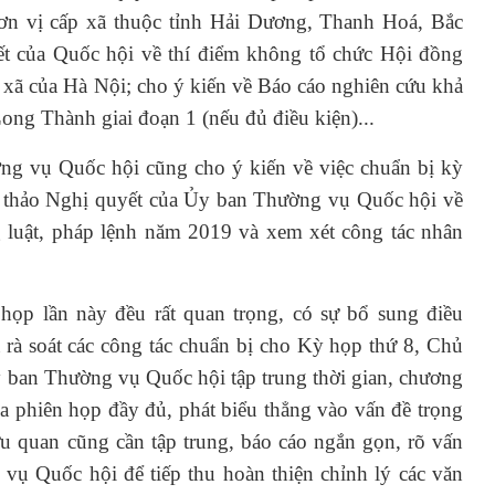
đơn vị cấp xã thuộc tỉnh Hải Dương, Thanh Hoá, Bắc
ết của Quốc hội về thí điểm không tổ chức Hội đồng
ị xã của Hà Nội; cho ý kiến về Báo cáo nghiên cứu khả
ong Thành giai đoạn 1 (nếu đủ điều kiện)...
ng vụ Quốc hội cũng cho ý kiến về việc chuẩn bị kỳ
 thảo Nghị quyết của Ủy ban Thường vụ Quốc hội về
 luật, pháp lệnh năm 2019 và xem xét công tác nhân
ọp lần này đều rất quan trọng, có sự bổ sung điều
 rà soát các công tác chuẩn bị cho Kỳ họp thứ 8, Chủ
y ban Thường vụ Quốc hội tập trung thời gian, chương
ia phiên họp đầy đủ, phát biểu thẳng vào vấn đề trọng
ữu quan cũng cần tập trung, báo cáo ngắn gọn, rõ vấn
vụ Quốc hội để tiếp thu hoàn thiện chỉnh lý các văn