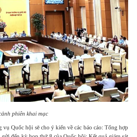
cảnh phiên khai mạc
 vụ Quốc hội sẽ cho ý kiến về các báo cáo: Tổng hợp
n gửi đến kỳ họp thứ 8 của Quốc hội; Kết quả giám sát