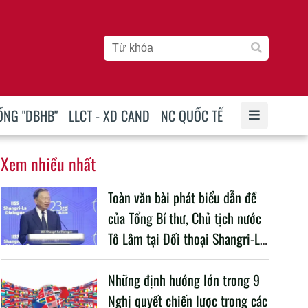
ỐNG "DBHB"
LLCT - XD CAND
NC QUỐC TẾ
Xem nhiều nhất
Toàn văn bài phát biểu dẫn đề
của Tổng Bí thư, Chủ tịch nước
Tô Lâm tại Đối thoại Shangri-La
lần thứ 23
Những định hướng lớn trong 9
Nghị quyết chiến lược trong các