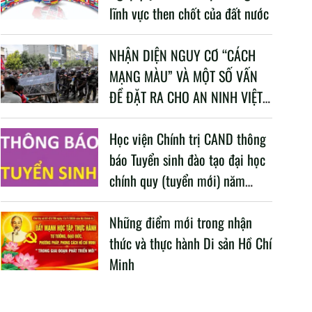
lĩnh vực then chốt của đất nước
NHẬN DIỆN NGUY CƠ “CÁCH
MẠNG MÀU” VÀ MỘT SỐ VẤN
ĐỀ ĐẶT RA CHO AN NINH VIỆT
NAM TRONG BỐI CẢNH HIỆN
NAY
Học viện Chính trị CAND thông
báo Tuyển sinh đào tạo đại học
chính quy (tuyển mới) năm
2026
Những điểm mới trong nhận
thức và thực hành Di sản Hồ Chí
Minh