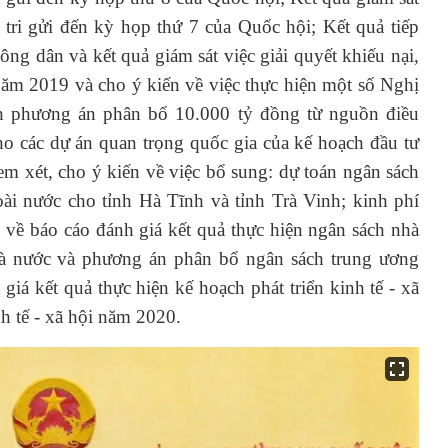
cử tri gửi đến kỳ họp thứ 7 của Quốc hội; Kết quả tiếp
ông dân và kết quả giám sát việc giải quyết khiếu nại,
năm 2019 và cho ý kiến về việc thực hiện một số Nghị
ỉnh phương án phân bổ 10.000 tỷ đồng từ nguồn điều
ho các dự án quan trọng quốc gia của kế hoạch đầu tư
m xét, cho ý kiến về việc bổ sung: dự toán ngân sách
i nước cho tỉnh Hà Tĩnh và tỉnh Trà Vinh; kinh phí
 về báo cáo đánh giá kết quả thực hiện ngân sách nhà
à nước và phương án phân bổ ngân sách trung ương
iá kết quả thực hiện kế hoạch phát triển kinh tế - xã
h tế - xã hội năm 2020.