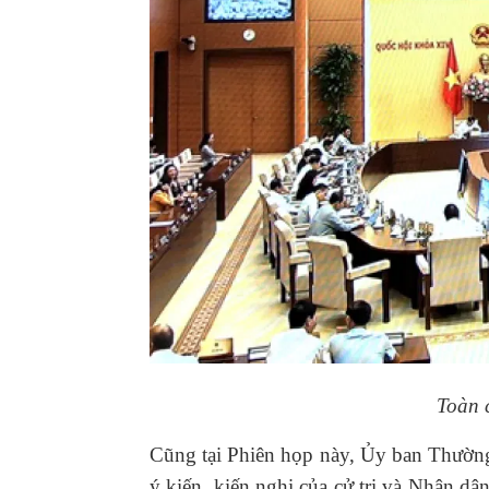
Toàn 
Cũng tại Phiên họp này, Ủy ban Thường
ý kiến, kiến nghị của cử tri và Nhân dâ