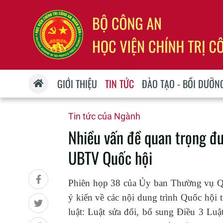
GIỚI THIỆU
TIN TỨC
ĐÀO TẠO - BỒI DƯỠN
Tin tức của Ngành
Nhiều vấn đề quan trọng đư
UBTV Quốc hội
Phiên họp 38 của Ủy ban Thường vụ Qu
ý kiến về các nội dung trình Quốc hội
luật: Luật sửa đổi, bổ sung Điều 3 Luậ