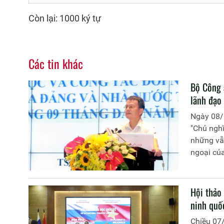
Còn lại: 1000 ký tự
Các tin khác
Bộ Công 
lãnh đạo
Ngày 08/
"Chủ nghĩ
những vẫn
ngoại củ
đạo chủ 
Hội thảo
ninh quố
Chiều 07/