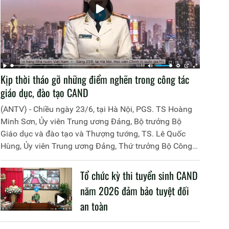
Kịp thời tháo gỡ những điểm nghẽn trong công tác
giáo dục, đào tạo CAND
(ANTV) - Chiều ngày 23/6, tại Hà Nội, PGS. TS Hoàng
Minh Sơn, Ủy viên Trung ương Đảng, Bộ trưởng Bộ
Giáo dục và đào tạo và Thượng tướng, TS. Lê Quốc
Hùng, Ủy viên Trung ương Đảng, Thứ trưởng Bộ Công
an đã đồng chủ trì buổi làm việc với các đơn vị của 2
Bộ về một số nội dung liên quan đến công tác giáo dục
Tổ chức kỳ thi tuyển sinh CAND
và đào tạo của lực lượng CAND.
năm 2026 đảm bảo tuyệt đối
an toàn