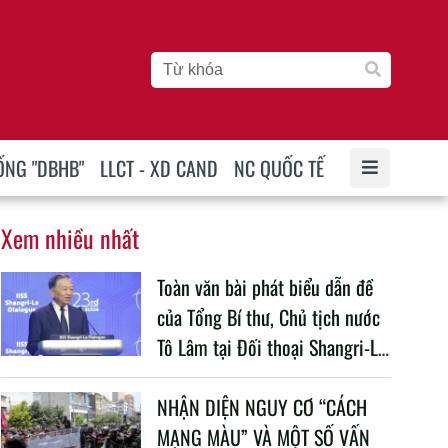
ỐNG "DBHB"
LLCT - XD CAND
NC QUỐC TẾ
Xem nhiều nhất
Toàn văn bài phát biểu dẫn đề
của Tổng Bí thư, Chủ tịch nước
Tô Lâm tại Đối thoại Shangri-La
lần thứ 23
NHẬN DIỆN NGUY CƠ “CÁCH
MẠNG MÀU” VÀ MỘT SỐ VẤN