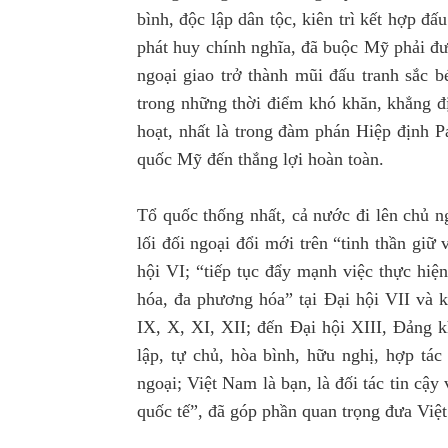
bình, độc lập dân tộc, kiên trì kết hợp đấu
phát huy chính nghĩa, đã buộc Mỹ phải đư
ngoại giao trở thành mũi đấu tranh sắc 
trong những thời điểm khó khăn, khẳng địn
hoạt, nhất là trong đàm phán Hiệp định 
quốc Mỹ đến thắng lợi hoàn toàn.
Tổ quốc thống nhất, cả nước đi lên chủ n
lối đối ngoại đổi mới trên “tinh thần giữ
hội VI; “tiếp tục đẩy mạnh việc thực hiệ
hóa, đa phương hóa” tại Đại hội VII và k
IX, X, XI, XII; đến Đại hội XIII, Đảng k
lập, tự chủ, hòa bình, hữu nghị, hợp tác
ngoại; Việt Nam là bạn, là đối tác tin cậy
quốc tế”, đã góp phần quan trọng đưa Việ