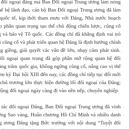
ác đối ngoại đảng mà Ban Đối ngoại Trung ương làm nòng
 thế hệ lãnh đạo, cán bộ Ban Đối ngoại Trung ương đã làm
h quốc tế, kịp thời tham mưu với Đảng, Nhà nước hoạch
p phần quan trọng tạo thế chủ động chiến lược, củng cố
g và bảo vệ Tổ quốc. Các đồng chí đã khẳng định vai trò
i củng cố và phát triển quan hệ Đảng là định hướng chính
ng giềng, giải quyết các vấn đề lớn, nhạy cảm phát sinh.
đối ngoại quan trọng đã góp phần mở rộng quan hệ đối
ng trăm quốc gia, không ngừng củng cố, nâng cao vị thế
m kỳ Đại hội XIII đến nay, các đồng chí tiếp tục đổi mới
chủ trương lớn thực hiện đường lối đối ngoại của Đảng;
động đối ngoại ngày càng đi vào nền nếp, chuyên nghiệp.
g tác đối ngoại Đảng, Ban Đối ngoại Trung ương đã vinh
ng Sao vàng, Huân chương Hồ Chí Minh và nhiều danh
g ương Đảng tặng Bức trướng với nội dung “Tuyệt đối