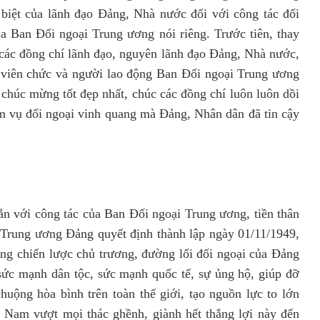
c biệt của lãnh đạo Đảng, Nhà nước đối với công tác đối
của Ban Đối ngoại Trung ương nói riêng. Trước tiên, thay
 các đồng chí lãnh đạo, nguyên lãnh đạo Đảng, Nhà nước,
, viên chức và người lao động Ban Đối ngoại Trung ương
i chúc mừng tốt đẹp nhất, chúc các đồng chí luôn luôn dồi
m vụ đối ngoại vinh quang mà Đảng, Nhân dân đã tin cậy
n với công tác của Ban Đối ngoại Trung ương, tiền thân
rung ương Đảng quyết định thành lập ngày 01/11/1949,
ớng chiến lược chủ trương, đường lối đối ngoại của Đảng
sức mạnh dân tộc, sức mạnh quốc tế, sự ủng hộ, giúp đỡ
uộng hòa bình trên toàn thế giới, tạo nguồn lực to lớn
 Nam vượt mọi thác ghềnh, giành hết thắng lợi này đến