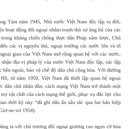
ng Tám năm 1945, Nhà nước Việt Nam độc lập ra đời,
ện hoạt động đối ngoại nhằm tranh thủ sự ủng hộ của các
p, trong kháng chiến chống thực dân Pháp xâm lược, Chủ
đến các vị nguyên thủ, ngoại trưởng các nước lớn và tổ
 ngoại giao của Việt Nam mở rộng quan hệ với các nước,
g nhận địa vị pháp lý của nước Việt Nam độc lập, xác lập
ước bên ngoài, bảo vệ chế độ dân chủ cộng hòa. Với đường
 Hồ, từ năm 1950, Việt Nam đã thiết lập quan hệ ngoại
ớc dân chủ nhân dân; cách mạng Việt Nam trở thành một
 trợ vật chất của cách mạng thế giới, phục vụ đắc lực cho
iao thời kỳ này “đã ghi dấu ấn sâu sắc qua hai bản hiệp
 Giơ-ne-vơ 1954).
ng ta với chủ trương đối ngoại giương cao ngọn cờ hòa