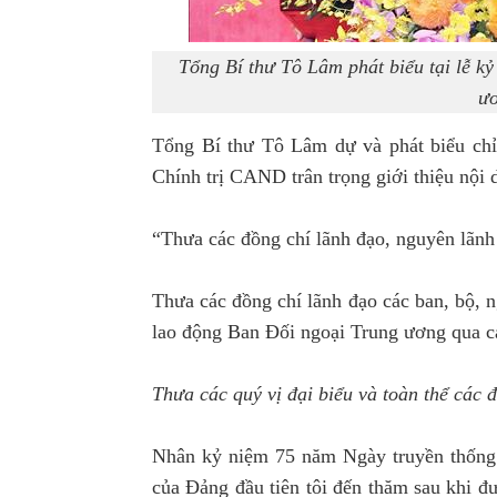
Tổng Bí thư Tô Lâm phát biểu tại lễ k
ư
Tổng Bí thư Tô Lâm dự và phát biểu chỉ
Chính trị CAND trân trọng giới thiệu nội
“Thưa các đồng chí lãnh đạo, nguyên lãn
Thưa các đồng chí lãnh đạo các ban, bộ, 
lao động Ban Đối ngoại Trung ương qua cá
Thưa các quý vị đại biểu và toàn thể các 
Nhân kỷ niệm 75 năm Ngày truyền thống
của Đảng đầu tiên tôi đến thăm sau khi