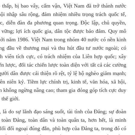
 thấp, bị bao vây, cấm vận, Việt Nam đã trở thành nước
 hội nhập sâu rộng, đảm nhiệm nhiều trọng trách quốc tế,
hức, diễn đàn đa phương quan trọng. Độc lập, chủ quyền,
ữ vững; lợi ích quốc gia, dân tộc được bảo đảm. Quy mô
 với năm 1986. Việt Nam trong nhóm 40 nước có nền kinh
àng đầu về thương mại và thu hút đầu tư nước ngoài; có
h viên tích cực, có trách nhiệm của Liên hợp quốc; xây
n lược, đối tác chiến lược toàn diện với tất cả các cường
gười dân được cải thiện rõ rệt, tỷ lệ hộ nghèo giảm mạnh;
n niên kỷ. Tiềm lực chính trị, kinh tế, văn hóa, xã hội,
h không ngừng nâng cao; tham gia đóng góp tích cực duy
 thế giới.
 là do sự lãnh đạo sáng suốt, tài tình của Đảng; sự đoàn
 toàn Đảng, toàn dân và toàn quân ta, hơn hết, là minh
lối đối ngoại đúng đắn, phù hợp của Đảng ta, trong đó có