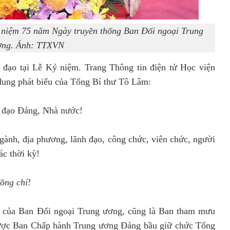
ỷ niệm 75 năm Ngày truyền thống Ban Đối ngoại Trung
ơng. Ảnh: TTXVN
 đạo tại Lễ Kỷ niệm. Trang Thông tin điện tử Học viện
 dung phát biểu của Tổng Bí thư Tô Lâm:
h đạo Đảng, Nhà nước!
ngành, địa phương, lãnh đạo, công chức, viên chức, người
c thời kỳ!
đồng chí!
 của Ban Đối ngoại Trung ương, cũng là Ban tham mưu
 được Ban Chấp hành Trung ương Đảng bầu giữ chức Tổng