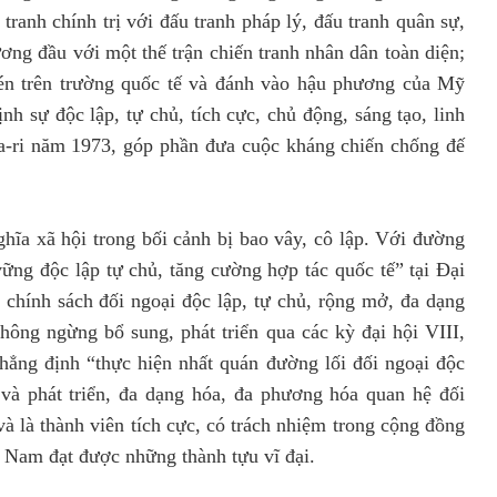
 tranh chính trị với đấu tranh pháp lý, đấu tranh quân sự,
ơng đầu với một thế trận chiến tranh nhân dân toàn diện;
bén trên trường quốc tế và đánh vào hậu phương của Mỹ
h sự độc lập, tự chủ, tích cực, chủ động, sáng tạo, linh
Pa-ri năm 1973, góp phần đưa cuộc kháng chiến chống đế
ghĩa xã hội trong bối cảnh bị bao vây, cô lập. Với đường
 vững độc lập tự chủ, tăng cường hợp tác quốc tế” tại Đại
n chính sách đối ngoại độc lập, tự chủ, rộng mở, đa dạng
hông ngừng bổ sung, phát triển qua các kỳ đại hội VIII,
hẳng định “thực hiện nhất quán đường lối đối ngoại độc
 và phát triển, đa dạng hóa, đa phương hóa quan hệ đối
 và là thành viên tích cực, có trách nhiệm trong cộng đồng
t Nam đạt được những thành tựu vĩ đại.