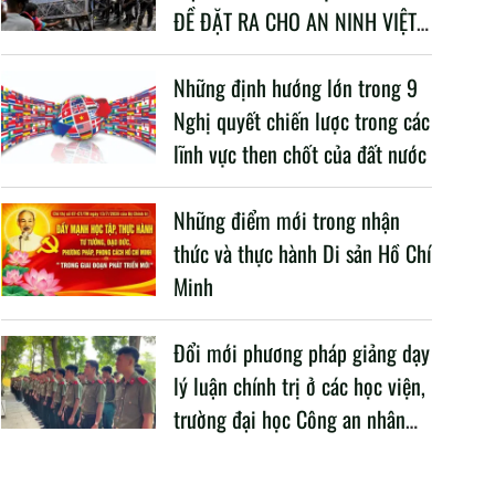
ĐỀ ĐẶT RA CHO AN NINH VIỆT
NAM TRONG BỐI CẢNH HIỆN
NAY
Những định hướng lớn trong 9
Nghị quyết chiến lược trong các
lĩnh vực then chốt của đất nước
Những điểm mới trong nhận
thức và thực hành Di sản Hồ Chí
Minh
Đổi mới phương pháp giảng dạy
lý luận chính trị ở các học viện,
trường đại học Công an nhân
dân trong Cách mạng công
nghiệp lần thứ tư