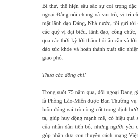
Bí thư, thể hiện sâu sắc sự coi trọng đặ
ngoại Đảng nói chung và vai trò, vị trí 
mặt lãnh đạo Đảng, Nhà nước, tôi gửi tới
các quý vị đại biểu, lãnh đạo, công chức
qua các thời kỳ lời thăm hỏi ân cần và lờ
dào sức khỏe và hoàn thành xuất sắc nhiệ
giao phó.
Thưa các đồng chí!
Trong suốt 75 năm qua, đối ngoại Đảng gắ
là Phòng Lào-Miên được Ban Thường vụ T
luôn đóng vai trò nòng cốt trong định hư
ta, giúp huy động mạnh mẽ, có hiệu quả 
của nhân dân tiến bộ, những người yêu ch
góp phần đưa con thuyền cách mạng Việt