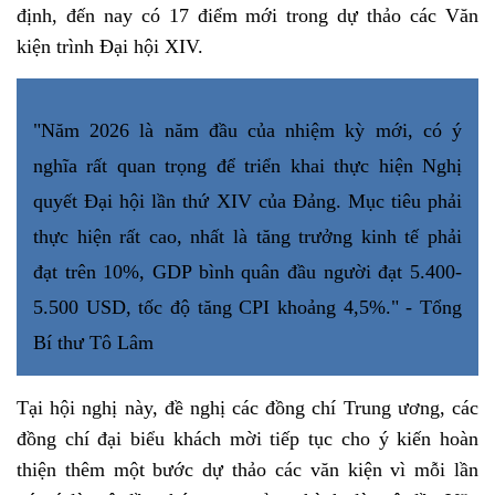
định, đến nay có 17 điểm mới trong dự thảo các Văn
kiện trình Đại hội XIV.
"Năm 2026 là năm đầu của nhiệm kỳ mới, có ý
nghĩa rất quan trọng để triển khai thực hiện Nghị
quyết Đại hội lần thứ XIV của Đảng. Mục tiêu phải
thực hiện rất cao, nhất là tăng trưởng kinh tế phải
đạt trên 10%, GDP bình quân đầu người đạt 5.400-
5.500 USD, tốc độ tăng CPI khoảng 4,5%." - Tổng
Bí thư Tô Lâm
Tại hội nghị này, đề nghị các đồng chí Trung ương, các
đồng chí đại biểu khách mời tiếp tục cho ý kiến hoàn
thiện thêm một bước dự thảo các văn kiện vì mỗi lần