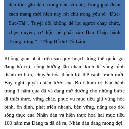
dân tộc; gần dân, trọng dân, vì dân; Trong giai đoạn
cách mạng mới hiện nay rất chú trọng yếu tố “Đức-
Sức-Tài”. Tuyệt đối không để lọt người chạy chức,
chạy quyền, cơ hội, bè phái vào Ban Chấp hành
Trung ương." - Tổng Bí thư Tô Lâm
Không gian phát triển sau quy hoạch tổng thể quốc gia
đang hỗ trợ, cộng hưởng lẫn nhau; kinh tế vùng hình
thành rõ hơn, chuyển hóa thành lợi thế cạnh tranh mới.
Bảy nghị quyết chiến lược của Bộ Chính trị ban hành
trong 1 năm qua đã và đang mở đường cho những bước
đi thiết thực, vững chắc, phục vụ mục tiêu giữ vững hòa
bình, ổn định, phát triển nhanh, bền vững, nâng cao đời
sống thực của Nhân dân và hiện thực hóa hai mục tiêu
100 năm mà Đảng ta đã đề ra, Nhân dân đang mong đợi.