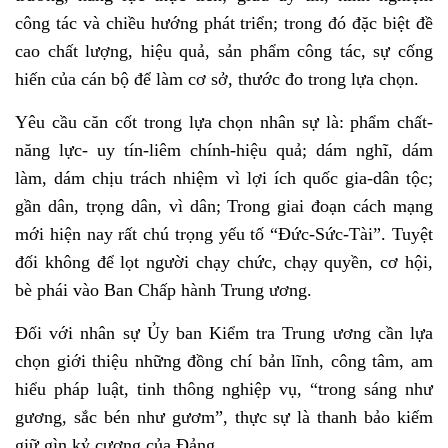
công tác và chiều hướng phát triển; trong đó đặc biệt đề
cao chất lượng, hiệu quả, sản phẩm công tác, sự cống
hiến của cán bộ để làm cơ sở, thước đo trong lựa chọn.
Yêu cầu căn cốt trong lựa chọn nhân sự là: phẩm chất-
năng lực- uy tín-liêm chính-hiệu quả; dám nghĩ, dám
làm, dám chịu trách nhiệm vì lợi ích quốc gia-dân tộc;
gần dân, trọng dân, vì dân; Trong giai đoạn cách mạng
mới hiện nay rất chú trọng yếu tố “Đức-Sức-Tài”. Tuyệt
đối không để lọt người chạy chức, chạy quyền, cơ hội,
bè phái vào Ban Chấp hành Trung ương.
Đối với nhân sự Ủy ban Kiểm tra Trung ương cần lựa
chọn giới thiệu những đồng chí bản lĩnh, công tâm, am
hiểu pháp luật, tinh thông nghiệp vụ, “trong sáng như
gương, sắc bén như gươm”, thực sự là thanh bảo kiếm
giữ gìn kỷ cương của Đảng.