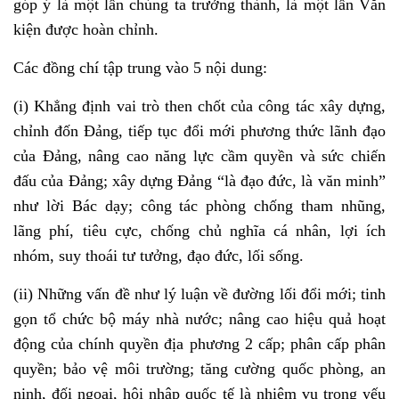
góp ý là một lần chúng ta trưởng thành, là một lần Văn
kiện được hoàn chỉnh.
Các đồng chí tập trung vào 5 nội dung:
(i) Khẳng định vai trò then chốt của công tác xây dựng,
chỉnh đốn Đảng, tiếp tục đổi mới phương thức lãnh đạo
của Đảng, nâng cao năng lực cầm quyền và sức chiến
đấu của Đảng; xây dựng Đảng “là đạo đức, là văn minh”
như lời Bác dạy; công tác phòng chống tham nhũng,
lãng phí, tiêu cực, chống chủ nghĩa cá nhân, lợi ích
nhóm, suy thoái tư tưởng, đạo đức, lối sống.
(ii) Những vấn đề như lý luận về đường lối đổi mới; tinh
gọn tổ chức bộ máy nhà nước; nâng cao hiệu quả hoạt
động của chính quyền địa phương 2 cấp; phân cấp phân
quyền; bảo vệ môi trường; tăng cường quốc phòng, an
ninh, đối ngoại, hội nhập quốc tế là nhiệm vụ trọng yếu