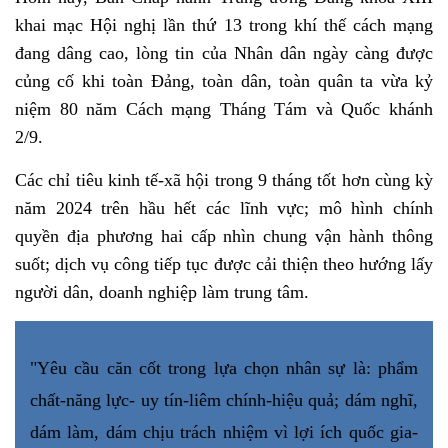
khai mạc Hội nghị lần thứ 13 trong khí thế cách mạng
đang dâng cao, lòng tin của Nhân dân ngày càng được
củng cố khi toàn Đảng, toàn dân, toàn quân ta vừa kỷ
niệm 80 năm Cách mạng Tháng Tám và Quốc khánh
2/9.
Các chỉ tiêu kinh tế-xã hội trong 9 tháng tốt hơn cùng kỳ
năm 2024 trên hầu hết các lĩnh vực; mô hình chính
quyền địa phương hai cấp nhìn chung vận hành thông
suốt; dịch vụ công tiếp tục được cải thiện theo hướng lấy
người dân, doanh nghiệp làm trung tâm.
"Yêu cầu căn cốt trong lựa chọn nhân sự là: phẩm
chất-năng lực- uy tín-liêm chính-hiệu quả; dám nghĩ,
dám làm, dám chịu trách nhiệm vì lợi ích quốc gia-