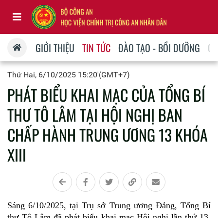
GIỚI THIỆU
TIN TỨC
ĐÀO TẠO - BỒI DƯỠNG
QU
Thứ Hai, 6/10/2025 15:20'(GMT+7)
PHÁT BIỂU KHAI MẠC CỦA TỔNG BÍ
THƯ TÔ LÂM TẠI HỘI NGHỊ BAN
CHẤP HÀNH TRUNG ƯƠNG 13 KHÓA
XIII
Sáng 6/10/2025, tại Trụ sở Trung ương Đảng, Tổng Bí
thư Tô Lâm đã phát biểu khai mạc Hội nghị lần thứ 13,