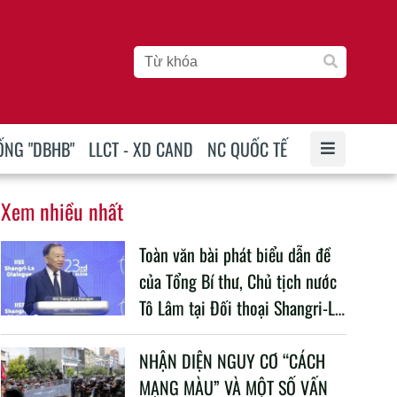
ỐNG "DBHB"
LLCT - XD CAND
NC QUỐC TẾ
Xem nhiều nhất
Toàn văn bài phát biểu dẫn đề
của Tổng Bí thư, Chủ tịch nước
Tô Lâm tại Đối thoại Shangri-La
lần thứ 23
NHẬN DIỆN NGUY CƠ “CÁCH
MẠNG MÀU” VÀ MỘT SỐ VẤN