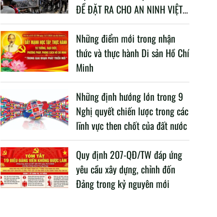
ĐỀ ĐẶT RA CHO AN NINH VIỆT
NAM TRONG BỐI CẢNH HIỆN
NAY
Những điểm mới trong nhận
thức và thực hành Di sản Hồ Chí
Minh
Những định hướng lớn trong 9
Nghị quyết chiến lược trong các
lĩnh vực then chốt của đất nước
Quy định 207-QĐ/TW đáp ứng
yêu cầu xây dựng, chỉnh đốn
Đảng trong kỷ nguyên mới