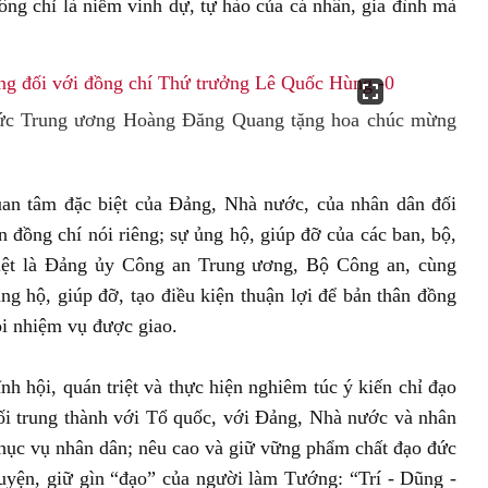
g chỉ là niềm vinh dự, tự hào của cá nhân, gia đình mà
ức Trung ương Hoàng Đăng Quang tặng hoa chúc mừng
n tâm đặc biệt của Đảng, Nhà nước, của nhân dân đối
đồng chí nói riêng; sự ủng hộ, giúp đỡ của các ban, bộ,
iệt là Đảng ủy Công an Trung ương, Bộ Công an, cùng
ng hộ, giúp đỡ, tạo điều kiện thuận lợi để bản thân đồng
ọi nhiệm vụ được giao.
h hội, quán triệt và thực hiện nghiêm túc ý kiến chỉ đạo
i trung thành với Tổ quốc, với Đảng, Nhà nước và nhân
phục vụ nhân dân; nêu cao và giữ vững phẩm chất đạo đức
uyện, giữ gìn “đạo” của người làm Tướng: “Trí - Dũng -