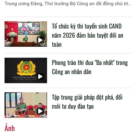
Trung ương Đảng, Thứ trưởng Bộ Công an đã đồng chủ trì
buổi làm việc với các đơn vị của 2 Bộ về một số nội dung
liên quan đến công tác giáo dục và đào tạo của lực lượng
Tổ chức kỳ thi tuyển sinh CAND
CAND.
năm 2026 đảm bảo tuyệt đối an
toàn
Phong trào thi đua "Ba nhất" trong
Công an nhân dân
Tập trung giải pháp đột phá, đổi
mới tư duy đào tạo
Ảnh