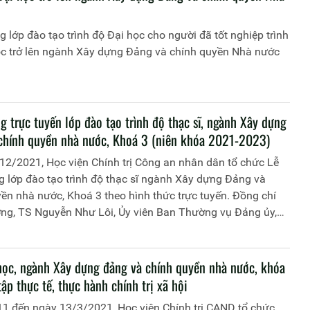
g lớp đào tạo trình độ Đại học cho người đã tốt nghiệp trình
ọc trở lên ngành Xây dựng Đảng và chính quyền Nhà nước
g trực tuyến lớp đào tạo trình độ thạc sĩ, ngành Xây dựng
chính quyền nhà nước, Khoá 3 (niên khóa 2021-2023)
12/2021, Học viện Chính trị Công an nhân dân tổ chức Lễ
g lớp đào tạo trình độ thạc sĩ ngành Xây dựng Đảng và
ền nhà nước, Khoá 3 theo hình thức trực tuyến. Đồng chí
ớng, TS Nguyễn Như Lôi, Ủy viên Ban Thường vụ Đảng ủy,
đốc Học viện Chính trị Công an nhân dân chủ trì buổi lễ.
uổi lễ có đại diện lãnh đạo các đơn vị thuộc Học viện và
học viên tham gia khoá học.
học, ngành Xây dựng đảng và chính quyền nhà nước, khóa
tập thực tế, thực hành chính trị xã hội
11 đến ngày 13/3/2021, Học viện Chính trị CAND tổ chức