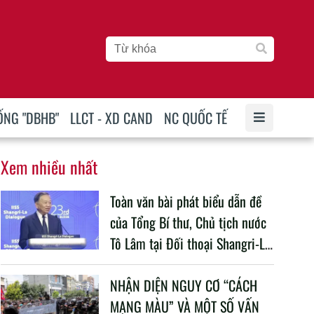
ỐNG "DBHB"
LLCT - XD CAND
NC QUỐC TẾ
Xem nhiều nhất
Toàn văn bài phát biểu dẫn đề
của Tổng Bí thư, Chủ tịch nước
Tô Lâm tại Đối thoại Shangri-La
lần thứ 23
NHẬN DIỆN NGUY CƠ “CÁCH
MẠNG MÀU” VÀ MỘT SỐ VẤN