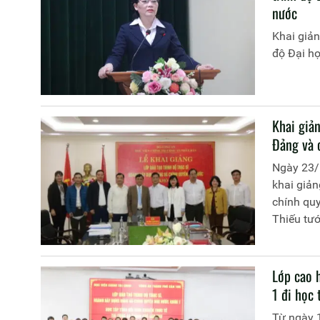
nước
Khai giản
độ Đại h
Khai giản
Đảng và 
Ngày 23/
khai giản
chính quy
Thiếu tư
Phó Giám 
Tham dự b
toàn thể 
Lớp cao 
1 đi học 
Từ ngày 