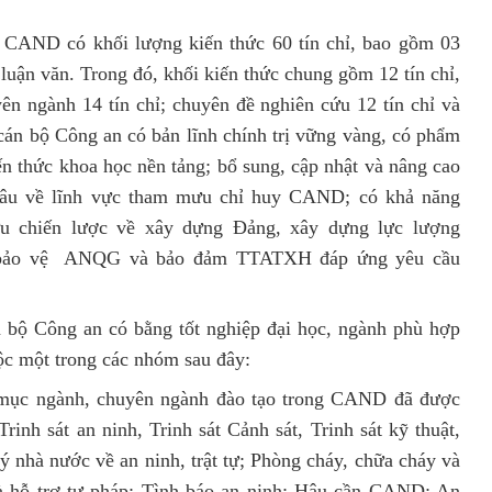
 CAND có khối lượng kiến thức 60 tín chỉ, bao gồm 03
 luận văn. Trong đó, khối kiến thức chung gồm 12 tín chỉ,
yên ngành 14 tín chỉ; chuyên đề nghiên cứu 12 tín chỉ và
 cán bộ Công an có bản lĩnh chính trị vững vàng, có phẩm
ến thức khoa học nền tảng; bổ sung, cập nhật và nâng cao
sâu về lĩnh vực tham mưu chỉ huy CAND; có khả năng
ưu chiến lược về xây dựng Đảng, xây dựng lực lượng
 bảo vệ ANQG và bảo đảm TTATXH đáp ứng yêu cầu
n bộ Công an có bằng tốt nghiệp đại học, ngành phù hợp
 một trong các nhóm sau đây:
 mục ngành, chuyên ngành đào tạo trong CAND đã được
inh sát an ninh, Trinh sát Cảnh sát, Trinh sát kỹ thuật,
lý nhà nước về an ninh, trật tự; Phòng cháy, chữa cháy và
à hỗ trợ tư pháp; Tình báo an ninh; Hậu cần CAND; An