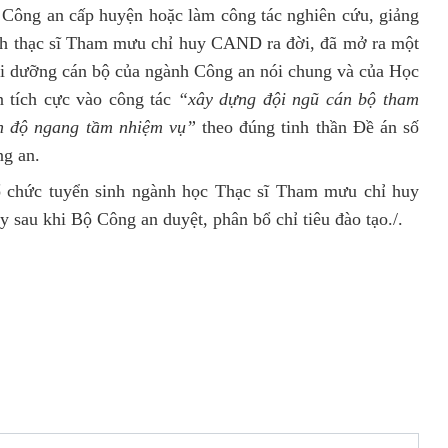
 Công an cấp huyện hoặc làm công tác nghiên cứu, giảng
nh thạc sĩ Tham mưu chỉ huy CAND ra đời, đã mở ra một
ồi dưỡng cán bộ của ngành Công an nói chung và của Học
n tích cực vào công tác
“xây dựng đội ngũ cán bộ tham
h độ ngang tầm nhiệm vụ”
theo đúng tinh thần Đề án số
g an.
ổ chức tuyển sinh ngành học Thạc sĩ Tham mưu chỉ huy
au khi Bộ Công an duyệt, phân bổ chỉ tiêu đào tạo./.