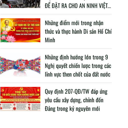
ĐỀ ĐẶT RA CHO AN NINH VIỆT
NAM TRONG BỐI CẢNH HIỆN
NAY
Những điểm mới trong nhận
thức và thực hành Di sản Hồ Chí
Minh
Những định hướng lớn trong 9
Nghị quyết chiến lược trong các
lĩnh vực then chốt của đất nước
Quy định 207-QĐ/TW đáp ứng
yêu cầu xây dựng, chỉnh đốn
Đảng trong kỷ nguyên mới