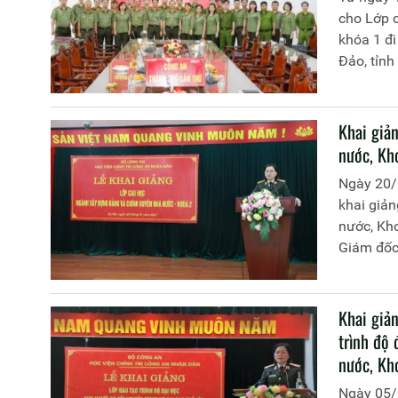
cho Lớp 
khóa 1 đi
Đảo, tỉn
chí Thượ
trị CAND
Khai giả
nước, Kh
Ngày 20/
khai giả
nước, Kh
Giám đốc 
dự buổi l
trưởng Cụ
diện lãnh
Khai giản
tham gia
trình độ
nước, Kh
Ngày 05/