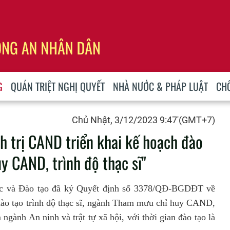
G
QUÁN TRIỆT NGHỊ QUYẾT
NHÀ NƯỚC & PHÁP LUẬT
CH
Chủ Nhật, 3/12/2023 9:47'(GMT+7)
 trị CAND triển khai kế hoạch đào
 CAND, trình độ thạc sĩ"
ục và Đào tạo đã ký Quyết định số 3378/QĐ-BGDĐT về
ào tạo trình độ thạc sĩ, ngành Tham mưu chỉ huy CAND,
gành An ninh và trật tự xã hội, với thời gian đào tạo là