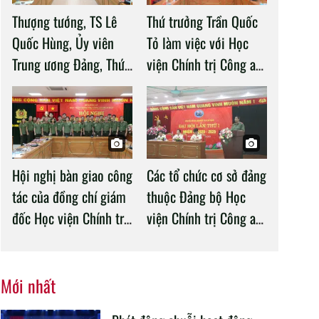
Thượng tướng, TS Lê
Thứ trưởng Trần Quốc
Quốc Hùng, Ủy viên
Tỏ làm việc với Học
Trung ương Đảng, Thứ
viện Chính trị Công an
trưởng Bộ Công an làm
nhân dân
việc với Học viện
Chính trị Công an nhân
dân
Hội nghị bàn giao công
Các tổ chức cơ sở đảng
tác của đồng chí giám
thuộc Đảng bộ Học
đốc Học viện Chính trị
viện Chính trị Công an
CAND
nhân dân tổ chức
thành công Đại hội
nhiệm kỳ 2020 –
Mới nhất
2025