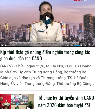
Kịp thời tháo gỡ những điểm nghẽn trong công tác
giáo dục, đào tạo CAND
(ANTV) - Chiều ngày 23/6, tại Hà Nội, PGS. TS Hoàng
Minh Sơn, Ủy viên Trung ương Đảng, Bộ trưởng Bộ
Giáo dục và đào tạo và Thượng tướng, TS. Lê Quốc
Hùng, Ủy viên Trung ương Đảng, Thứ trưởng Bộ Công
an đã đồng chủ trì buổi làm việc với các đơn vị của 2
Bộ về một số nội dung liên quan đến công tác giáo dục
Tổ chức kỳ thi tuyển sinh CAND
và đào tạo của lực lượng CAND.
năm 2026 đảm bảo tuyệt đối