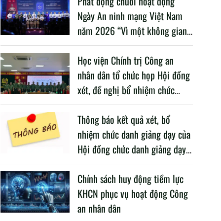
Phát động chuỗi hoạt động
Ngày An ninh mạng Việt Nam
năm 2026 “Vì một không gian
mạng nhân văn cho mỗi người”
Học viện Chính trị Công an
nhân dân tổ chức họp Hội đồng
xét, đề nghị bổ nhiệm chức
danh giảng dạy năm học 2025
– 2026
Thông báo kết quả xét, bổ
nhiệm chức danh giảng dạy của
Hội đồng chức danh giảng dạy
Học viện, năm học 2025 -
2026
Chính sách huy động tiềm lực
KHCN phục vụ hoạt động Công
an nhân dân