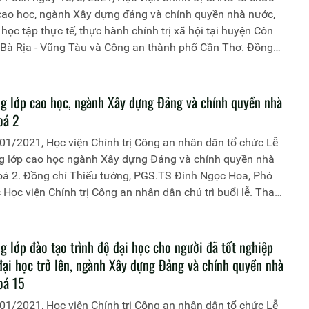
cao học, ngành Xây dựng đảng và chính quyền nhà nước,
 học tập thực tế, thực hành chính trị xã hội tại huyện Côn
h Bà Rịa - Vũng Tàu và Công an thành phố Cần Thơ. Đồng
ng tá, TS Tống Văn Khuông, Phó Giám đốc Học viện Chính
 làm Trưởng Đoàn.
ng lớp cao học, ngành Xây dựng Đảng và chính quyền nhà
oá 2
01/2021, Học viện Chính trị Công an nhân dân tổ chức Lễ
ng lớp cao học ngành Xây dựng Đảng và chính quyền nhà
oá 2. Đồng chí Thiếu tướng, PGS.TS Đinh Ngọc Hoa, Phó
Học viện Chính trị Công an nhân dân chủ trì buổi lễ. Tham
ễ có đồng chí Trung tá, TS Hoàng Đại Nghĩa, Phó Cục
c Đào tạo; đại diện lãnh đạo Phòng 2, Cục Đào tạo; đại
 đạo các đơn vị thuộc Học viện và 17 đồng chí học viên
g lớp đào tạo trình độ đại học cho người đã tốt nghiệp
 khoá học.
 đại học trở lên, ngành Xây dựng Đảng và chính quyền nhà
oá 15
01/2021, Học viện Chính trị Công an nhân dân tổ chức Lễ