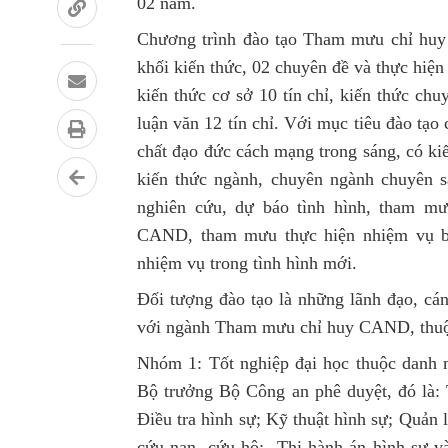
02 năm.
Chương trình đào tạo Tham mưu chỉ huy
khối kiến thức, 02 chuyên đề và thực hiện
kiến thức cơ sở 10 tín chỉ, kiến thức chu
luận văn 12 tín chỉ. Với mục tiêu đào tạo
chất đạo đức cách mạng trong sáng, có ki
kiến thức ngành, chuyên ngành chuyên 
nghiên cứu, dự báo tình hình, tham m
CAND, tham mưu thực hiện nhiệm vụ
nhiệm vụ trong tình hình mới.
Đối tượng đào tạo là những lãnh đạo, cá
với ngành Tham mưu chỉ huy CAND, thuộc
Nhóm 1: Tốt nghiệp đại học thuộc danh
Bộ trưởng Bộ Công an phê duyệt, đó là: Tr
Điều tra hình sự; Kỹ thuật hình sự; Quản 
cứu nạn, cứu hộ; Thi hành án hình sự v