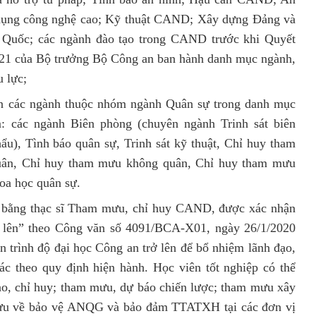
 dụng công nghệ cao; Kỹ thuật CAND; Xây dựng Đảng và
Quốc; các ngành đào tạo trong CAND trước khi Quyết
21 của Bộ trưởng Bộ Công an ban hành danh mục ngành,
 lực;
an các ngành thuộc nhóm ngành Quân sự trong danh mục
: các ngành Biên phòng (chuyên ngành Trinh sát biên
ẩu), Tình báo quân sự, Trinh sát kỹ thuật, Chỉ huy tham
uân, Chỉ huy tham mưu không quân, Chỉ huy tham mưu
oa học quân sự.
ấp bằng thạc sĩ Tham mưu, chỉ huy CAND, được xác nhận
rở lên” theo Công văn số 4091/BCA-X01, ngày 26/1/2020
n trình độ đại học Công an trở lên để bổ nhiệm lãnh đạo,
c theo quy định hiện hành. Học viên tốt nghiệp có thể
 đạo, chỉ huy; tham mưu, dự báo chiến lược; tham mưu xây
ưu về bảo vệ ANQG và bảo đảm TTATXH tại các đơn vị