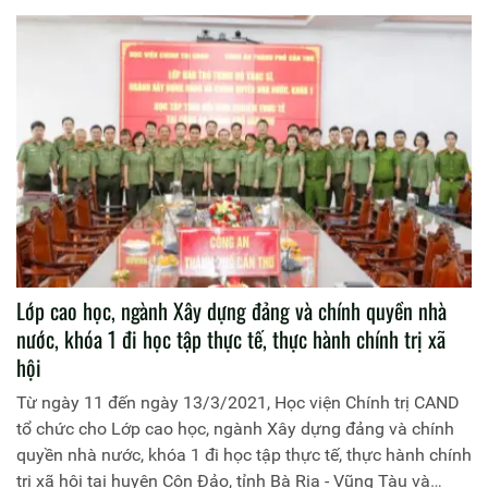
Chính trị Công an nhân dân chủ trì buổi lễ. Tham dự buổi lễ
có đại diện lãnh đạo các đơn vị thuộc Học viện và toàn thể
học viên tham gia khoá học.
Lớp cao học, ngành Xây dựng đảng và chính quyền nhà
nước, khóa 1 đi học tập thực tế, thực hành chính trị xã
hội
Từ ngày 11 đến ngày 13/3/2021, Học viện Chính trị CAND
tổ chức cho Lớp cao học, ngành Xây dựng đảng và chính
quyền nhà nước, khóa 1 đi học tập thực tế, thực hành chính
trị xã hội tại huyện Côn Đảo, tỉnh Bà Rịa - Vũng Tàu và