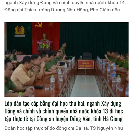
ngành Xây dựng Đảng và chính quyền nhà nước, khóa 14.
Đồng chí Thiếu tướng Dương Như Hồng, Phó Giám đốc
Học viện Chính trị Công an nhân dân chủ trì buổi lễ. Tham
dự buổi lễ có đại diện lãnh đạo Cục Đào tạo, Cục Tổ chức
cán bộ; đại diện lãnh đạo các đơn vị thuộc Học viện và 87
đồng chí học viên tham gia khóa học.
Lớp đào tạo cấp bằng đại học thứ hai, ngành Xây dựng
Đảng và chính và chính quyền nhà nước khóa 13 đi học
tập thực tế tại Công an huyện Đồng Văn, tỉnh Hà Giang
Đoàn học tập thực tế do đồng chí Đại tá, TS Nguyễn Như