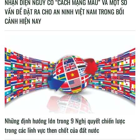
NHẬN DIỆN NGUY CƠ “CÁCH MẠNG MÀU” VÀ MỘT SỐ
VẤN ĐỀ ĐẶT RA CHO AN NINH VIỆT NAM TRONG BỐI
CẢNH HIỆN NAY
Những định hướng lớn trong 9 Nghị quyết chiến lược
trong các lĩnh vực then chốt của đất nước