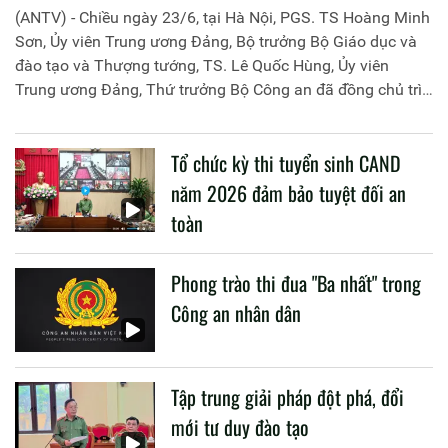
(ANTV) - Chiều ngày 23/6, tại Hà Nội, PGS. TS Hoàng Minh
Sơn, Ủy viên Trung ương Đảng, Bộ trưởng Bộ Giáo dục và
đào tạo và Thượng tướng, TS. Lê Quốc Hùng, Ủy viên
Trung ương Đảng, Thứ trưởng Bộ Công an đã đồng chủ trì
buổi làm việc với các đơn vị của 2 Bộ về một số nội dung
liên quan đến công tác giáo dục và đào tạo của lực lượng
Tổ chức kỳ thi tuyển sinh CAND
CAND.
năm 2026 đảm bảo tuyệt đối an
toàn
Phong trào thi đua "Ba nhất" trong
Công an nhân dân
Tập trung giải pháp đột phá, đổi
mới tư duy đào tạo