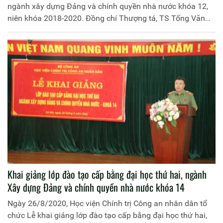
ngành xây dựng Đảng và chính quyền nhà nước khóa 12,
niên khóa 2018-2020. Đồng chí Thượng tá, TS Tống Văn
Khuông, Phó Giám đốc Học viện chủ trì buổi Lễ. Tham dự
có đồng chí Đại tá TS Đặng Việt Xô, Phó Cục trưởng, Cục
Đào tạo; đại diện lãnh đạo một số đơn vị chức năng của
Học viện Chính trị Công an nhân dân và toàn thể học viên
khóa học.
Khai giảng lớp đào tạo cấp bằng đại học thứ hai, ngành
Xây dựng Đảng và chính quyền nhà nước khóa 14
Ngày 26/8/2020, Học viện Chính trị Công an nhân dân tổ
chức Lễ khai giảng lớp đào tạo cấp bằng đại học thứ hai,