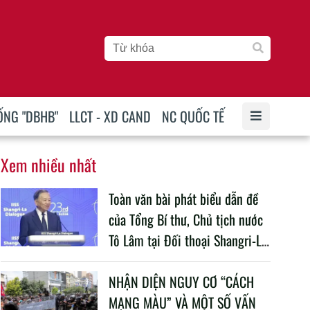
ỐNG "DBHB"
LLCT - XD CAND
NC QUỐC TẾ
Xem nhiều nhất
Toàn văn bài phát biểu dẫn đề
của Tổng Bí thư, Chủ tịch nước
Tô Lâm tại Đối thoại Shangri-La
lần thứ 23
NHẬN DIỆN NGUY CƠ “CÁCH
MẠNG MÀU” VÀ MỘT SỐ VẤN