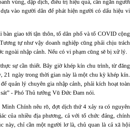
anh vùng, dập dịch, điều trị hiệu quả, cần ngăn người
à dựa vào người dân để phát hiện người có dấu hiệu vi
ải bàn giao tới tận thôn, tổ dân phố và tổ COVID cộng
 Tương tự như vậy doanh nghiệp cũng phải chịu trách
ớc ngoài nhập cảnh. Nếu có vi phạm cũng sẽ bị xử lý.
hực sự cần thiết. Bây giờ khép kín chu trình, từ đăng
y, 21 ngày trong thời gian này là một chu kỳ khép kín.
để quản lý chuyên gia nhập cảnh, phải kích hoạt toàn
sát” - Phó Thủ tưởng Vũ Đức Đam nói.
m Minh Chính nêu rõ, đợt dịch thứ 4 xảy ra có nguyên
iác của nhiều địa phương, cả với tổ chức đảng, chính
c này, chỉ cần một người lơ là, chủ quan là cả xã hội