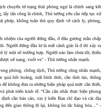
h chuyển từ trạng thái phòng ngự là chính sang kết
 lấy tấn công là chính, Thủ tướng yêu cầu tiếp tục xử
i phép, không tuân thủ quy định về cách ly, phòng,
ách nhiệm của người đứng đầu, ở đâu gương mẫu chấp
tốt. Người đứng đầu lơ là mất cảnh giác là ở đó xảy ra
ử lý một số trường hợp. Người nào làm chưa tốt, thiếu
g được nể nang, vuốt ve" - Thủ tướng nhấn mạnh.
 trong phòng, chống dịch, Thủ tướng cũng nhấn mạnh,
 quá hốt hoảng, mất bình tĩnh; cần tỉnh táo, thông
h để không đưa ra những biện pháp quá mức cần thiết,
và phát triển kinh tế. “Cần cân nhắc thực hiện phong
t định cần báo cáo, xin ý kiến Ban chỉ đạo và các địa
g đến giao thông đi lại, không ùn tắc hàng hóa…” -