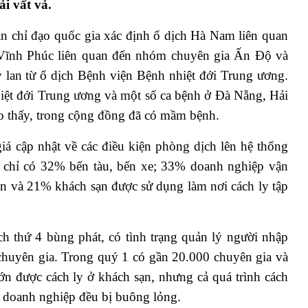
i vất vả.
an chỉ đạo quốc gia xác định ổ dịch Hà Nam liên quan
 Vĩnh Phúc liên quan đến nhóm chuyên gia Ấn Độ và
y lan từ ổ dịch Bệnh viện Bệnh nhiệt đới Trung ương.
hiệt đới Trung ương và một số ca bệnh ở Đà Nẵng, Hải
 thấy, trong cộng đồng đã có mầm bệnh.
iá cập nhật về các điều kiện phòng dịch lên hệ thống
 chỉ có 32% bến tàu, bến xe; 33% doanh nghiệp vận
ạn và 21% khách sạn được sử dụng làm nơi cách ly tập
h thứ 4 bùng phát, có tình trạng quản lý người nhập
chuyên gia.
Trong quý 1 có gần 20.000 chuyên gia và
ớn được cách ly ở khách sạn, nhưng cả quá trình cách
tại doanh nghiệp đều bị buông lỏng.