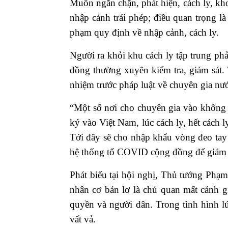
Muốn ngăn chặn, phát hiện, cách ly, kho
nhập cảnh trái phép; điều quan trọng l
phạm quy định về nhập cảnh, cách ly.
Người ra khỏi khu cách ly tập trung ph
đồng thường xuyên kiểm tra, giám sát.
nhiệm trước pháp luật về chuyên gia nư
“Một số nơi cho chuyên gia vào không t
ký vào Việt Nam, lúc cách ly, hết cách l
Tới đây sẽ cho nhập khẩu vòng đeo tay 
hệ thống tổ COVID cộng đồng để giám 
Phát biểu tại hội nghị, Thủ tướng Phạ
nhân cơ bản lơ là chủ quan mất cảnh g
quyền và người dân. Trong tình hình lú
vất vả.