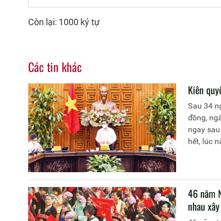
Còn lại: 1000 ký tự
Các tin khác
Kiên quy
Sau 34 n
đồng, ngà
ngay sau 
hết, lúc 
thần tốc 
cực và dậ
dân; tổ c
dịch lây 
46 năm N
nhau xây