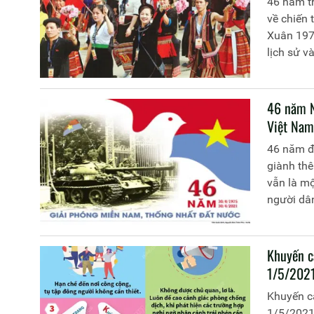
46 năm tr
về chiến
Xuân 197
lịch sử v
ức hào hù
Việt Nam
đẹp, yên 
46 năm N
Việt Nam
46 năm đ
giành th
vẫn là mộ
người dân
toàn Đảng
Việt Nam
Khuyến c
1/5/202
Khuyến c
1/5/202