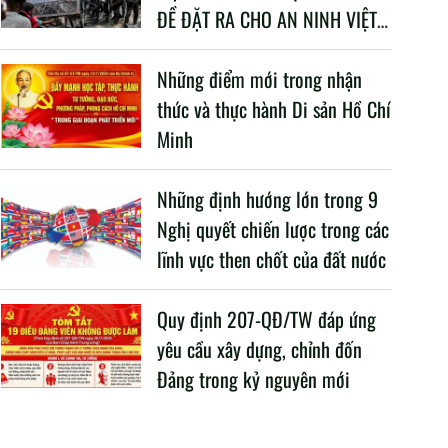
ĐỀ ĐẶT RA CHO AN NINH VIỆT
NAM TRONG BỐI CẢNH HIỆN
NAY
Những điểm mới trong nhận
thức và thực hành Di sản Hồ Chí
Minh
Những định hướng lớn trong 9
Nghị quyết chiến lược trong các
lĩnh vực then chốt của đất nước
Quy định 207-QĐ/TW đáp ứng
yêu cầu xây dựng, chỉnh đốn
Đảng trong kỷ nguyên mới