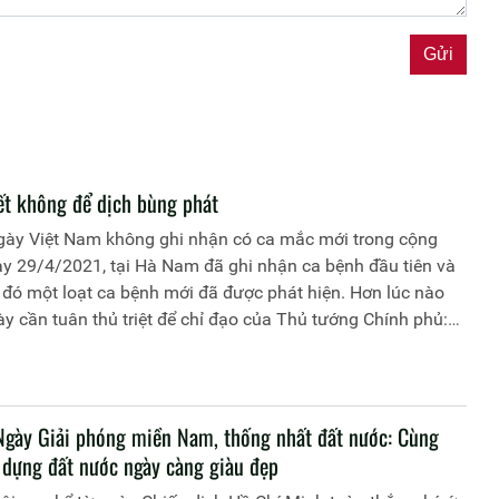
ết không để dịch bùng phát
gày Việt Nam không ghi nhận có ca mắc mới trong cộng
y 29/4/2021, tại Hà Nam đã ghi nhận ca bệnh đầu tiên và
đó một loạt ca bệnh mới đã được phát hiện. Hơn lúc nào
này cần tuân thủ triệt để chỉ đạo của Thủ tướng Chính phủ:
truy vết nhanh, khoanh vùng gọn, cách ly ngay, điều trị tích
p dịch triệt để, sớm ổn định tình hình và tâm lý cho nhân
hức lấy mẫu, xét nghiệm trên diện rộng; kiên quyết không để
lan nhanh.
gày Giải phóng miền Nam, thống nhất đất nước: Cùng
 dựng đất nước ngày càng giàu đẹp