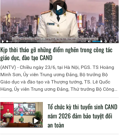
Kịp thời tháo gỡ những điểm nghẽn trong công tác
giáo dục, đào tạo CAND
(ANTV) - Chiều ngày 23/6, tại Hà Nội, PGS. TS Hoàng
Minh Sơn, Ủy viên Trung ương Đảng, Bộ trưởng Bộ
Giáo dục và đào tạo và Thượng tướng, TS. Lê Quốc
Hùng, Ủy viên Trung ương Đảng, Thứ trưởng Bộ Công
an đã đồng chủ trì buổi làm việc với các đơn vị của 2
Bộ về một số nội dung liên quan đến công tác giáo dục
Tổ chức kỳ thi tuyển sinh CAND
và đào tạo của lực lượng CAND.
năm 2026 đảm bảo tuyệt đối
an toàn