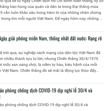
ôi qua kể từ ngày Chiến dịch Hồ Chí Minh toàn thắng, ký ức
 thắng hào hùng của quân và dân ta trong Đại thắng mùa
5 vẫn luôn khắc sâu trong trâm trí của những nhân chứng
à trong tim mỗi người Việt Nam. Để ngày hôm nay, những ký
ng đó đã trở thành tiền đề, động lực để các thế hệ người
 tiếp bước nhau, cùng dựng xây đất nước ngày một giàu
vui
gày giải phóng miền Nam, thống nhất đất nước: Rạng rỡ
ã trôi qua, sự nghiệp cách mạng của dân tộc Việt Nam đã
êm nhiều thành tựu to lớn, nhưng Chiến thắng 30/4/1975
t mốc son sáng chói, là niềm tự hào, kiêu hãnh của mỗi
 Việt Nam. Chiến thắng đó sẽ mãi là động lực thúc đẩy
, toàn dân ta vượt qua mọi trở ngại, tiếp tục đưa dân tộc
 đến những thắng lợi huy hoàng.
áo phòng chống dịch COVID-19 dịp nghỉ lễ 30/4 và
1
áo phòng chống dịch COVID-19 dịp nghỉ lễ 30/4 và
1