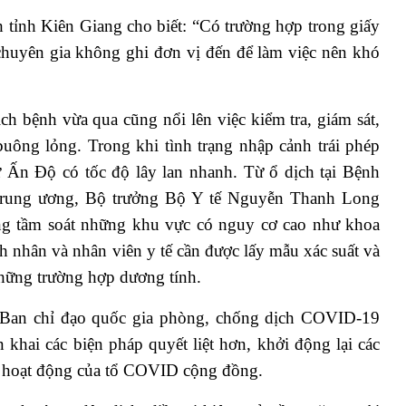
 tỉnh Kiên Giang cho biết: “Có trường hợp trong giấy
chuyên gia không ghi đơn vị đến để làm việc nên khó
ch bệnh vừa qua cũng nổi lên việc kiểm tra, giám sát,
buông lỏng. Trong khi tình trạng nhập cảnh trái phép
từ Ấn Độ có tốc độ lây lan nhanh. Từ ổ dịch tại Bệnh
 Trung ương, Bộ trưởng Bộ Y tế Nguyễn Thanh Long
ng tầm soát những khu vực có nguy cơ cao như khoa
h nhân và nhân viên y tế cần được lấy mẫu xác suất và
những trường hợp dương tính.
an chỉ đạo quốc gia phòng, chống dịch COVID-19
 khai các biện pháp quyết liệt hơn, khởi động lại các
ó hoạt động của tổ COVID cộng đồng.