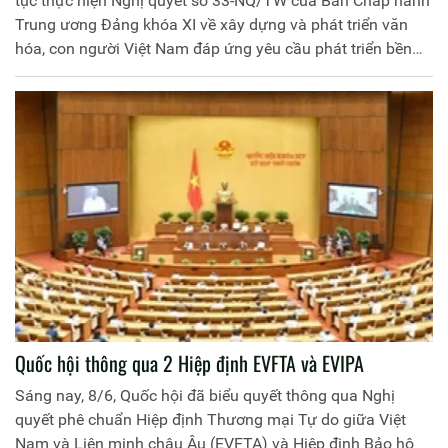
tục thực hiện Nghị quyết số 33-NQ/TW của Ban Chấp hành
Trung ương Đảng khóa XI về xây dựng và phát triển văn
hóa, con người Việt Nam đáp ứng yêu cầu phát triển bền
vững đất nước. Trang Thông tin điện tử Học viện Chính trị
CAND trân trọng giới thiệu toàn văn Kết luận số 76-KL/TW
của Bộ Chính trị.
Quốc hội thông qua 2 Hiệp định EVFTA và EVIPA
Sáng nay, 8/6, Quốc hội đã biểu quyết thông qua Nghị
quyết phê chuẩn Hiệp định Thương mại Tự do giữa Việt
Nam và Liên minh châu Âu (EVFTA) và Hiệp định Bảo hộ