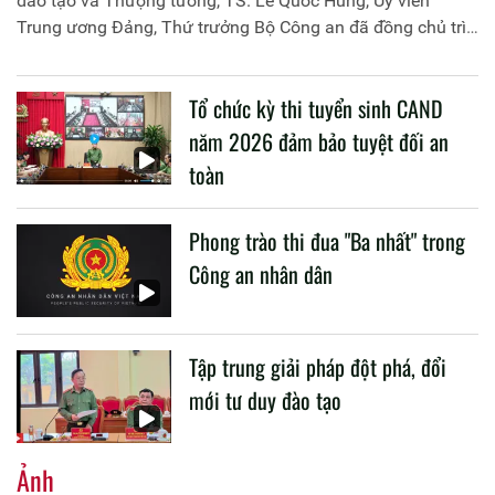
đào tạo và Thượng tướng, TS. Lê Quốc Hùng, Ủy viên
Trung ương Đảng, Thứ trưởng Bộ Công an đã đồng chủ trì
buổi làm việc với các đơn vị của 2 Bộ về một số nội dung
liên quan đến công tác giáo dục và đào tạo của lực lượng
Tổ chức kỳ thi tuyển sinh CAND
CAND.
năm 2026 đảm bảo tuyệt đối an
toàn
Phong trào thi đua "Ba nhất" trong
Công an nhân dân
Tập trung giải pháp đột phá, đổi
mới tư duy đào tạo
Ảnh