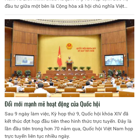
đầu tư giữa một bên là Cộng hòa xã hội chủ nghĩa Việt
Nam với một bên là Liên minh châu Âu và các nước thành
viên Liên minh châu Âu (EVIPA).
Đổi mới mạnh mẽ hoạt động của Quốc hội
Sau 9 ngày làm việc, Kỳ họp thứ 9, Quốc hội khóa XIV đã
kết thúc đợt họp đầu tiên theo hình thức trực tuyến. Đây là
lần đầu tiên trong hơn 70 năm qua, Quốc hội Việt Nam họp
trực tuyến liên tục nhiều ngày.