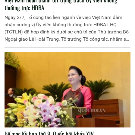
thường trực HĐBA
Ngày 2/7, Tổ công tác liên ngành về việc Việt Nam đảm
nhận cương vị Ủy viên không thường trực HĐBA LHQ
(TCTLN) đã họp định kỳ dưới sự chủ trì của Thứ trưởng Bộ
Ngoại giao Lê Hoài Trung, Tổ trưởng Tổ công tác, nhằm sơ
kết công tác tham gia HĐBA của Việt Nam trong 6 tháng
đầu năm 2020 và thảo luận về phương hướng, nhiệm vụ
trong thời gian tới.
Bế mạc Kỳ họp thứ 9, Quốc hội khóa XIV