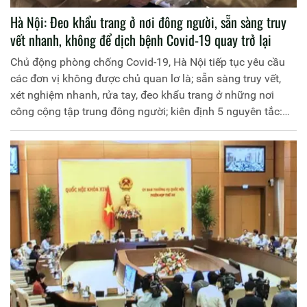
Hà Nội: Đeo khẩu trang ở nơi đông người, sẵn sàng truy
vết nhanh, không để dịch bệnh Covid-19 quay trở lại
Chủ động phòng chống Covid-19, Hà Nội tiếp tục yêu cầu
các đơn vị không được chủ quan lơ là; sẵn sàng truy vết,
xét nghiệm nhanh, rửa tay, đeo khẩu trang ở những nơi
công cộng tập trung đông người; kiên định 5 nguyên tắc:
Ngăn chặn - phát hiện - cách ly - khoanh vùng - dập dịch...