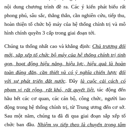
nội dung chương trình đề ra. Các ý kiến phát biểu rất
phong phú, sâu sắc, thẳng thắn, cần nghiên cứu, tiếp thu,
hoàn thiện tổ chức bộ máy của hệ thống chính trị và mô
hình chính quyền 3 cấp trong giai đoạn tới.
Chúng ta thống nhất cao và khẳng định:
Chủ trương đổi
mới, sắp xếp tổ chức bộ máy của hệ thống chính trị tinh
gọn, hoạt động hiệu năng, hiệu lực, hiệu quả là hoàn
toàn đúng đắn, cần thiết và có ý nghĩa chiến lược
đối
với sự phát triển đất nước
. Đây
là cuộc cải cách có
phạm vi rất rộng, rất khó,
rất quyết liệt
, tác động đến
hầu hết các cơ quan, các cán bộ, công chức, người lao
động trong hệ thống chính trị, từ Trung ương đến cơ sở.
Sau một năm, chúng ta đã đi qua giai đoạn sắp xếp tổ
chức ban đầu.
Nhiệm vụ tiếp theo là chuyển trọng tâm