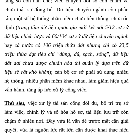
tầng số còn hạn chế; việc chuyển đổi số còn chậm và
chưa thật sự đồng bộ. Dữ liệu chuyên ngành còn phân
tán; một số hệ thống phần mềm chưa liên thông, chưa ổn
định (
trung tâm dữ liệu quốc gia mới kết nối 5/12 cơ sở
dữ liệu chiến lược và 60/104 cơ sở dữ liệu chuyên ngành
hay
cả nước có 106 triệu thửa đất nhưng chỉ có 23,5
triệu thửa đạt tiêu chí "đúng, đủ, sạch, sống", dữ liệu
đất đai chưa được chuẩn hóa thì quản lý dựa trên dữ
liệu sẽ rất khó khăn
); cán bộ cơ sở phải sử dụng nhiều
hệ thống, nhiều phần mềm khác nhau, làm giảm hiệu quả
vận hành, tăng áp lực xử lý công việc.
Thứ sáu
, việc xử lý tài sản công dôi dư, bố trí trụ sở
làm việc, chỉnh lý và số hóa hồ sơ, tài liệu lưu trữ còn
chậm ở nhiều nơi. Đây vừa là vấn đề trước mắt cần giải
quyết, vừa là nguồn lực rất lớn cần được khai thác hiệu