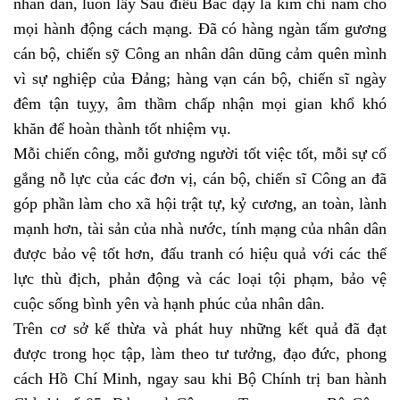
nhân dân, luôn lấy Sáu điều Bác dạy là kim chỉ nam cho
mọi hành động cách mạng. Đã có hàng ngàn tấm gương
cán bộ, chiến sỹ Công an nhân dân dũng cảm quên mình
vì sự nghiệp của Đảng; hàng vạn cán bộ, chiến sĩ ngày
đêm tận tuỵy, âm thầm chấp nhận mọi gian khổ khó
khăn để hoàn thành tốt nhiệm vụ.
Mỗi chiến công, mỗi gương người tốt việc tốt, mỗi sự cố
gắng nỗ lực của các đơn vị, cán bộ, chiến sĩ Công an đã
góp phần làm cho xã hội trật tự, kỷ cương, an toàn, lành
mạnh hơn, tài sản của nhà nước, tính mạng của nhân dân
được bảo vệ tốt hơn, đấu tranh có hiệu quả với các thế
lực thù địch, phản động và các loại tội phạm, bảo vệ
cuộc sống bình yên và hạnh phúc của nhân dân.
Trên cơ sở kế thừa và phát huy những kết quả đã đạt
được trong học tập, làm theo tư tưởng, đạo đức, phong
cách Hồ Chí Minh, ngay sau khi Bộ Chính trị ban hành