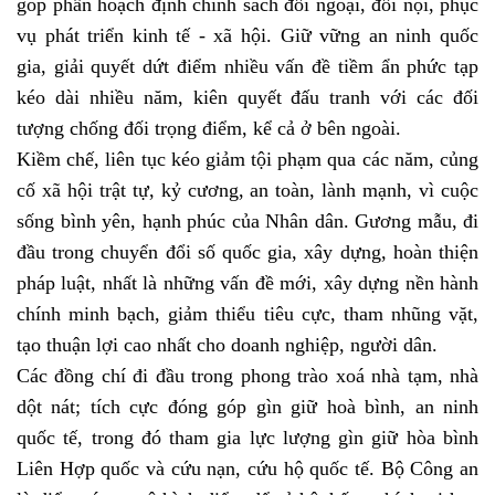
góp phần hoạch định chính sách đối ngoại, đối nội, phục
vụ phát triển kinh tế - xã hội. Giữ vững an ninh quốc
gia, giải quyết dứt điểm nhiều vấn đề tiềm ẩn phức tạp
kéo dài nhiều năm, kiên quyết đấu tranh với các đối
tượng chống đối trọng điểm, kể cả ở bên ngoài.
Kiềm chế, liên tục kéo giảm tội phạm qua các năm, củng
cố xã hội trật tự, kỷ cương, an toàn, lành mạnh, vì cuộc
sống bình yên, hạnh phúc của Nhân dân. Gương mẫu, đi
đầu trong chuyển đổi số quốc gia, xây dựng, hoàn thiện
pháp luật, nhất là những vấn đề mới, xây dựng nền hành
chính minh bạch, giảm thiểu tiêu cực, tham nhũng vặt,
tạo thuận lợi cao nhất cho doanh nghiệp, người dân.
Các đồng chí đi đầu trong phong trào xoá nhà tạm, nhà
dột nát; tích cực đóng góp gìn giữ hoà bình, an ninh
quốc tế, trong đó tham gia lực lượng gìn giữ hòa bình
Liên Hợp quốc và cứu nạn, cứu hộ quốc tế. Bộ Công an