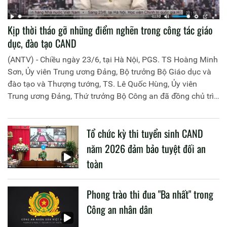
Kịp thời tháo gỡ những điểm nghẽn trong công tác giáo
dục, đào tạo CAND
(ANTV) - Chiều ngày 23/6, tại Hà Nội, PGS. TS Hoàng Minh
Sơn, Ủy viên Trung ương Đảng, Bộ trưởng Bộ Giáo dục và
đào tạo và Thượng tướng, TS. Lê Quốc Hùng, Ủy viên
Trung ương Đảng, Thứ trưởng Bộ Công an đã đồng chủ trì
buổi làm việc với các đơn vị của 2 Bộ về một số nội dung
liên quan đến công tác giáo dục và đào tạo của lực lượng
Tổ chức kỳ thi tuyển sinh CAND
CAND.
năm 2026 đảm bảo tuyệt đối an
toàn
Phong trào thi đua "Ba nhất" trong
Công an nhân dân