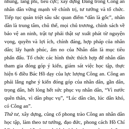
nhũng, lãng phí, tiêu cực; xây dựng Đảng trong Công an
nhân dân vững mạnh về chính trị, tư tưởng và tổ chức.
Tiếp tục quán triệt sâu sắc quan điểm “dân là gốc”, nhân
dân là trung tâm, chủ thể, mọi chủ trương, chính sách về
bảo vệ an ninh, trật tự phải thật sự xuất phát từ nguyện
vọng, quyền và lợi ích, chính đáng, hợp pháp của nhân
dân; lấy hạnh phúc, ấm no của Nhân dân là mục tiêu
phấn đấu. Tổ chức các hình thức thích hợp để nhân dân
tham gia đóng góp ý kiến, giám sát việc học tập, thực
hiện 6 điều Bác Hồ dạy của lực lượng Công an. Công an
phải lắng nghe ý kiến đóng góp của nhân dân, gần dân,
trọng dân, hết lòng hết sức phục vụ nhân dân, “Vì nước
quên thân, vì dân phục vụ”, “Lúc dân cần, lúc dân khó,
có Công an”.
Thứ tư,
xây dựng, củng cố phong trào Công an nhân dân
học tập, làm theo tư tưởng, đạo đức, phong cách Hồ Chí