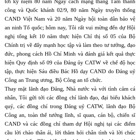
tới kỷ niệm 80 năm Ngày cách mạng tháng Tám thành
công và Quốc khánh 02/9, 80 năm Ngày truyền thống
CAND Việt Nam và 20 năm Ngày hội toàn dân bảo vệ
an ninh Tổ quốc; hôm nay, Tôi rất vui mừng đến dự Hội
nghị tổng kết 10 năm thực hiện Chỉ thị số 05 của Bộ
Chính trị về đẩy mạnh học tập và làm theo tư tưởng, đạo
đức, phong cách Hồ Chí Minh và đánh giá kết quả thực
hiện Quy định số 09 của Đảng ủy CATW về chế độ học
tập, thực hiện Sáu điều Bác Hồ dạy CAND do Đảng uỷ
Công an Trung ương, Bộ Công an tổ chức.
Thay mặt lãnh đạo Đảng, Nhà nước và với tình cảm cá
nhân, Tôi gửi tới các đồng chí lãnh đạo, đại biểu khách
quý, các đồng chí trong Đảng uỷ CATW, lãnh đạo Bộ
Công an, toàn thể tướng lĩnh, sĩ quan, cán bộ, chiến sĩ
CAND và các đồng chí tham dự Hội nghị tại các điểm
cầu lời chào thân ái, lời thăm hỏi chân tình và lời chúc