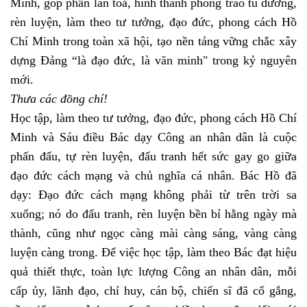
Minh, góp phần lan toả, hình thành phong trào tu dưỡng,
rèn luyện, làm theo tư tưởng, đạo đức, phong cách Hồ
Chí Minh trong toàn xã hội, tạo nền tảng vững chắc xây
dựng Đảng “là đạo đức, là văn minh" trong kỷ nguyên
mới.
Thưa các đồng chí!
Học tập, làm theo tư tưởng, đạo đức, phong cách Hồ Chí
Minh và Sáu điều Bác dạy Công an nhân dân là cuộc
phấn đấu, tự rèn luyện, đấu tranh hết sức gay go giữa
đạo đức cách mạng và chủ nghĩa cá nhân. Bác Hồ đã
dạy: Đạo đức cách mạng không phải từ trên trời sa
xuống; nó do đấu tranh, rèn luyện bền bỉ hằng ngày mà
thành, cũng như ngọc càng mài càng sáng, vàng càng
luyện càng trong. Để việc học tập, làm theo Bác đạt hiệu
quả thiết thực, toàn lực lượng Công an nhân dân, mỗi
cấp ủy, lãnh đạo, chỉ huy, cán bộ, chiến sĩ đã cố gắng,