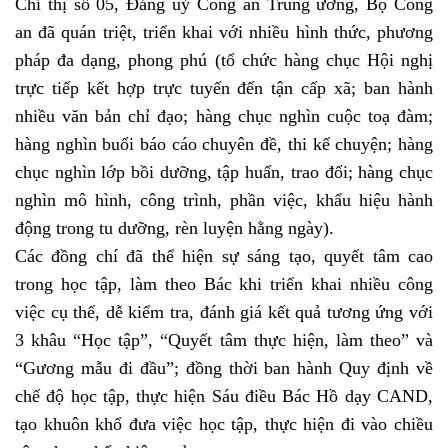
Chỉ thị số 05, Đảng uỷ Công an Trung ương, Bộ Công
an đã quán triệt, triển khai với nhiều hình thức, phương
pháp đa dạng, phong phú (tổ chức hàng chục Hội nghị
trực tiếp kết hợp trực tuyến đến tận cấp xã; ban hành
nhiều văn bản chỉ đạo; hàng chục nghìn cuộc toạ đàm;
hàng nghìn buổi báo cáo chuyên đề, thi kể chuyện; hàng
chục nghìn lớp bồi dưỡng, tập huấn, trao đổi; hàng chục
nghìn mô hình, công trình, phần việc, khẩu hiệu hành
động trong tu dưỡng, rèn luyện hằng ngày).
Các đồng chí đã thể hiện sự sáng tạo, quyết tâm cao
trong học tập, làm theo Bác khi triển khai nhiều công
việc cụ thể, dễ kiểm tra, đánh giá kết quả tương ứng với
3 khâu “Học tập”, “Quyết tâm thực hiện, làm theo” và
“Gương mẫu đi đầu”; đồng thời ban hành Quy định về
chế độ học tập, thực hiện Sáu điều Bác Hồ dạy CAND,
tạo khuôn khổ đưa việc học tập, thực hiện đi vào chiều