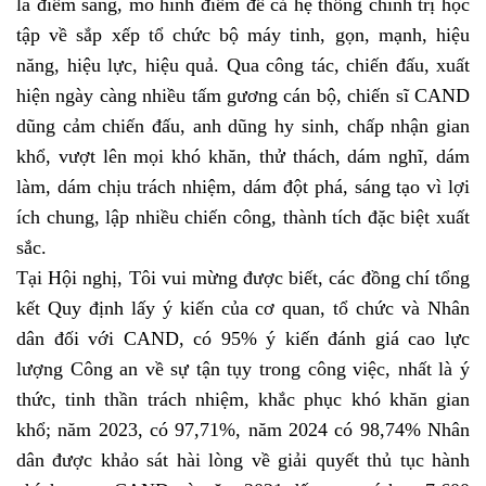
là điểm sáng, mô hình điểm để cả hệ thống chính trị học
tập về sắp xếp tổ chức bộ máy tinh, gọn, mạnh, hiệu
năng, hiệu lực, hiệu quả. Qua công tác, chiến đấu, xuất
hiện ngày càng nhiều tấm gương cán bộ, chiến sĩ CAND
dũng cảm chiến đấu, anh dũng hy sinh, chấp nhận gian
khổ, vượt lên mọi khó khăn, thử thách, dám nghĩ, dám
làm, dám chịu trách nhiệm, dám đột phá, sáng tạo vì lợi
ích chung, lập nhiều chiến công, thành tích đặc biệt xuất
sắc.
Tại Hội nghị, Tôi vui mừng được biết, các đồng chí tổng
kết Quy định lấy ý kiến của cơ quan, tổ chức và Nhân
dân đối với CAND, có 95% ý kiến đánh giá cao lực
lượng Công an về sự tận tụy trong công việc, nhất là ý
thức, tinh thần trách nhiệm, khắc phục khó khăn gian
khổ; năm 2023, có 97,71%, năm 2024 có 98,74% Nhân
dân được khảo sát hài lòng về giải quyết thủ tục hành