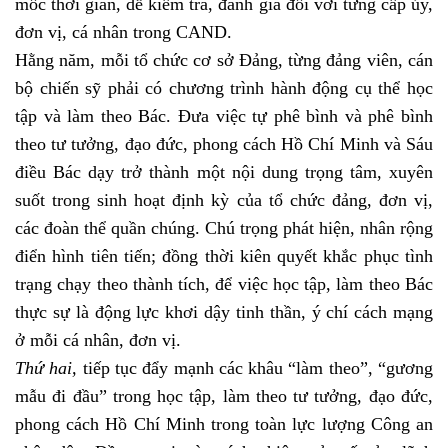
mốc thời gian, dễ kiểm tra, đánh giá đối với từng cấp ủy,
đơn vị, cá nhân trong CAND.
Hằng năm, mỗi tổ chức cơ sở Đảng, từng đảng viên, cán
bộ chiến sỹ phải có chương trình hành động cụ thể học
tập và làm theo Bác. Đưa việc tự phê bình và phê bình
theo tư tưởng, đạo đức, phong cách Hồ Chí Minh và Sáu
điều Bác dạy trở thành một nội dung trọng tâm, xuyên
suốt trong sinh hoạt định kỳ của tổ chức đảng, đơn vị,
các đoàn thể quần chúng. Chú trọng phát hiện, nhân rộng
điển hình tiên tiến; đồng thời kiên quyết khắc phục tình
trạng chạy theo thành tích, để việc học tập, làm theo Bác
thực sự là động lực khơi dậy tinh thần, ý chí cách mạng
ở mỗi cá nhân, đơn vị.
Thứ hai,
tiếp tục đẩy mạnh các khâu “làm theo”, “gương
mẫu đi đầu” trong học tập, làm theo tư tưởng, đạo đức,
phong cách Hồ Chí Minh trong toàn lực lượng Công an