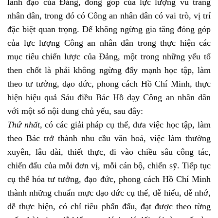
lãnh đạo của Đảng, đóng góp của lực lượng vũ trang
nhân dân, trong đó có Công an nhân dân có vai trò, vị trí
đặc biệt quan trọng. Để không ngừng gia tăng đóng góp
của lực lượng Công an nhân dân trong thực hiện các
mục tiêu chiến lược của Đảng, một trong những yếu tố
then chốt là phải không ngừng đẩy mạnh học tập, làm
theo tư tưởng, đạo đức, phong cách Hồ Chí Minh, thực
hiện hiệu quả Sáu điều Bác Hồ dạy Công an nhân dân
với một số nội dung chủ yếu, sau đây:
Thứ nhất,
có các giải pháp cụ thể, đưa việc học tập, làm
theo Bác trở thành nhu cầu văn hoá, việc làm thường
xuyên, lâu dài, thiết thực, đi vào chiều sâu công tác,
chiến đấu của mỗi đơn vị, mỗi cán bộ, chiến sỹ. Tiếp tục
cụ thể hóa tư tưởng, đạo đức, phong cách Hồ Chí Minh
thành những chuẩn mực đạo đức cụ thể, dễ hiểu, dễ nhớ,
dễ thực hiện, có chỉ tiêu phấn đấu, đạt được theo từng