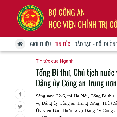
GIỚI THIỆU
TIN TỨC
ĐÀO TẠO - BỒI DƯỠN
Tin tức của Ngành
Tổng Bí thư, Chủ tịch nước
Đảng ủy Công an Trung ươ
Sáng nay, 22-6, tại Hà Nội, Tổng Bí th
vụ Đảng ủy Công an Trung ương; Thủ tướ
Ủy viên Ban Thường vụ Đảng ủy Công an