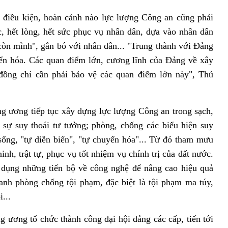
 điều kiện, hoàn cảnh nào lực lượng Công an cũng phải
, hết lòng, hết sức phục vụ nhân dân, dựa vào nhân dân
 còn mình", gắn bó với nhân dân... "Trung thành với Đảng
yển hóa. Các quan điểm lớn, cương lĩnh của Đảng về xây
đồng chí cần phải bảo vệ các quan điểm lớn này", Thủ
 ương tiếp tục xây dựng lực lượng Công an trong sạch,
sự suy thoái tư tưởng; phòng, chống các biểu hiện suy
i sống, "tự diễn biến", "tự chuyển hóa"... Từ đó tham mưu
nh, trật tự, phục vụ tốt nhiệm vụ chính trị của đất nước.
 dụng những tiến bộ về công nghệ để nâng cao hiệu quả
anh phòng chống tội phạm, đặc biệt là tội phạm ma túy,
...
ương tổ chức thành công đại hội đảng các cấp, tiến tới