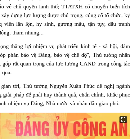
bảo vệ chủ quyền lãnh thổ; TTATXH có chuyển biến tích
c xây dựng lực lượng được chú trọng, củng cố tổ chức, kỷ
viên lăn lộn, hy sinh, gương mẫu, tận tụy, đấu tranh
động, tham nhũng...
ng thắng lợi nhiệm vụ phát triển kinh tế - xã hội, đảm
góp phần bảo vệ Đảng, bảo vệ chế độ", Thủ tướng nhấn
 góp rất quan trọng của lực lượng CAND trong công tác
 qua.
i gian tới, Thủ tướng Nguyễn Xuân Phúc đề nghị ngành
giải pháp để phát huy thành quả, chấn chỉnh, khắc phục
hành nhiệm vụ Đảng, Nhà nước và nhân dân giao phó.