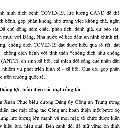
tình hình dịch bệnh COVID-19, lực lượng CAND đã thể
ịch bệnh, góp phần không nhỏ trong việc khống chế, ngăn
ã chủ động nắm chắc, phân tích, đánh giá, dự báo sát,
ham mưu với Đảng, Nhà nước về bảo đảm an ninh chính trị,
ng, chống dịch COVID-19 đạt được hiệu quả rõ rệt; đạt
, chống dịch bệnh với tinh thần “chống dịch như chống
ự (ANTT), an sinh xã hội, cải thiện đời sống của nhân dân
 nhiệm vụ phát triển kinh tế - xã hội. Qua đó, góp phần
ớc trên trường quốc tế.
ắng lợi, toàn diện các mặt công tác
yễn Xuân Phúc biểu dương Đảng ủy Công an Trung ương
n diện các mặt công tác Công an; hoàn thiện một bước bộ
dựng lực lượng lớn mạnh về mọi mặt; tổ chức được kiện
ý hiệu lực, hiệu quả. Bên cạnh đó, đã giữ vững ổn định