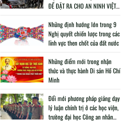
ĐỀ ĐẶT RA CHO AN NINH VIỆT
NAM TRONG BỐI CẢNH HIỆN
NAY
Những định hướng lớn trong 9
Nghị quyết chiến lược trong các
lĩnh vực then chốt của đất nước
Những điểm mới trong nhận
thức và thực hành Di sản Hồ Chí
Minh
Đổi mới phương pháp giảng dạy
lý luận chính trị ở các học viện,
trường đại học Công an nhân
dân trong Cách mạng công
nghiệp lần thứ tư