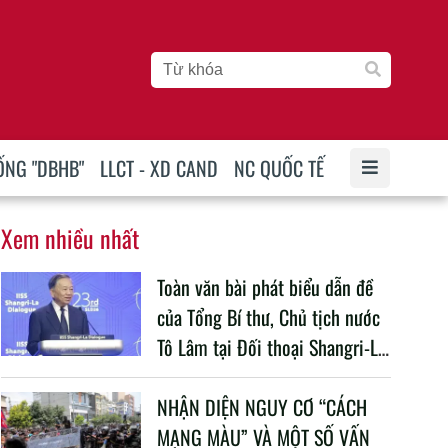
ỐNG "DBHB"
LLCT - XD CAND
NC QUỐC TẾ
Xem nhiều nhất
Toàn văn bài phát biểu dẫn đề
của Tổng Bí thư, Chủ tịch nước
Tô Lâm tại Đối thoại Shangri-La
lần thứ 23
NHẬN DIỆN NGUY CƠ “CÁCH
MẠNG MÀU” VÀ MỘT SỐ VẤN