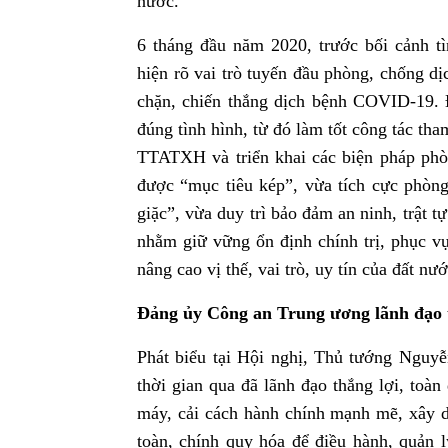
nước.
6 tháng đầu năm 2020, trước bối cảnh 
hiện rõ vai trò tuyến đầu phòng, chống d
chặn, chiến thắng dịch bệnh COVID-19. Đ
đúng tình hình, từ đó làm tốt công tác t
TTATXH và triển khai các biện pháp phò
được “mục tiêu kép”, vừa tích cực phòng
giặc”, vừa duy trì bảo đảm an ninh, trật t
nhằm giữ vững ổn định chính trị, phục vụ
nâng cao vị thế, vai trò, uy tín của đất nư
Đảng ủy Công an Trung ương lãnh đạo th
Phát biểu tại Hội nghị, Thủ tướng Ngu
thời gian qua đã lãnh đạo thắng lợi, toà
máy, cải cách hành chính mạnh mẽ, xây 
toàn, chính quy hóa để điều hành, quản l