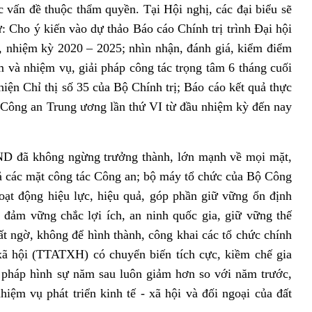
 vấn đề thuộc thẩm quyền. Tại Hội nghị, các đại biểu sẽ
: Cho ý kiến vào dự thảo Báo cáo Chính trị trình Đại hội
 nhiệm kỳ 2020 – 2025; nhìn nhận, đánh giá, kiểm điểm
 và nhiệm vụ, giải pháp công tác trọng tâm 6 tháng cuối
iện Chỉ thị số 35 của Bộ Chính trị; Báo cáo kết quả thực
 Công an Trung ương lần thứ VI từ đầu nhiệm kỳ đến nay
ND đã không ngừng trưởng thành, lớn mạnh về mọi mặt,
 cả các mặt công tác Công an; bộ máy tổ chức của Bộ Công
oạt động hiệu lực, hiệu quả, góp phần giữ vững ổn định
o đảm vững chắc lợi ích, an ninh quốc gia, giữ vững thế
ất ngờ, không để hình thành, công khai các tổ chức chính
àn xã hội (TTATXH) có chuyển biến tích cực, kiềm chế gia
 pháp hình sự năm sau luôn giảm hơn so với năm trước,
hiệm vụ phát triển kinh tế - xã hội và đối ngoại của đất