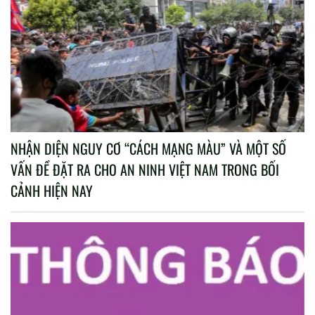
NHẬN DIỆN NGUY CƠ “CÁCH MẠNG MÀU” VÀ MỘT SỐ
VẤN ĐỀ ĐẶT RA CHO AN NINH VIỆT NAM TRONG BỐI
CẢNH HIỆN NAY