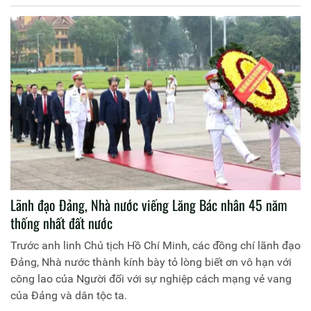
chung cảm nhận, đất nước có lịch sử hào hùng đang thay
đổi từng ngày, vững bước và tự tin thực hiện khát vọng
giàu mạnh, văn minh.
Lãnh đạo Đảng, Nhà nước viếng Lăng Bác nhân 45 năm
thống nhất đất nước
Trước anh linh Chủ tịch Hồ Chí Minh, các đồng chí lãnh đạo
Đảng, Nhà nước thành kính bày tỏ lòng biết ơn vô hạn với
công lao của Người đối với sự nghiệp cách mạng vẻ vang
của Đảng và dân tộc ta.