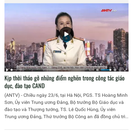
Kịp thời tháo gỡ những điểm nghẽn trong công tác giáo
dục, đào tạo CAND
(ANTV) - Chiều ngày 23/6, tại Hà Nội, PGS. TS Hoàng Minh
Sơn, Ủy viên Trung ương Đảng, Bộ trưởng Bộ Giáo dục và
đào tạo và Thượng tướng, TS. Lê Quốc Hùng, Ủy viên
Trung ương Đảng, Thứ trưởng Bộ Công an đã đồng chủ trì
buổi làm việc với các đơn vị của 2 Bộ về một số nội dung
liên quan đến công tác giáo dục và đào tạo của lực lượng