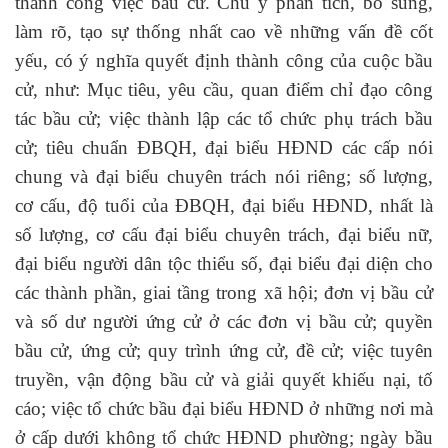
thành công việc bầu cử. Chú ý phân tích, bổ sung,
làm rõ, tạo sự thống nhất cao về những vấn đề cốt
yếu, có ý nghĩa quyết định thành công của cuộc bầu
cử, như: Mục tiêu, yêu cầu, quan điểm chỉ đạo công
tác bầu cử; việc thành lập các tổ chức phụ trách bầu
cử; tiêu chuẩn ĐBQH, đại biểu HĐND các cấp nói
chung và đại biểu chuyên trách nói riêng; số lượng,
cơ cấu, độ tuổi của ĐBQH, đại biểu HĐND, nhất là
số lượng, cơ cấu đại biểu chuyên trách, đại biểu nữ,
đại biểu người dân tộc thiểu số, đại biểu đại diện cho
các thành phần, giai tầng trong xã hội; đơn vị bầu cử
và số dư người ứng cử ở các đơn vị bầu cử; quyền
bầu cử, ứng cử; quy trình ứng cử, đề cử; việc tuyên
truyền, vận động bầu cử và giải quyết khiếu nại, tố
cáo; việc tổ chức bầu đại biểu HĐND ở những nơi mà
ở cấp dưới không tổ chức HĐND phường; ngày bầu