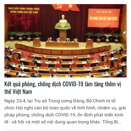
toàn dân trong công tác bảo vệ ANTT, góp phần bảo vệ
miền Bắc xã hội chủ nghĩa (XHCN), đấu tranh giải phóng
hoàn toàn miền Nam, thống nhất đất nước.
Kết quả phòng, chống dịch COVID-19 làm tăng thêm vị
thế Việt Nam
Ngày 23-4, tại Trụ sở Trung ương Đảng, Bộ Chính trị tổ
chức Hội nghị cán bộ toàn quốc về tình hình, nhiệm vụ, giải
pháp phòng, chống dịch COVID-19, ổn định phát triển kinh
tế - xã hội và một số nội dung quan trọng khác. Tổng Bí
thư, Chủ tịch nước Nguyễn Phú Trọng chủ trì Hội nghị.