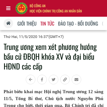
GIỚI THIỆU
TIN TỨC
ĐÀO TẠO - BỒI DƯỠNG
QU
Thứ Hai, 11/5/2020 16:37'(GMT+7)
Trung ương xem xét phương hướng
bầu cử ĐBQH khóa XV và đại biểu
HĐND các cấp
Phát biểu khai mạc Hội nghị Trung ương 12 sáng
11/5, Tổng Bí thư, Chủ tịch nước Nguyễn Phú
Trọng cho biết, thời gian qua, Bộ Chính trị đã chỉ