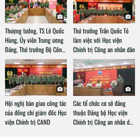
Thượng tướng, TS Lê Quốc
Thứ trưởng Trần Quốc Tỏ
Hùng, Ủy viên Trung ương
làm việc với Học viện
Đảng, Thứ trưởng Bộ Công
Chính trị Công an nhân dân
an làm việc với Học viện
Chính trị Công an nhân dân
Hội nghị bàn giao công tác
Các tổ chức cơ sở đảng
của đồng chí giám đốc Học
thuộc Đảng bộ Học viện
viện Chính trị CAND
Chính trị Công an nhân dân
tổ chức thành công Đại hội