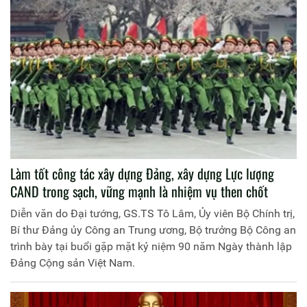
nhiệm vụ được Đảng và Nhân dân giao phó”, Trang Thông
tin điện tử Học viện Chính trị Công an nhân dân xin trân
trọng giới thiệu cùng bạn đọc.
Làm tốt công tác xây dựng Đảng, xây dựng Lực lượng
CAND trong sạch, vững mạnh là nhiệm vụ then chốt
Diễn văn do Đại tướng, GS.TS Tô Lâm, Ủy viên Bộ Chính trị,
Bí thư Đảng ủy Công an Trung ương, Bộ trưởng Bộ Công an
trình bày tại buổi gặp mặt kỷ niệm 90 năm Ngày thành lập
Đảng Cộng sản Việt Nam.