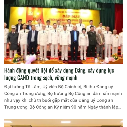
Hành động quyết liệt để xây dựng Đảng, xây dựng lực
lượng CAND trong sạch, vững mạnh
Đại tướng Tô Lâm, Uỷ viên Bộ Chính trị, Bí thư Đảng uỷ
Công an Trung ương, Bộ trưởng Bộ Công an đã nhấn mạnh
như vậy khi chủ trì buổi gặp mặt của Đảng uỷ Công an
Trung ương, Bộ Công an Kỷ niệm 90 năm Ngày thành lập
Đảng Cộng sản Việt Nam (3-2-1930 – 3-2-2020), tổ chức
sáng nay 31-1-2020 tại Hà Nội.