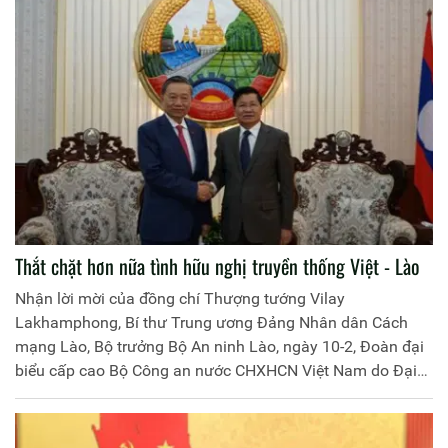
Thắt chặt hơn nữa tình hữu nghị truyền thống Việt - Lào
Nhận lời mời của đồng chí Thượng tướng Vilay
Lakhamphong, Bí thư Trung ương Đảng Nhân dân Cách
mạng Lào, Bộ trưởng Bộ An ninh Lào, ngày 10-2, Đoàn đại
biểu cấp cao Bộ Công an nước CHXHCN Việt Nam do Đại
tướng Tô Lâm, Ủy viên Bộ Chính trị, Bộ trưởng làm Trưởng
đoàn đã sang thăm và làm việc tại CHDCND Lào.