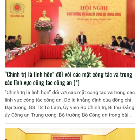
“Chính trị là linh hồn” đối với các mặt công tác và trong
các lĩnh vực công tác công an (*)
“Chính trị là linh hồn” đối với các mặt công tác và trong các
lĩnh vực công tác công an. Đó là khẳng định của đồng chí
Ðại tướng, GS.TS Tô Lâm, Ủy viên Bộ Chính trị, Bí thư Ðảng
ủy Công an Trung ương, Bộ trưởng Bộ Công an trong bài
viết nhân dịp đầu xuân năm mới Canh Tý 2020 và kỷ niệm
90 năm Ngày thành lập Đảng Cộng sản Việt Nam
(03/02/1930 - 03/02/2020). Trang Thông tin điện tử Học