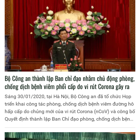
Bộ Công an thành lập Ban chỉ đạo nhằm chủ động phòng,
chống dịch bệnh viêm phổi cấp do vi rút Corona gây ra
Sáng 30/01/2020, tại Hà Nội, Bộ Công an đã tổ chức Họp
triển khai công tác phòng, chống dịch bệnh viêm đường hô
hấp cấp do chủng mới của vi rút Corona (nCoV) và công bố
Quyết định thành lập Ban Chỉ đạo phòng, chống dịch bệnh
trong Công an nhân dân (CAND). Trung tướng Nguyễn Văn
Sơn, Thứ trưởng Bộ Công an chủ trì cuộc họp.