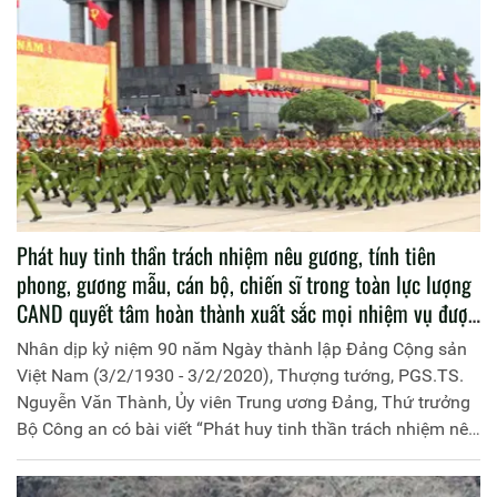
Phát huy tinh thần trách nhiệm nêu gương, tính tiên
phong, gương mẫu, cán bộ, chiến sĩ trong toàn lực lượng
CAND quyết tâm hoàn thành xuất sắc mọi nhiệm vụ được
Đảng và Nhân dân giao phó
Nhân dịp kỷ niệm 90 năm Ngày thành lập Đảng Cộng sản
Việt Nam (3/2/1930 - 3/2/2020), Thượng tướng, PGS.TS.
Nguyễn Văn Thành, Ủy viên Trung ương Đảng, Thứ trưởng
Bộ Công an có bài viết “Phát huy tinh thần trách nhiệm nêu
gương, tính tiên phong, gương mẫu, cán bộ, chiến sĩ trong
toàn lực lượng CAND quyết tâm hoàn thành xuất sắc mọi