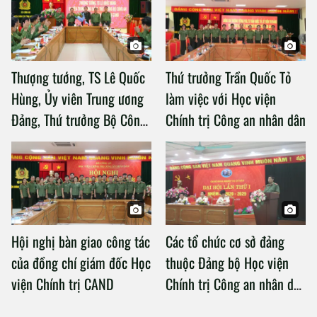
Thượng tướng, TS Lê Quốc
Thứ trưởng Trần Quốc Tỏ
Hùng, Ủy viên Trung ương
làm việc với Học viện
Đảng, Thứ trưởng Bộ Công
Chính trị Công an nhân dân
an làm việc với Học viện
Chính trị Công an nhân dân
Hội nghị bàn giao công tác
Các tổ chức cơ sở đảng
của đồng chí giám đốc Học
thuộc Đảng bộ Học viện
viện Chính trị CAND
Chính trị Công an nhân dân
tổ chức thành công Đại hội