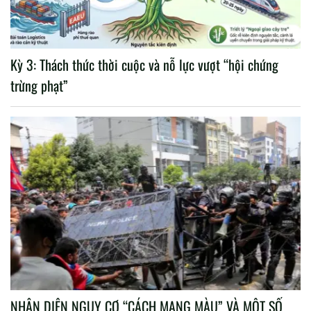
Kỳ 3: Thách thức thời cuộc và nỗ lực vượt “hội chứng
trừng phạt”
NHẬN DIỆN NGUY CƠ “CÁCH MẠNG MÀU” VÀ MỘT SỐ