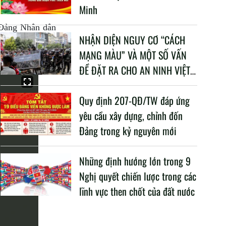
Minh
 Đảng Nhân dân
NHẬN DIỆN NGUY CƠ “CÁCH
 Bộ quốc phòng
MẠNG MÀU” VÀ MỘT SỐ VẤN
ĐỀ ĐẶT RA CHO AN NINH VIỆT
NAM TRONG BỐI CẢNH HIỆN
NAY
Quy định 207-QĐ/TW đáp ứng
yêu cầu xây dựng, chỉnh đốn
Đảng trong kỷ nguyên mới
Những định hướng lớn trong 9
Nghị quyết chiến lược trong các
lĩnh vực then chốt của đất nước