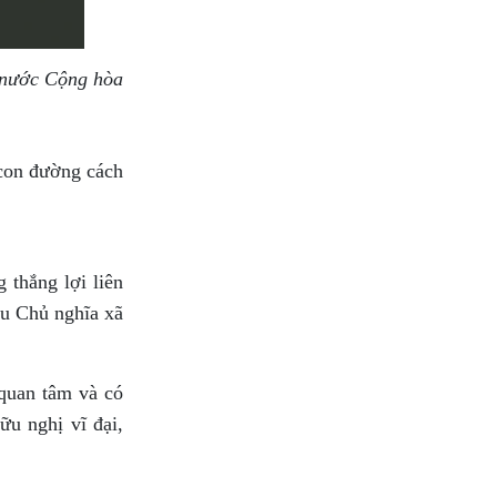
 nước Cộng hòa
 con đường cách
 thắng lợi liên
êu Chủ nghĩa xã
 quan tâm và có
ữu nghị vĩ đại,