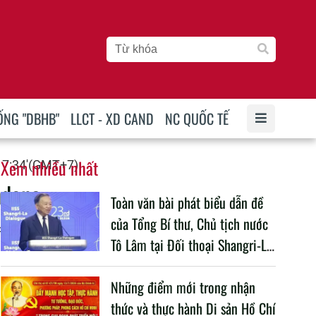
ỐNG "DBHB"
LLCT - XD CAND
NC QUỐC TẾ
Xem nhiều nhất
 7:34'(GMT+7)
ndone
Toàn văn bài phát biểu dẫn đề
của Tổng Bí thư, Chủ tịch nước
4 đến 5/4/2025.
Tô Lâm tại Đối thoại Shangri-La
lần thứ 23
 Nam, Chủ tịch
Những điểm mới trong nhận
, Ủy ban Trung
thức và thực hành Di sản Hồ Chí