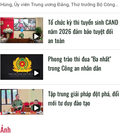
Hùng, Ủy viên Trung ương Đảng, Thứ trưởng Bộ Công
an đã đồng chủ trì buổi làm việc với các đơn vị của 2
Bộ về một số nội dung liên quan đến công tác giáo dục
Tổ chức kỳ thi tuyển sinh CAND
và đào tạo của lực lượng CAND.
năm 2026 đảm bảo tuyệt đối
an toàn
Phong trào thi đua "Ba nhất"
trong Công an nhân dân
Tập trung giải pháp đột phá, đổi
mới tư duy đào tạo
Ảnh