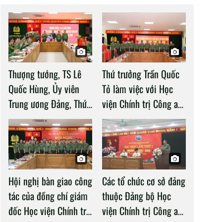
Thượng tướng, TS Lê
Thứ trưởng Trần Quốc
Quốc Hùng, Ủy viên
Tỏ làm việc với Học
Trung ương Đảng, Thứ
viện Chính trị Công an
trưởng Bộ Công an làm
nhân dân
việc với Học viện
Chính trị Công an nhân
dân
Hội nghị bàn giao công
Các tổ chức cơ sở đảng
tác của đồng chí giám
thuộc Đảng bộ Học
đốc Học viện Chính trị
viện Chính trị Công an