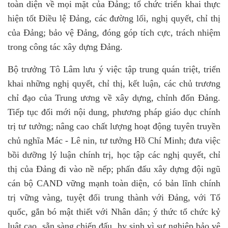
toàn diện về mọi mặt của Đảng; tổ chức triển khai thực
hiện tốt Điều lệ Đảng, các đường lối, nghị quyết, chỉ thị
của Đảng; bảo vệ Đảng, đóng góp tích cực, trách nhiệm
trong công tác xây dựng Đảng.
Bộ trưởng Tô Lâm lưu ý việc tập trung quán triệt, triển
khai những nghị quyết, chỉ thị, kết luận, các chủ trương
chỉ đạo của Trung ương về xây dựng, chỉnh đốn Đảng.
Tiếp tục đổi mới nội dung, phương pháp giáo dục chính
trị tư tưởng; nâng cao chất lượng hoạt động tuyên truyền
chủ nghĩa Mác - Lê nin, tư tưởng Hồ Chí Minh; đưa việc
bồi dưỡng lý luận chính trị, học tập các nghị quyết, chỉ
thị của Đảng đi vào nề nếp; phấn đấu xây dựng đội ngũ
cán bộ CAND vững mạnh toàn diện, có bản lĩnh chính
trị vững vàng, tuyệt đối trung thành với Đảng, với Tổ
quốc, gắn bó mật thiết với Nhân dân; ý thức tổ chức kỷ
luật cao, sẵn sàng chiến đấu, hy sinh vì sự nghiệp bảo vệ