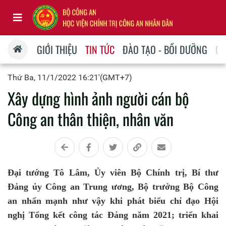
GIỚI THIỆU
TIN TỨC
ĐÀO TẠO - BỒI DƯỠNG
QU
Thứ Ba, 11/1/2022 16:21'(GMT+7)
Xây dựng hình ảnh người cán bộ
Công an thân thiện, nhân văn
Đại tướng Tô Lâm, Ủy viên Bộ Chính trị, Bí thư
Đảng ủy Công an Trung ương, Bộ trưởng Bộ Công
an nhấn mạnh như vậy khi phát biểu chỉ đạo Hội
nghị Tổng kết công tác Đảng năm 2021; triển khai