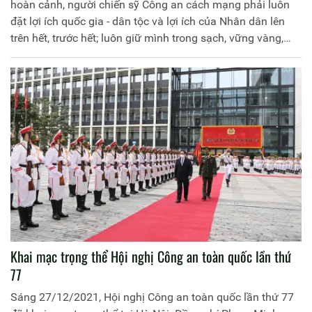
hoàn cảnh, người chiến sỹ Công an cách mạng phải luôn
đặt lợi ích quốc gia - dân tộc và lợi ích của Nhân dân lên
trên hết, trước hết; luôn giữ mình trong sạch, vững vàng,
xứng danh là “thanh bảo kiếm” sắc bén, “lá chắn thép"
vững chắc của Đảng, Nhà nước và Nhân dân. "Kiếm phải
sắc, lá chắn phải vững, cái tâm phải trong sáng", có như
thế, mới xứng đáng với niềm tin, hy vọng và những tình
cảm quý mến của Đảng, Nhà nước và Nhân dân dành cho
lực lượng Công an nhân dân (CAND) Việt Nam của chúng
ta.
Khai mạc trọng thể Hội nghị Công an toàn quốc lần thứ
77
Sáng 27/12/2021, Hội nghị Công an toàn quốc lần thứ 77