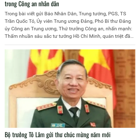
trong Công an nhân dân
Trong bài viết gửi Báo Nhân Dân, Trung tướng, PGS, TS
Trần Quốc Tỏ, Ủy viên Trung ương Đảng, Phó Bí thư Đảng
ủy Công an Trung ương, Thứ trưởng Công an, nhấn mạnh:
Thấm nhuần sâu sắc tư tưởng Hồ Chí Minh, quán triệt đầy
đủ, toàn diện quan điểm, chủ trương của Đảng, nhất là
trong giai đoạn đổi mới đất nước, Đảng ủy Công an Trung
ương, Bộ Công an luôn xác định giáo dục, đào tạo trong
Công an nhân dân là nhân tố căn bản, then chốt, quyết
định chất lượng nhiệm vụ xây dựng lực lượng Công an qua
các thời kỳ và tác động trực tiếp đến kết quả các mặt công
tác Công an. Trang Thông tin điện tử Học viện Chính trị
CAND xin giới thiệu nội dung bài viết này.
Bộ trưởng Tô Lâm gửi thư chúc mừng năm mới