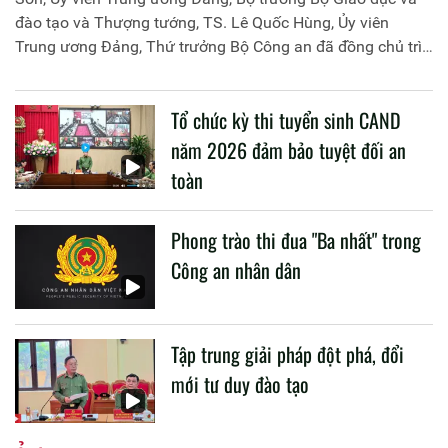
đào tạo và Thượng tướng, TS. Lê Quốc Hùng, Ủy viên
Trung ương Đảng, Thứ trưởng Bộ Công an đã đồng chủ trì
buổi làm việc với các đơn vị của 2 Bộ về một số nội dung
liên quan đến công tác giáo dục và đào tạo của lực lượng
Tổ chức kỳ thi tuyển sinh CAND
CAND.
năm 2026 đảm bảo tuyệt đối an
toàn
Phong trào thi đua "Ba nhất" trong
Công an nhân dân
Tập trung giải pháp đột phá, đổi
mới tư duy đào tạo