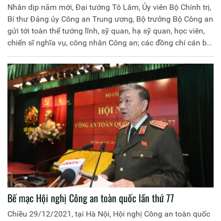
Nhân dịp năm mới, Đại tướng Tô Lâm, Ủy viên Bộ Chính trị,
Bí thư Đảng ủy Công an Trung ương, Bộ trưởng Bộ Công an
gửi tới toàn thể tướng lĩnh, sỹ quan, hạ sỹ quan, học viên,
chiến sĩ nghĩa vụ, công nhân Công an; các đồng chí cán bộ
hưu trí, thương binh, bệnh binh, thân nhân liệt sỹ Công an
nhân dân, các đồng chí Bảo vệ dân phố, Bảo vệ cơ quan,
doanh nghiệp lời thăm hỏi ân cần và chúc mừng năm mới
tốt đẹp nhất. Trang thông tin điện tử Học viện Chính trị
CAND trân trọng giới thiệu toàn văn bức thư.
Bế mạc Hội nghị Công an toàn quốc lần thứ 77
Chiều 29/12/2021, tại Hà Nội, Hội nghị Công an toàn quốc