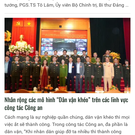
tướng, PGS.TS Tô Lâm, Ủy viên Bộ Chính trị, Bí thư Đảng ủy
Công an Trung ương, Bộ trưởng Bộ Công an có bài viết
"Nâng cao hiệu quả phối hợp giữa Công an nhân dân và
Quân đội nhân dân trong tình hình mới". Trang Thông tin
điện tử Học viện Chính trị CAND trân trọng giới thiệu bài
viết của đồng chí Bộ trưởng.
Nhân rộng các mô hình “Dân vận khéo” trên các lĩnh vực
công tác Công an
Cách mạng là sự nghiệp quần chúng, dân vận khéo thì mọi
việc ắt sẽ thành công. Trong công tác Công an, đa phần là
dân vận, “Khi nhân dân giúp đỡ ta nhiều thì thành công