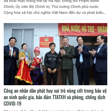
đã khai mạc trọng thể tại Hà Nội. Đồng chí Phạm Minh
Chính, Ủy viên Bộ Chính trị, Thủ tướng Chính phủ nước
Cộng hòa xã hội chủ nghĩa Việt Nam đến dự và phát biểu
chỉ đạo. Đại tướng Tô Lâm, Ủy viên Bộ Chính trị, Bí thư
Đảng ủy Công an Trung ương, Bộ trưởng Bộ Công an chủ
trì Hội nghị.
Công an nhân dân phát huy vai trò nòng cốt trong bảo vệ
an ninh quốc gia, bảo đảm TTATXH và phòng, chống dịch
COVID-19