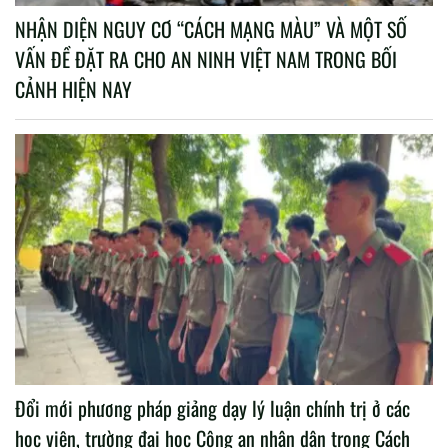
NHẬN DIỆN NGUY CƠ “CÁCH MẠNG MÀU” VÀ MỘT SỐ
VẤN ĐỀ ĐẶT RA CHO AN NINH VIỆT NAM TRONG BỐI
CẢNH HIỆN NAY
Đổi mới phương pháp giảng dạy lý luận chính trị ở các
học viện, trường đại học Công an nhân dân trong Cách