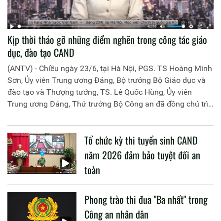
Kịp thời tháo gỡ những điểm nghẽn trong công tác giáo
dục, đào tạo CAND
(ANTV) - Chiều ngày 23/6, tại Hà Nội, PGS. TS Hoàng Minh
Sơn, Ủy viên Trung ương Đảng, Bộ trưởng Bộ Giáo dục và
đào tạo và Thượng tướng, TS. Lê Quốc Hùng, Ủy viên
Trung ương Đảng, Thứ trưởng Bộ Công an đã đồng chủ trì
buổi làm việc với các đơn vị của 2 Bộ về một số nội dung
liên quan đến công tác giáo dục và đào tạo của lực lượng
Tổ chức kỳ thi tuyển sinh CAND
CAND.
năm 2026 đảm bảo tuyệt đối an
toàn
Phong trào thi đua "Ba nhất" trong
Công an nhân dân