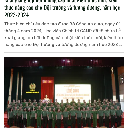
thức nâng cao cho Đội trưởng và tương đương, năm học
2023-2024
Thực hiện chỉ tiêu đào tạo được Bộ Công an giao, ngày 01
tháng 4 năm 2024, Học viện Chính trị CAND đã tổ chức Lễ
khai giảng lớp bồi dưỡng cập nhật kiến thức mới, kiến thức
nâng cao cho Đội trưởng và tương đương năm học 2023-
2024. Đồng chí Thiếu tướng, TS Nguyễn Như Lôi, Phó Bí
thư Đảng ủy, Phó Giám đốc Học viện chủ trì buổi lễ. Tham
dự buổi lễ có đại diện các đơn vị thuộc Học viện và toàn
thể học viên lớp học.