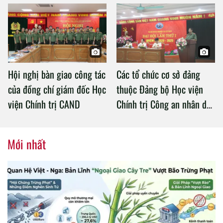
an làm việc với Học viện
Chính trị Công an nhân dân
Hội nghị bàn giao công tác
Các tổ chức cơ sở đảng
của đồng chí giám đốc Học
thuộc Đảng bộ Học viện
viện Chính trị CAND
Chính trị Công an nhân dân
tổ chức thành công Đại hội
nhiệm kỳ 2020 – 2025
Mới nhất