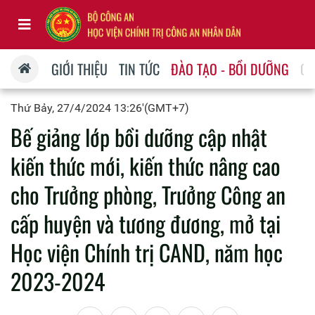
GIỚI THIỆU
TIN TỨC
ĐÀO TẠO - BỒI DƯỠNG
QU
Thứ Bảy, 27/4/2024 13:26'(GMT+7)
Bế giảng lớp bồi dưỡng cập nhật
kiến thức mới, kiến thức nâng cao
cho Trưởng phòng, Trưởng Công an
cấp huyện và tương đương, mở tại
Học viện Chính trị CAND, năm học
2023-2024