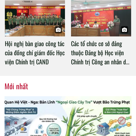
an làm việc với Học viện
Chính trị Công an nhân dân
Hội nghị bàn giao công tác
Các tổ chức cơ sở đảng
của đồng chí giám đốc Học
thuộc Đảng bộ Học viện
viện Chính trị CAND
Chính trị Công an nhân dân
tổ chức thành công Đại hội
nhiệm kỳ 2020 – 2025
Mới nhất