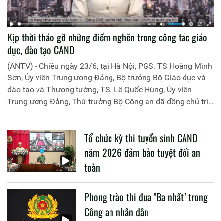
Kịp thời tháo gỡ những điểm nghẽn trong công tác giáo
dục, đào tạo CAND
(ANTV) - Chiều ngày 23/6, tại Hà Nội, PGS. TS Hoàng Minh
Sơn, Ủy viên Trung ương Đảng, Bộ trưởng Bộ Giáo dục và
đào tạo và Thượng tướng, TS. Lê Quốc Hùng, Ủy viên
Trung ương Đảng, Thứ trưởng Bộ Công an đã đồng chủ trì
buổi làm việc với các đơn vị của 2 Bộ về một số nội dung
liên quan đến công tác giáo dục và đào tạo của lực lượng
Tổ chức kỳ thi tuyển sinh CAND
CAND.
năm 2026 đảm bảo tuyệt đối an
toàn
Phong trào thi đua "Ba nhất" trong
Công an nhân dân