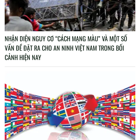
NHẬN DIỆN NGUY CƠ “CÁCH MẠNG MÀU” VÀ MỘT SỐ
VẤN ĐỀ ĐẶT RA CHO AN NINH VIỆT NAM TRONG BỐI
CẢNH HIỆN NAY