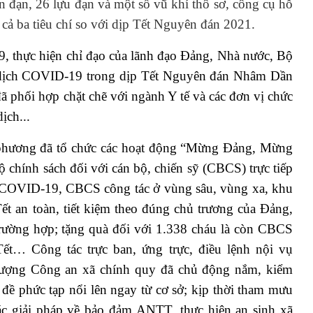
n đạn, 26 lựu đạn và một số vũ khí thô sơ, công cụ hỗ
cả ba tiêu chí so với dịp Tết Nguyên đán 2021.
, thực hiện chỉ đạo của lãnh đạo Đảng, Nhà nước, Bộ
 dịch COVID-19 trong dịp Tết Nguyên đán Nhâm Dần
ã phối hợp chặt chẽ với ngành Y tế và các đơn vị chức
ịch...
 phương đã tổ chức các hoạt động “Mừng Đảng, Mừng
 chính sách đối với cán bộ, chiến sỹ (CBCS) trực tiếp
 COVID-19, CBCS công tác ở vùng sâu, vùng xa, khu
ết an toàn, tiết kiệm theo đúng chủ trương của Đảng,
rường hợp; tặng quà đối với 1.338 cháu là còn CBCS
ết… Công tác trực ban, ứng trực, điều lệnh nội vụ
lượng Công an xã chính quy đã chủ động nắm, kiểm
n đề phức tạp nổi lên ngay từ cơ sở; kịp thời tham mưu
ác giải pháp về bảo đảm ANTT, thực hiện an sinh xã