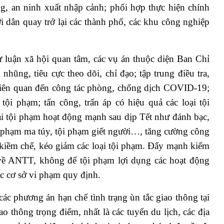
ng, an ninh xuất nhập cảnh; phối hợp thực hiện chính
ời dân quay trở lại các thành phố, các khu công nghiệp
ư luận xã hội quan tâm, các vụ án thuộc diện Ban Chỉ
ũng, tiêu cực theo dõi, chỉ đạo; tập trung điều tra,
liên quan đến công tác phòng, chống dịch COVID-19;
tội phạm; tấn công, trấn áp có hiệu quả các loại tội
oại tội phạm hoạt động mạnh sau dịp Tết như đánh bạc,
ội phạm ma túy, tội phạm giết người…, tăng cường công
 kiềm chế, kéo giảm các loại tội phạm. Đẩy mạnh kiểm
 về ANTT, không để tội phạm lợi dụng các hoạt động
ác cơ sở vi phạm quy định.
các phương án hạn chế tình trạng ùn tắc giao thông tại
o thông trọng điểm, nhất là các tuyến du lịch, các địa