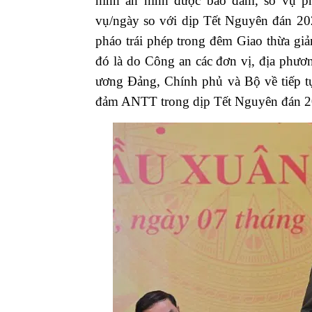
hình an ninh được bảo đảm, số vụ p
vụ/ngày so với dịp Tết Nguyên đán 202
pháo trái phép trong đêm Giao thừa gi
đó là do Công an các đơn vị, địa phương
ương Đảng, Chính phủ và Bộ về tiếp tụ
đảm ANTT trong dịp Tết Nguyên đán