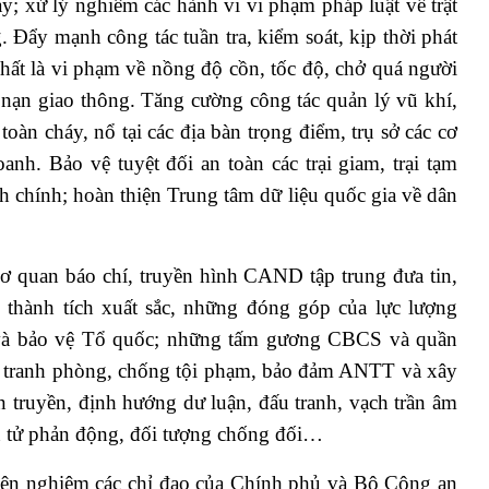
ay; xử lý nghiêm các hành vi vi phạm pháp luật về trật
g. Đẩy mạnh công tác tuần tra, kiểm soát, kịp thời phát
hất là vi phạm về nồng độ cồn, tốc độ, chở quá người
nạn giao thông. Tăng cường công tác quản lý vũ khí,
toàn cháy, nổ tại các địa bàn trọng điểm, trụ sở các cơ
anh. Bảo vệ tuyệt đối an toàn các trại giam, trại tạm
nh chính; hoàn thiện Trung tâm dữ liệu quốc gia về dân
ơ quan báo chí, truyền hình CAND tập trung đưa tin,
 thành tích xuất sắc, những đóng góp của lực lượng
à bảo vệ Tổ quốc; những tấm gương CBCS và quần
u tranh phòng, chống tội phạm, bảo đảm ANTT và xây
ruyền, định hướng dư luận, đấu tranh, vạch trần âm
n tử phản động, đối tượng chống đối…
iện nghiêm các chỉ đạo của Chính phủ và Bộ Công an