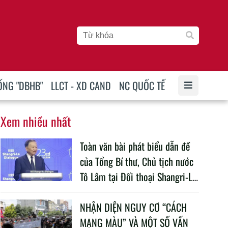
ỐNG "DBHB"
LLCT - XD CAND
NC QUỐC TẾ
Xem nhiều nhất
Toàn văn bài phát biểu dẫn đề
của Tổng Bí thư, Chủ tịch nước
Tô Lâm tại Đối thoại Shangri-La
lần thứ 23
NHẬN DIỆN NGUY CƠ “CÁCH
MẠNG MÀU” VÀ MỘT SỐ VẤN