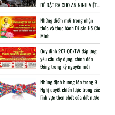
ĐỀ ĐẶT RA CHO AN NINH VIỆT
NAM TRONG BỐI CẢNH HIỆN
NAY
Những điểm mới trong nhận
thức và thực hành Di sản Hồ Chí
Minh
Quy định 207-QĐ/TW đáp ứng
yêu cầu xây dựng, chỉnh đốn
Đảng trong kỷ nguyên mới
Những định hướng lớn trong 9
Nghị quyết chiến lược trong các
lĩnh vực then chốt của đất nước