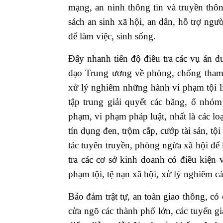
mạng, an ninh thông tin và truyền thô
sách an sinh xã hội, an dân, hỗ trợ ngư
để làm việc, sinh sống.
Đẩy nhanh tiến độ điều tra các vụ án d
đạo Trung ương về phòng, chống tham nh
xử lý nghiêm những hành vi phạm tội 
tập trung giải quyết các băng, ổ nhóm 
phạm, vi phạm pháp luật, nhất là các l
tín dụng đen, trộm cắp, cướp tài sản, t
tác tuyên truyền, phòng ngừa xã hội để
tra các cơ sở kinh doanh có điều kiện
phạm tội, tệ nạn xã hội, xử lý nghiêm c
Bảo đảm trật tự, an toàn giao thông, có 
cửa ngõ các thành phố lớn, các tuyến gia