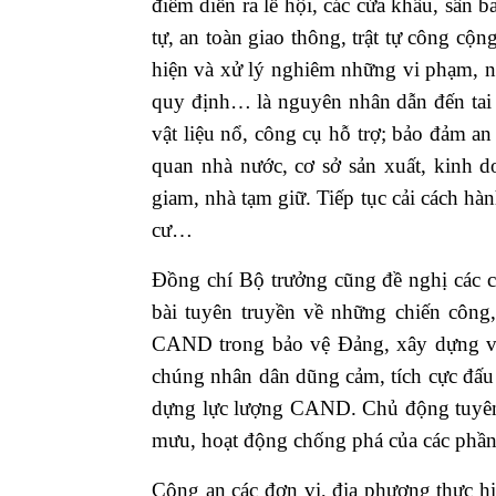
điểm diễn ra lễ hội, các cửa khẩu, sân b
tự, an toàn giao thông, trật tự công cộn
hiện và xử lý nghiêm những vi phạm, n
quy định… là nguyên nhân dẫn đến tai 
vật liệu nổ, công cụ hỗ trợ; bảo đảm an 
quan nhà nước, cơ sở sản xuất, kinh do
giam, nhà tạm giữ. Tiếp tục cải cách hà
cư…
Đồng chí Bộ trưởng cũng đề nghị các c
bài tuyên truyền về những chiến công,
CAND trong bảo vệ Đảng, xây dựng v
chúng nhân dân dũng cảm, tích cực đấ
dựng lực lượng CAND. Chủ động tuyên t
mưu, hoạt động chống phá của các phầ
Công an các đơn vị, địa phương thực h