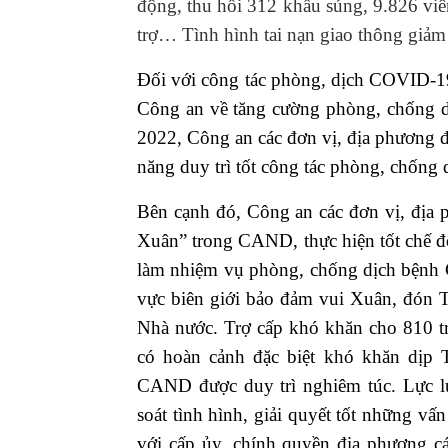
động, thu hồi 312 khẩu súng, 9.826 viê
trợ… Tình hình tai nạn giao thông giảm 
Đối với công tác phòng, dịch COVID-19
Công an về tăng cường phòng, chống
2022, Công an các đơn vị, địa phương đ
năng duy trì tốt công tác phòng, chống d
Bên cạnh đó, Công an các đơn vị, địa
Xuân” trong CAND, thực hiện tốt chế độ
làm nhiệm vụ phòng, chống dịch bệnh
vực biên giới bảo đảm vui Xuân, đón T
Nhà nước. Trợ cấp khó khăn cho 810 t
có hoàn cảnh đặc biệt khó khăn dịp T
CAND được duy trì nghiêm túc. Lực 
soát tình hình, giải quyết tốt những vấ
với cấp ủy, chính quyền địa phương c