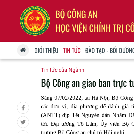
GIỚI THIỆU
TIN TỨC
ĐÀO TẠO - BỒI DƯỠN
Tin tức của Ngành
Bộ Công an giao ban trực
Sáng 07/02/2022, tại Hà Nội, Bộ Công 
các đơn vị, địa phương để đánh giá tì
(ANTT) dịp Tết Nguyên đán Nhâm Dần
tới. Đại tướng Tô Lâm, Ủy viên Bộ 
trưởng Bộ Công an chủ trì Hội nghị.