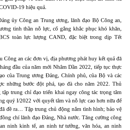
h COVID-19 hiệu quả.
t Đảng ủy Công an Trung ương, lãnh đạo Bộ Công an,
ơng tinh thần nỗ lực, cố gắng khắc phục khó khăn,
BCS toàn lực lượng CAND, đặc biệt trong dịp Tết
u Công an các đơn vị, địa phương phát huy kết quả đã
tháng đầu của năm mới Nhâm Dần 2022, tiếp tục thực
 đạo của Trung ương Đảng, Chính phủ, của Bộ và các
ược những bước đột phá, tạo đà cho năm 2022. Thủ
tập trung chỉ đạo triển khai ngay công tác trọng tâm
ong quý I/2022 với quyết tâm và nỗ lực cao hơn nữa để
ụ đã đề ra… Tập trung chủ động nắm tình hình; bảo vệ
ác đồng chí lãnh đạo Đảng, Nhà nước. Tăng cường công
 an ninh kinh tế, an ninh tư tưởng, văn hóa, an ninh