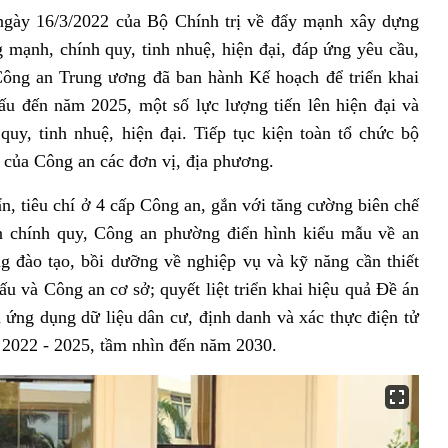
ngày 16/3/2022 của Bộ Chính trị về đẩy mạnh xây dựng
mạnh, chính quy, tinh nhuệ, hiện đại, đáp ứng yêu cầu,
Công an Trung ương đã ban hành Kế hoạch để triển khai
ấu đến năm 2025, một số lực lượng tiến lên hiện đại và
y, tinh nhuệ, hiện đại. Tiếp tục kiện toàn tổ chức bộ
 của Công an các đơn vị, địa phương.
ẩn, tiêu chí ở 4 cấp Công an, gắn với tăng cường biên chế
ấn chính quy, Công an phường điển hình kiểu mẫu về an
ung đào tạo, bồi dưỡng về nghiệp vụ và kỹ năng cần thiết
ấu và Công an cơ sở; quyết liệt triển khai hiệu quả Đề án
 ứng dụng dữ liệu dân cư, định danh và xác thực điện tử
n 2022 - 2025, tầm nhìn đến năm 2030.