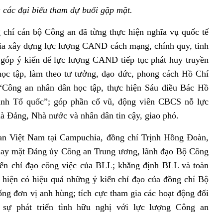
các đại biểu tham dự buổi gặp mặt.
hí cán bộ Công an đã từng thực hiện nghĩa vụ quốc tế
 gia xây dựng lực lượng CAND cách mạng, chính quy, tinh
 góp ý kiến để lực lượng CAND tiếp tục phát huy truyền
ọc tập, làm theo tư tưởng, đạo đức, phong cách Hồ Chí
 “Công an nhân dân học tập, thực hiện Sáu điều Bác Hồ
ninh Tổ quốc”; góp phần cổ vũ, động viên CBCS nỗ lực
à Đảng, Nhà nước và nhân dân tin cậy, giao phó.
n Việt Nam tại Campuchia, đồng chí Trịnh Hồng Đoàn,
ay mặt Đảng ủy Công an Trung ương, lãnh đạo Bộ Công
iến chỉ đạo công việc của BLL; khẳng định BLL và toàn
ực hiện có hiệu quả những ý kiến chỉ đạo của đồng chí Bộ
hống đơn vị anh hùng; tích cực tham gia các hoạt động đối
sự phát triển tình hữu nghị với lực lượng Công an