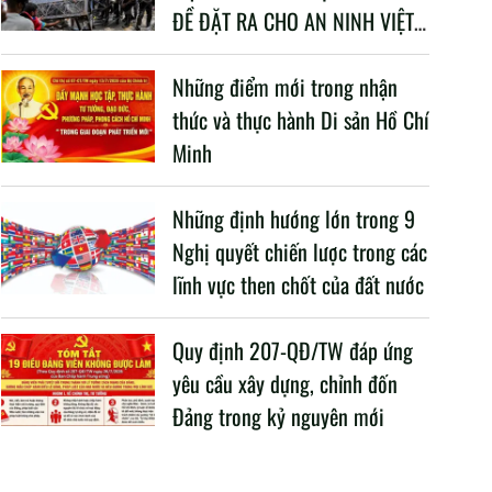
ĐỀ ĐẶT RA CHO AN NINH VIỆT
NAM TRONG BỐI CẢNH HIỆN
NAY
Những điểm mới trong nhận
thức và thực hành Di sản Hồ Chí
Minh
Những định hướng lớn trong 9
Nghị quyết chiến lược trong các
lĩnh vực then chốt của đất nước
Quy định 207-QĐ/TW đáp ứng
yêu cầu xây dựng, chỉnh đốn
Đảng trong kỷ nguyên mới