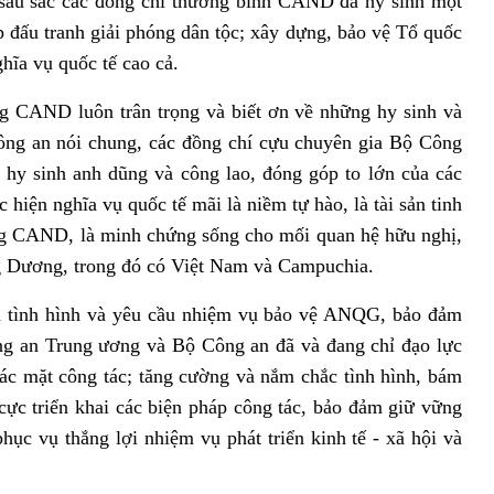
n sâu sắc các đồng chí thương binh CAND đã hy sinh một
đấu tranh giải phóng dân tộc; xây dựng, bảo vệ Tổ quốc
hĩa vụ quốc tế cao cả.
g CAND luôn trân trọng và biết ơn về những hy sinh và
ông an nói chung, các đồng chí cựu chuyên gia Bộ Công
 hy sinh anh dũng và công lao, đóng góp to lớn của các
c hiện nghĩa vụ quốc tế mãi là niềm tự hào, là tài sản tinh
ng CAND, là minh chứng sống cho mối quan hệ hữu nghị,
g Dương, trong đó có Việt Nam và Campuchia.
h tình hình và yêu cầu nhiệm vụ bảo vệ ANQG, bảo đảm
g an Trung ương và Bộ Công an đã và đang chỉ đạo lực
ác mặt công tác; tăng cường và nắm chắc tình hình, bám
cực triển khai các biện pháp công tác, bảo đảm giữ vững
 vụ thắng lợi nhiệm vụ phát triển kinh tế - xã hội và