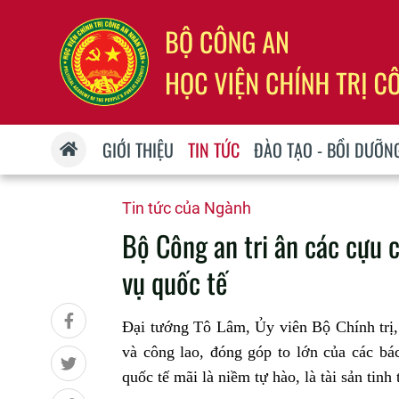
GIỚI THIỆU
TIN TỨC
ĐÀO TẠO - BỒI DƯỠN
Tin tức của Ngành
Bộ Công an tri ân các cựu 
vụ quốc tế
Đại tướng Tô Lâm, Ủy viên Bộ Chính trị
và công lao, đóng góp to lớn của các bác
quốc tế mãi là niềm tự hào, là tài sản ti