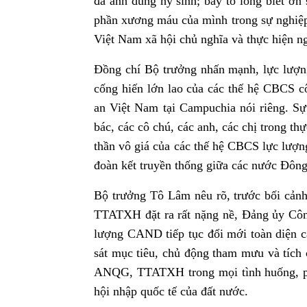
đã anh dũng hy sinh; bày tỏ lòng biết ơ
phần xương máu của mình trong sự nghiệp 
Việt Nam xã hội chủ nghĩa và thực hiện ng
Đồng chí Bộ trưởng nhấn mạnh, lực lượn
cống hiến lớn lao của các thế hệ CBCS c
an Việt Nam tại Campuchia nói riêng. Sự
bác, các cô chú, các anh, các chị trong thự
thần vô giá của các thế hệ CBCS lực lượ
đoàn kết truyền thống giữa các nước Đôn
Bộ trưởng Tô Lâm nêu rõ, trước bối cản
TTATXH đặt ra rất nặng nề, Đảng ủy Côn
lượng CAND tiếp tục đổi mới toàn diện c
sát mục tiêu, chủ động tham mưu và tích 
ANQG, TTATXH trong mọi tình huống, phục
hội nhập quốc tế của đất nước.