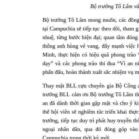
Bộ trưởng Tô Lâm và 
Bộ trưởng Tô Lâm mong muốn, các đồng c
tại Campuchia sẽ tiếp tục theo dõi, tham
nhuệ, từng bước hiện đại; quan tâm đóng
thống anh hùng vẻ vang, đẩy mạnh việc h
Minh, thực hiện có hiệu quả phong trào
dạy” và các phong trào thi đua “Vì an 
phấn đấu, hoàn thành xuất sắc nhiệm vụ m
Thay mặt BLL cựu chuyên gia Bộ Công a
trưởng BLL cảm ơn Bộ trưởng Tô Lâm th
an đã dành thời gian gặp mặt và cho ý k
thể hội viên sẽ nghiêm túc triển khai th
trưởng, tiếp tục duy trì phát huy truyền t
ngoại nhân dân, qua đó đóng góp vào 
Campuchia trong thời kỳ mới.