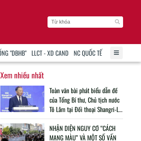
ỐNG "DBHB"
LLCT - XD CAND
NC QUỐC TẾ
Xem nhiều nhất
Toàn văn bài phát biểu dẫn đề
của Tổng Bí thư, Chủ tịch nước
Tô Lâm tại Đối thoại Shangri-La
lần thứ 23
NHẬN DIỆN NGUY CƠ “CÁCH
MẠNG MÀU” VÀ MỘT SỐ VẤN