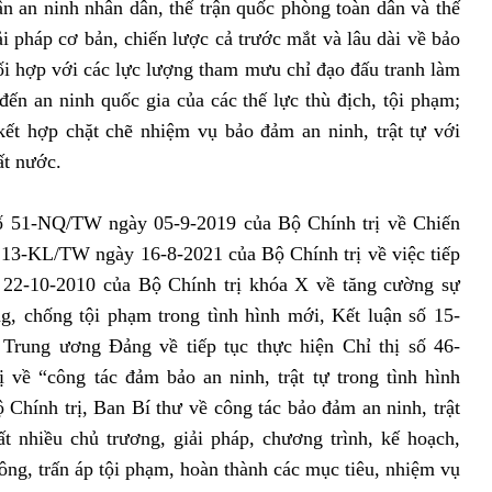
ận an ninh nhân dân, thế trận quốc phòng toàn dân và thế
ải pháp cơ bản, chiến lược cả trước mắt và lâu dài về bảo
hối hợp với các lực lượng tham mưu chỉ đạo đấu tranh làm
ến an ninh quốc gia của các thế lực thù địch, tội phạm;
ết hợp chặt chẽ nhiệm vụ bảo đảm an ninh, trật tự với
ất nước.
ố 51-NQ/TW ngày 05-9-2019 của Bộ Chính trị về Chiến
ố 13-KL/TW ngày 16-8-2021 của Bộ Chính trị về việc tiếp
 22-10-2010 của Bộ Chính trị khóa X về tăng cường sự
g, chống tội phạm trong tình hình mới, Kết luận số 15-
rung ương Đảng về tiếp tục thực hiện Chỉ thị số 46-
về “công tác đảm bảo an ninh, trật tự trong tình hình
 Chính trị, Ban Bí thư về công tác bảo đảm an ninh, trật
 nhiều chủ trương, giải pháp, chương trình, kế hoạch,
ông, trấn áp tội phạm, hoàn thành các mục tiêu, nhiệm vụ