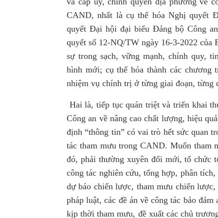
và cấp ủy, chính quyền địa phương về cô
CAND, nhất là cụ thể hóa Nghị quyết Đạ
quyết Đại hội đại biểu Đảng bộ Công a
quyết số 12-NQ/TW ngày 16-3-2022 của B
sự trong sạch, vững mạnh, chính quy, ti
hình mới; cụ thể hóa thành các chương tr
nhiệm vụ chính trị ở từng giai đoạn, từng
Hai là, tiếp tục quán triệt và triển kha
Công an về nâng cao chất lượng, hiệu qu
định “thông tin” có vai trò hết sức quan t
tác tham mưu trong CAND. Muốn tham mưu 
đó, phải thường xuyên đổi mới, tổ chức t
công tác nghiên cứu, tổng hợp, phân tích,
dự báo chiến lược, tham mưu chiến lược, n
pháp luật, các đề án về công tác bảo đảm
kịp thời tham mưu, đề xuất các chủ trương,