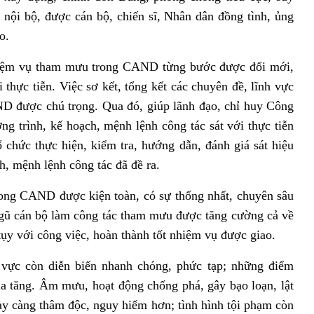
g nội bộ, được cán bộ, chiến sĩ, Nhân dân đồng tình, ủng
o.
nhiệm vụ tham mưu trong CAND từng bước được đổi mới,
thực tiễn. Việc sơ kết, tổng kết các chuyên đề, lĩnh vực
ND được chú trọng. Qua đó, giúp lãnh đạo, chỉ huy Công
ng trình, kế hoạch, mệnh lệnh công tác sát với thực tiễn
 chức thực hiện, kiểm tra, hướng dẫn, đánh giá sát hiệu
h, mệnh lệnh công tác đã đề ra.
ong CAND được kiện toàn, có sự thống nhất, chuyên sâu
gũ cán bộ làm công tác tham mưu được tăng cường cả về
 tụy với công việc, hoàn thành tốt nhiệm vụ được giao.
u vực còn diễn biến nhanh chóng, phức tạp; những điểm
ia tăng. Âm mưu, hoạt động chống phá, gây bạo loạn, lật
gày càng thâm độc, nguy hiểm hơn; tình hình tội phạm còn