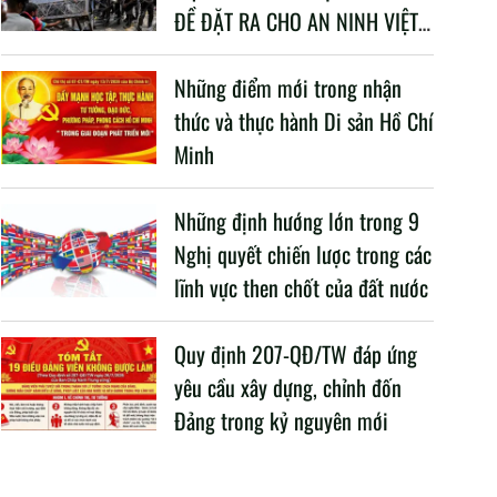
ĐỀ ĐẶT RA CHO AN NINH VIỆT
NAM TRONG BỐI CẢNH HIỆN
NAY
Những điểm mới trong nhận
thức và thực hành Di sản Hồ Chí
Minh
Những định hướng lớn trong 9
Nghị quyết chiến lược trong các
lĩnh vực then chốt của đất nước
Quy định 207-QĐ/TW đáp ứng
yêu cầu xây dựng, chỉnh đốn
Đảng trong kỷ nguyên mới