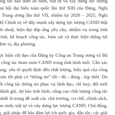
ng tác bảo đảm an ninh, trật tự và xây dựng lực lượng
i hội đại biểu toàn quốc lần thứ XIII của Đảng, Nghị
n Trung ương lần thứ VII, nhiệm kỳ 2020 – 2025, Nghị
ộ Chính trị về đẩy mạnh xây dựng lực lượng CAND thật
nh nhuệ, hiện đại đáp ứng yêu cầu, nhiệm vụ trong tình
ình, kế hoạch công tác, bám sát và thực hiện thắng lợi
 đơn vị, địa phương.
i thực hiện chỉ đạo của Đảng ủy Công an Trung ương và Bộ
ả công tác tham mưu CAND trong tình hình mới. Cần xác
rọng, yếu tố quyết định đến chất lượng, hiệu quả của công
tốt phải có “thông tin” tốt - đủ - đúng - kịp thời. Do
ốt công tác thông tin phục vụ lãnh đạo, chỉ huy; đổi mới
 đánh giá, dự báo tình hình; nâng cao chất lượng công tác
hất là trong đề xuất các chủ trương, cơ chế, chính sách,
 an ninh, trật tự và xây dựng lực lượng CAND. Chủ động,
 giải pháp để bảo đảm lợi ích quốc gia, dân tộc; các giải