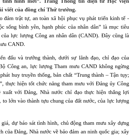
 tình hình mới”. Trang Thông tin điện tử Học viện
ài viết của đồng chí Thứ trưởng.
đảm trật tự, an toàn xã hội phục vụ phát triển kinh tế -
uộc sống bình yên, hạnh phúc của nhân dân” là mục tiêu
ng của lực lượng Công an nhân dân (CAND). Đây cũng là
m mưu CAND.
n đấu và trưởng thành, dưới sự lãnh đạo, chỉ đạo của
o Bộ Công an, lực lượng Tham mưu CAND không ngừng
phát huy truyền thống, bản chất “Trung thành – Tận tụy;
g”, thực hiện tốt chức năng tham mưu với Đảng ủy Công
 xuất với Đảng, Nhà nước chỉ đạo thực hiện thắng lợi
 to lớn vào thành tựu chung của đất nước, của lực lượng
iá, dự báo sát tình hình, chủ động tham mưu xây dựng
ch của Đảng, Nhà nước về bảo đảm an ninh quốc gia; xây