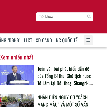
ỐNG "DBHB"
LLCT - XD CAND
NC QUỐC TẾ
Xem nhiều nhất
Toàn văn bài phát biểu dẫn đề
của Tổng Bí thư, Chủ tịch nước
Tô Lâm tại Đối thoại Shangri-La
lần thứ 23
NHẬN DIỆN NGUY CƠ “CÁCH
MẠNG MÀU” VÀ MỘT SỐ VẤN