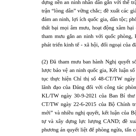
dựng nền an ninh nhân dân gắn với thế tr
trận “lòng dân” vững chắc; đề xuất các gi
đảm an ninh, lợi ích quốc gia, dân tộc; p
thất bại mọi âm mưu, hoạt động xâm hại đ
tham mưu gắn an ninh với quốc phòng, k
phát triển kinh tế - xã hội, đối ngoại của đ
(2) Đã tham mưu ban hành Nghị quyết s
lược bảo vệ an ninh quốc gia, Kết luận s
tục thực hiện Chỉ thị số 48-CT/TW ngày
lãnh đạo của Đảng đối với công tác phòn
KL/TW ngày 30-9-2021 của Ban Bí thư T
CT/TW ngày 22-6-2015 của Bộ Chính trị 
mới” và nhiều nghị quyết, kết luận của Bộ
tự và xây dựng lực lượng CAND; đề xuất
phương án quyết liệt để phòng ngừa, tấn c