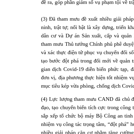
đề ra, góp phần giảm số vụ phạm tội về trậ
(3) Đã tham mưu đề xuất nhiều giải pháp 
ninh, trật tự; nổi bật là xây dựng, triển
dân cư và Dự án Sản xuất, cấp và quản
tham mưu Thủ tướng Chính phủ phê duyệt 
và xác thực điện tử phục vụ chuyển đổi s
tạo bước đột phá trong đổi mới về quản tr
gian dịch Covid-19 diễn biến phức tạp,
đơn vị, địa phương thực hiện tốt nhiệm vụ
mục tiêu kép vừa phòng, chống dịch Covid-1
(4) Lực lượng tham mưu CAND đã chủ độn
đạo, tạo chuyển biến tích cực trong côn
sắp xếp tổ chức bộ máy Bộ Công an tinh 
nhiệm vụ công tác trọng tâm, “đột phá” h
nhiều giải pháp căn cơ nhằm tăng cường