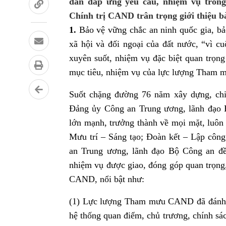
dân đáp ứng yêu cầu, nhiệm vụ trong
Chính trị CAND trân trọng giới thiệu b
1.
Bảo vệ vững chắc an ninh quốc gia, bảo 
xã hội và đối ngoại của đất nước, “vì c
xuyên suốt, nhiệm vụ đặc biệt quan trọ
mục tiêu, nhiệm vụ của lực lượng Tha
Suốt chặng đường 76 năm xây dựng, chiế
Đảng ủy Công an Trung ương, lãnh đạ
lớn mạnh, trưởng thành về mọi mặt, luôn 
Mưu trí – Sáng tạo; Đoàn kết – Lập côn
an Trung ương, lãnh đạo Bộ Công an đề
nhiệm vụ được giao, đóng góp quan trọng,
CAND, nổi bật như:
(1) Lực lượng Tham mưu CAND đã đánh g
hệ thống quan điểm, chủ trương, chính sá