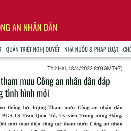
G
QUÁN TRIỆT NGHỊ QUYẾT
NHÀ NƯỚC & PHÁP LUẬT
CH
Thứ Hai, 18/4/2022 8:0'(GMT+7)
c tham mưu Công an nhân dân đáp
g tình hình mới
yền thống lực lượng Tham mưu Công an nhân dân
ng, PGS.TS Trần Quốc Tỏ, Ủy viên Trung ương Đảng,
“Đổi mới toàn diện công tác tham mưu Công an nhân