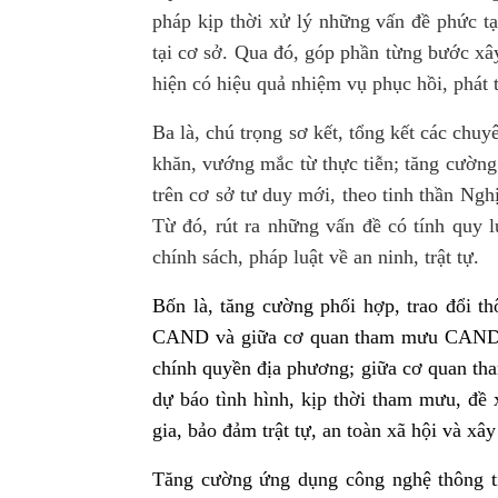
pháp kịp thời xử lý những vấn đề phức tạ
tại cơ sở. Qua đó, góp phần từng bước xây
hiện có hiệu quả nhiệm vụ phục hồi, phát tr
Ba là, chú trọng sơ kết, tổng kết các chu
khăn, vướng mắc từ thực tiễn; tăng cường
trên cơ sở tư duy mới, theo tinh thần Ngh
Từ đó, rút ra những vấn đề có tính quy l
chính sách, pháp luật về an ninh, trật tự.
Bốn là, tăng cường phối hợp, trao đổi t
CAND và giữa cơ quan tham mưu CAND vớ
chính quyền địa phương; giữa cơ quan th
dự báo tình hình, kịp thời tham mưu, đề 
gia, bảo đảm trật tự, an toàn xã hội và 
Tăng cường ứng dụng công nghệ thông tin