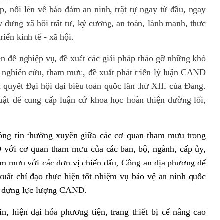
p, nổi lên về bảo đảm an ninh, trật tự ngay từ đầu, ngay
 dựng xã hội trật tự, kỷ cương, an toàn, lành mạnh, thực
iển kinh tế - xã hội.
yên đề nghiệp vụ, đề xuất các giải pháp tháo gỡ những khó
 nghiên cứu, tham mưu, đề xuất phát triển lý luận CAND
ị quyết Đại hội đại biểu toàn quốc lần thứ XIII của Đảng.
uật để cung cấp luận cứ khoa học hoàn thiện đường lối,
hông tin thường xuyên giữa các cơ quan tham mưu trong
i cơ quan tham mưu của các ban, bộ, ngành, cấp ủy,
am mưu với các đơn vị chiến đấu, Công an địa phương để
xuất chỉ đạo thực hiện tốt nhiệm vụ bảo vệ an ninh quốc
xây dựng lực lượng CAND.
, hiện đại hóa phương tiện, trang thiết bị để nâng cao