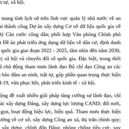
t tự, xã hội.
mang tính lịch sử trên lĩnh vực quản lý nhà nước về an
 khai thành công Dự án xây dựng Cơ sở dữ liệu quốc gia về
 lý Căn cước công dân; phối hợp Văn phòng Chính phủ
Đề án phát triển ứng dụng dữ liệu về dân cư, định danh
ố quốc gia giai đoạn 2022 - 2025, tầm nhìn đến năm 2030,
ị xã hội và chuyển đổi số quốc gia. Đặc biệt, trong thời
 đã chủ động tham mưu lãnh đạo Bộ chỉ đạo Công an các
 bảo đảm an ninh, trật tự, góp phần quan trọng thực hiện
9, vừa phục hồi, phát triển kinh tế - xã hội.
g đề xuất nhiều giải pháp tăng cường sự lãnh đạo, chỉ
g tác xây dựng Đảng, xây dựng lực lượng CAND; đổi mới,
gọn, hoạt động hiệu lực, hiệu quả. Tham mưu thực hiện
ướng về cơ sở, xây dựng Công an xã, thị trấn chính quy;
 xây dựng, chỉnh đốn Đảng, phòng chống tiêu cực, suy