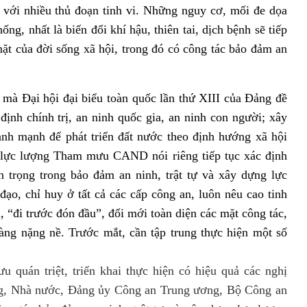
 với nhiều thủ đoạn tinh vi. Những nguy cơ, mối đe dọa
ống, nhất là biến đổi khí hậu, thiên tai, dịch bệnh sẽ tiếp
t của đời sống xã hội, trong đó có công tác bảo đảm an
u mà Đại hội đại biểu toàn quốc lần thứ XIII của Đảng đề
ịnh chính trị, an ninh quốc gia, an ninh con người; xây
lành mạnh để phát triển đất nước theo định hướng xã hội
 lực lượng Tham mưu CAND nói riêng tiếp tục xác định
n trọng trong bảo đảm an ninh, trật tự và xây dựng lực
ạo, chỉ huy ở tất cả các cấp công an, luôn nêu cao tinh
, “đi trước đón đầu”, đổi mới toàn diện các mặt công tác,
àng nặng nề. Trước mắt, cần tập trung thực hiện một số
 quán triệt, triển khai thực hiện có hiệu quả các nghị
Đảng, Nhà nước, Đảng ủy Công an Trung ương, Bộ Công an