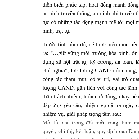
diễn biến phức tạp, hoạt động manh động
an ninh truyền thống, an ninh phi truyền th
tục có những tác động mạnh mẽ tới mọi mặ
ninh, trật tự.
Trước tình hình đó, để thực hiện mục tiê
ra: “…giữ vững môi trường hòa bình, ổn đ
dựng xã hội trật tự, kỷ cương, an toàn, 
chủ nghĩa”, lực lượng CAND nói chung,
công tác tham mưu có vị trí, vai trò qua
lượng CAND, gắn liền với công tác lãnh đ
thần trách nhiệm, luôn chủ động, nhạy bén
đáp ứng yêu cầu, nhiệm vụ đặt ra ngày c
nhiệm vụ, giải pháp trọng tâm sau:
Một là, chú trọng đổi mới trong tham mưu
quyết, chỉ thị, kết luận, quy định của 