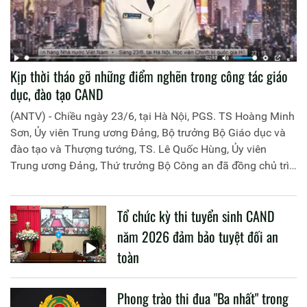
Kịp thời tháo gỡ những điểm nghẽn trong công tác giáo
dục, đào tạo CAND
(ANTV) - Chiều ngày 23/6, tại Hà Nội, PGS. TS Hoàng Minh
Sơn, Ủy viên Trung ương Đảng, Bộ trưởng Bộ Giáo dục và
đào tạo và Thượng tướng, TS. Lê Quốc Hùng, Ủy viên
Trung ương Đảng, Thứ trưởng Bộ Công an đã đồng chủ trì
buổi làm việc với các đơn vị của 2 Bộ về một số nội dung
liên quan đến công tác giáo dục và đào tạo của lực lượng
Tổ chức kỳ thi tuyển sinh CAND
CAND.
năm 2026 đảm bảo tuyệt đối an
toàn
Phong trào thi đua "Ba nhất" trong