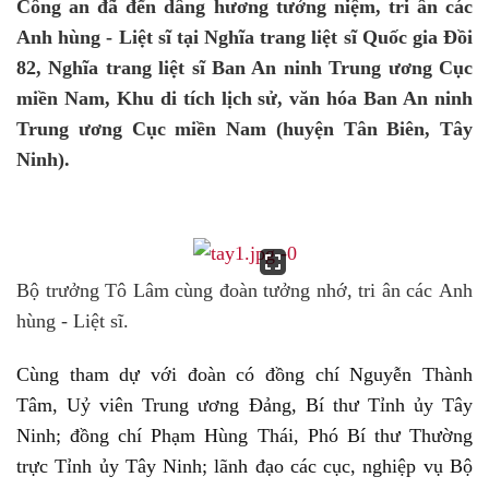
Công an đã đến dâng hương tưởng niệm, tri ân các
Anh hùng - Liệt sĩ tại Nghĩa trang liệt sĩ Quốc gia Đồi
82, Nghĩa trang liệt sĩ Ban An ninh Trung ương Cục
miền Nam, Khu di tích lịch sử, văn hóa Ban An ninh
Trung ương Cục miền Nam (huyện Tân Biên, Tây
Ninh).
Bộ trưởng Tô Lâm cùng đoàn tưởng nhớ, tri ân các Anh
hùng - Liệt sĩ.
Cùng tham dự với đoàn có đồng chí Nguyễn Thành
Tâm, Uỷ viên Trung ương Đảng, Bí thư Tỉnh ủy Tây
Ninh; đồng chí Phạm Hùng Thái, Phó Bí thư Thường
trực Tỉnh ủy Tây Ninh; lãnh đạo các cục, nghiệp vụ Bộ