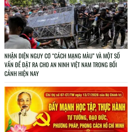
NHẬN DIỆN NGUY CƠ “CÁCH MẠNG MÀU” VÀ MỘT SỐ
VẤN ĐỀ ĐẶT RA CHO AN NINH VIỆT NAM TRONG BỐI
CẢNH HIỆN NAY