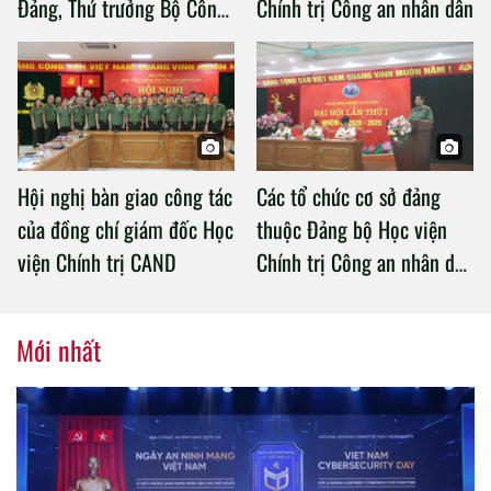
Đảng, Thứ trưởng Bộ Công
Chính trị Công an nhân dân
an làm việc với Học viện
Chính trị Công an nhân dân
Hội nghị bàn giao công tác
Các tổ chức cơ sở đảng
của đồng chí giám đốc Học
thuộc Đảng bộ Học viện
viện Chính trị CAND
Chính trị Công an nhân dân
tổ chức thành công Đại hội
nhiệm kỳ 2020 – 2025
Mới nhất