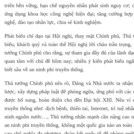
triển bền vững, hạn chế nguyên nhân phát sinh nguy cơ; 
ứng dụng khoa học công nghệ hiện đại; tăng cường hợp t
nghệ, đào tạo nhân lực, chia sẻ kinh nghiệm.
Phát biểu chỉ đạo tại Hội nghị, thay mặt Chính phủ, Thủ
biểu, khách quý và toàn thể Hội nghị lời chào trân trọng,
tướng Chính phủ cho rằng, sự tham gia đầy đủ của lãnh đạ
quan tâm với chủ đề hôm nay; nhiều ý kiến phát biểu ngắ
biết sâu về an ninh phi truyền thống.
Thủ tướng Chính phủ nêu rõ, Đảng và Nhà nước ta nhận 
lược, xây dựng pháp luật để phòng ngừa, ứng phó với các đ
được bổ sung, hoàn thiện cho đến Đại hội XIII. Nêu ví 
truyền thống như: dịch bệnh, thiên tai, Internet, trí tuệ n
ninh nguồn nước…, Thủ tướng nhấn mạnh cần nâng cao nhận
an ninh phi truyền thống, không một quốc gia nào an toàn 
cao chủ nghĩa đa phương, đoàn kết quốc tế để phòng ngừ