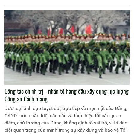
Việt Nam (19/8/1945 – 19/8/2020), 15 năm Ngày hội toàn
dân bảo vệ an ninh Tổ quốc (19/8/2005 – 19/8/2020) và
đón nhận Huân chương Quân công hạng Nhất.
Công tác chính trị - nhân tố hàng đầu xây dựng lực lượng
Công an Cách mạng
Dưới sự lãnh đạo tuyệt đối, trực tiếp về mọi mặt của Đảng,
CAND luôn quán triệt sâu sắc và thực hiện tốt các quan
điểm, chủ trương của Đảng, khẳng định rõ vai trò, vị trí đặc
biệt quan trọng của mình trong sự xây dựng và bảo vệ Tổ