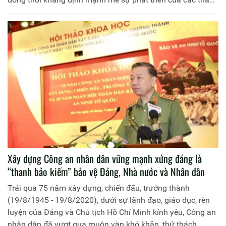
viên, bao gồm cả Việt Nam, gắn bó mật thiết với thịnh
vượng chung của cả Hiệp hội.
Xây dựng Công an nhân dân vững mạnh xứng đáng là
“thanh bảo kiếm” bảo vệ Đảng, Nhà nước và Nhân dân
Trải qua 75 năm xây dựng, chiến đấu, trưởng thành
(19/8/1945 - 19/8/2020), dưới sự lãnh đạo, giáo dục, rèn
luyện của Đảng và Chủ tịch Hồ Chí Minh kính yêu, Công an
nhân dân đã vượt qua muôn vàn khó khăn, thử thách,