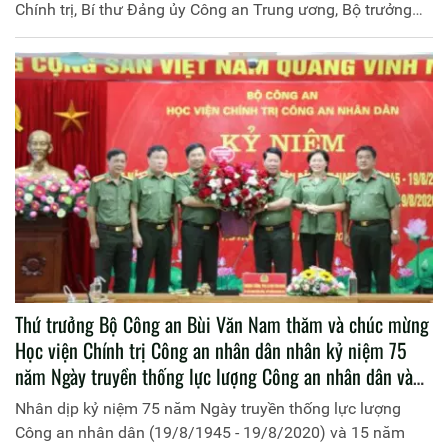
Chính trị, Bí thư Đảng ủy Công an Trung ương, Bộ trưởng
Bộ Công an làm Trưởng đoàn đã đến viếng và tưởng niệm
đồng chí Lê Khả Phiêu, nguyên Tổng Bí thư Ban Chấp hành
Trung ương Đảng Cộng sản Việt Nam.
Thứ trưởng Bộ Công an Bùi Văn Nam thăm và chúc mừng
Học viện Chính trị Công an nhân dân nhân kỷ niệm 75
năm Ngày truyền thống lực lượng Công an nhân dân và
15 năm Ngày hội toàn dân bảo vệ an ninh Tổ quốc
Nhân dịp kỷ niệm 75 năm Ngày truyền thống lực lượng
Công an nhân dân (19/8/1945 - 19/8/2020) và 15 năm