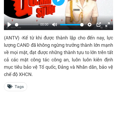
Play
00:00
Play
Mute
Settings
PIP
Enter
(ANTV) -Kể từ khi được thành lập cho đến nay, lực
fulls
lượng CAND đã không ngừng trưởng thành lớn mạnh
về mọi mặt, đạt được những thành tựu to lớn trên tất
cả các mặt công tác công an, luôn luôn kiên định
mục tiêu bảo vệ Tổ quốc, Đảng và Nhân dân, bảo vệ
chế độ XHCN.
Tags