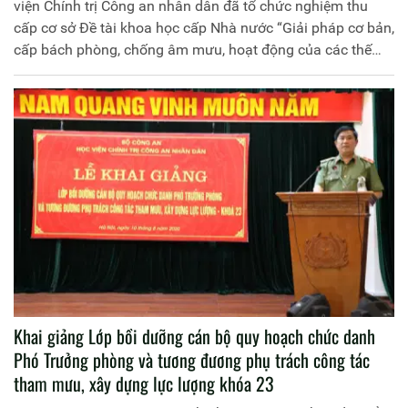
viện Chính trị Công an nhân dân đã tổ chức nghiệm thu
cấp cơ sở Đề tài khoa học cấp Nhà nước “Giải pháp cơ bản,
cấp bách phòng, chống âm mưu, hoạt động của các thế
lực thù địch đối với vùng dân tộc thiểu số và miền núi nước
ta hiện nay”, mã số CTDT.48.18/16-20 do Học viện Chính
trị Công an nhân dân chủ trì và đồng chí Thiếu tướng, PGS.
TS Trần Xuân Dung, nguyên Phó Giám đốc Học viện Chính
trị Công an nhân dân làm Chủ nhiệm. Đồng chí Trung
tướng, PGS.TS Trần Vi Dân, Giám đốc Học viện Chính trị
Công an nhân dân làm Chủ tịch Hội đồng.
Khai giảng Lớp bồi dưỡng cán bộ quy hoạch chức danh
Phó Trưởng phòng và tương đương phụ trách công tác
tham mưu, xây dựng lực lượng khóa 23