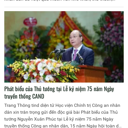
không ngừng lớn mạnh, lập nhiều chiến công, thành tích
xuất sắc, góp phần cùng toàn Đảng, toàn dân làm nên
thắng lợi vẻ vang trong sự nghiệp giải phóng dân tộc, xây
dựng và bảo vệ Tổ quốc, xứng đáng là “thanh bảo kiếm”,
“lá chắn thép” bảo vệ Đảng, Nhà nước và Nhân dân.
Phát biểu của Thủ tướng tại Lễ kỷ niệm 75 năm Ngày
truyền thống CAND
Trang Thông tind diện tử Học viện Chính trị Công an nhân
dân xin trân trọng gửi đến độc giả bài Phát biểu của Thủ
tướng Nguyễn Xuân Phúc tại Lễ kỷ niệm 75 năm Ngày
truyền thống Công an nhân dân, 15 năm Ngày hội toàn dân