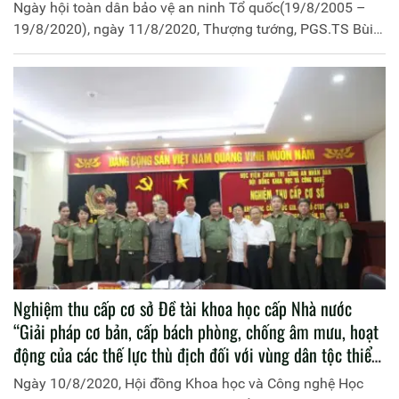
Ngày hội toàn dân bảo vệ an ninh Tổ quốc(19/8/2005 –
19/8/2020), ngày 11/8/2020, Thượng tướng, PGS.TS Bùi
Văn Nam, Ủy viên Trung ương Đảng, Thứ trưởng Bộ Công
an đã đến thăm và chúc mừng Học viện Chính trị Công an
nhân dân.
Nghiệm thu cấp cơ sở Đề tài khoa học cấp Nhà nước
“Giải pháp cơ bản, cấp bách phòng, chống âm mưu, hoạt
động của các thế lực thù địch đối với vùng dân tộc thiểu
số và miền núi nước ta hiện nay”
Ngày 10/8/2020, Hội đồng Khoa học và Công nghệ Học