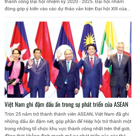
thành công Đại hội nhiệm kỳ 2020 - 2025. Đại hội nhằm
đóng góp ý kiến vào các dự thảo văn kiện Đại hội XIII của
Đảng, văn kiện của Đảng bộ Học viện Chính trị Công an
nhân dân tại Đại hội đại biểu Đảng bộ Học viện Chính trị
Công an nhân dân lần thứ II, nhiệm kỳ 2020 - 2025; Dự
thảo báo cáo chính trị của Chi bộ, xây dựng nghị quyết
lãnh đạo thực hiện nhiệm vụ; bầu ra cấp ủy nhiệm kỳ 2020
- 2025 và bầu đại biểu dự Đại hội Đảng bộ Học viện lần thứ
II, nhiệm kỳ 2020 - 2025.
Việt Nam ghi đậm dấu ấn trong sự phát triển của ASEAN
Tròn 25 năm trở thành thành viên ASEAN, Việt Nam đã ghi
những dấu ấn đậm nét, góp phần để Hiệp hội trở thành một
trong những tổ chức khu vực thành công nhất trên thế giới,
đồng thời khẳng định mạnh mẽ sự phát triển của các thành