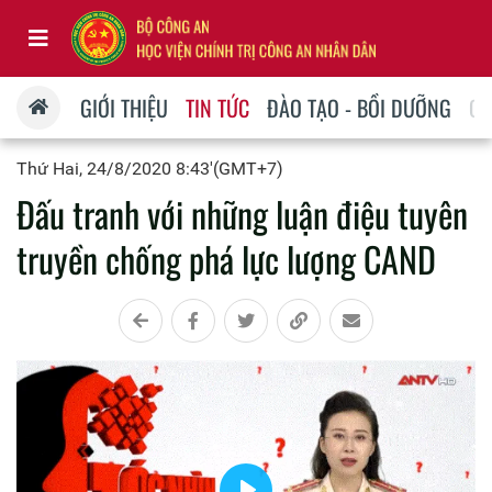
GIỚI THIỆU
TIN TỨC
ĐÀO TẠO - BỒI DƯỠNG
QU
Thứ Hai, 24/8/2020 8:43'(GMT+7)
Đấu tranh với những luận điệu tuyên
truyền chống phá lực lượng CAND