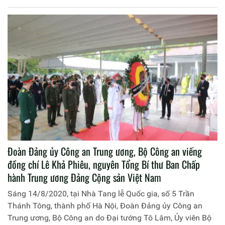
quốc; luôn thể hiện bản chất cách mạng, bản lĩnh chính trị,
mưu trí, dũng cảm, lập nhiều chiến công, thành tích to lớn,
tạo nên truyền thống anh hùng vẻ vang, xứng đáng là lực
lượng chính trị, lực lượng chiến đấu trung thành, tuyệt đối
tin cậy của Đảng, Nhà nước và Nhân dân.
Đoàn Đảng ủy Công an Trung ương, Bộ Công an viếng
đồng chí Lê Khả Phiêu, nguyên Tổng Bí thư Ban Chấp
hành Trung ương Đảng Cộng sản Việt Nam
Sáng 14/8/2020, tại Nhà Tang lễ Quốc gia, số 5 Trần
Thánh Tông, thành phố Hà Nội, Đoàn Đảng ủy Công an
Trung ương, Bộ Công an do Đại tướng Tô Lâm, Ủy viên Bộ