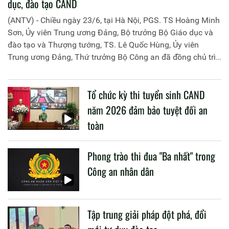
dục, đào tạo CAND
(ANTV) - Chiều ngày 23/6, tại Hà Nội, PGS. TS Hoàng Minh
Sơn, Ủy viên Trung ương Đảng, Bộ trưởng Bộ Giáo dục và
đào tạo và Thượng tướng, TS. Lê Quốc Hùng, Ủy viên
Trung ương Đảng, Thứ trưởng Bộ Công an đã đồng chủ trì
buổi làm việc với các đơn vị của 2 Bộ về một số nội dung
liên quan đến công tác giáo dục và đào tạo của lực lượng
Tổ chức kỳ thi tuyển sinh CAND
CAND.
năm 2026 đảm bảo tuyệt đối an
toàn
Phong trào thi đua "Ba nhất" trong
Công an nhân dân
Tập trung giải pháp đột phá, đổi