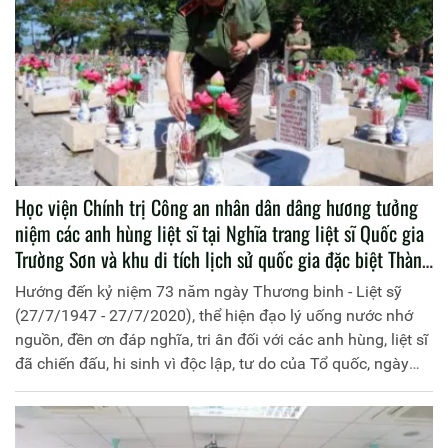
Học viện Chính trị Công an nhân dân dâng hương tưởng
niệm các anh hùng liệt sĩ tại Nghĩa trang liệt sĩ Quốc gia
Trường Sơn và khu di tích lịch sử quốc gia đặc biệt Thành
cổ Quảng Trị
Hướng đến kỷ niệm 73 năm ngày Thương binh - Liệt sỹ
(27/7/1947 - 27/7/2020), thể hiện đạo lý uống nước nhớ
nguồn, đền ơn đáp nghĩa, tri ân đối với các anh hùng, liệt sĩ
đã chiến đấu, hi sinh vì độc lập, tư do của Tổ quốc, ngày
23/7/2020, Đoàn cán bộ chủ chốt, tiêu biểu của Học viện
Chính trị Công an nhân dân do Trung tướng, PGS. TS Trần
Vi Dân, Bí thư Đảng ủy, Giám đốc Học viện làm Trưởng