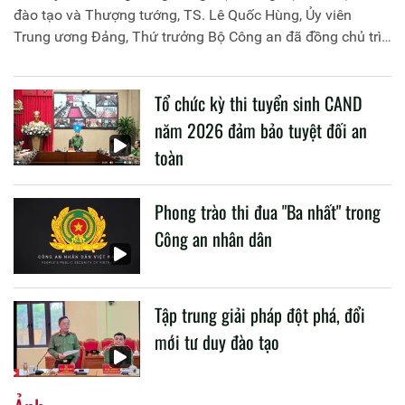
đào tạo và Thượng tướng, TS. Lê Quốc Hùng, Ủy viên
Trung ương Đảng, Thứ trưởng Bộ Công an đã đồng chủ trì
buổi làm việc với các đơn vị của 2 Bộ về một số nội dung
liên quan đến công tác giáo dục và đào tạo của lực lượng
Tổ chức kỳ thi tuyển sinh CAND
CAND.
năm 2026 đảm bảo tuyệt đối an
toàn
Phong trào thi đua "Ba nhất" trong
Công an nhân dân
Tập trung giải pháp đột phá, đổi
mới tư duy đào tạo