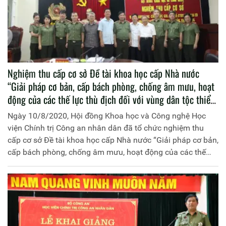
Nghiệm thu cấp cơ sở Đề tài khoa học cấp Nhà nước
“Giải pháp cơ bản, cấp bách phòng, chống âm mưu, hoạt
động của các thế lực thù địch đối với vùng dân tộc thiểu
số và miền núi nước ta hiện nay”
Ngày 10/8/2020, Hội đồng Khoa học và Công nghệ Học
viện Chính trị Công an nhân dân đã tổ chức nghiệm thu
cấp cơ sở Đề tài khoa học cấp Nhà nước “Giải pháp cơ bản,
cấp bách phòng, chống âm mưu, hoạt động của các thế
lực thù địch đối với vùng dân tộc thiểu số và miền núi nước
ta hiện nay”, mã số CTDT.48.18/16-20 do Học viện Chính
trị Công an nhân dân chủ trì và đồng chí Thiếu tướng, PGS.
TS Trần Xuân Dung, nguyên Phó Giám đốc Học viện Chính
trị Công an nhân dân làm Chủ nhiệm. Đồng chí Trung
tướng, PGS.TS Trần Vi Dân, Giám đốc Học viện Chính trị