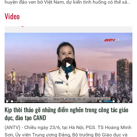
huyện đảo ven bờ Việt Nam, dự kiến tình huống có thể xảy
ra và phương án ứng phó”. Tham dự hội thảo có Phó chủ
Video
tịch UBND thành phố Nguyễn Đình Chuyến. Trung tướng
PGS.TS Trần Vi Dân, Giám đốc Học viện chính trị - CAND và
Thiếu tướng, TS. Vũ Thanh Chương, Giám đốc CATP Hải
Phòng đồng chủ trì hội thảo.
Kịp thời tháo gỡ những điểm nghẽn trong công tác giáo
dục, đào tạo CAND
(ANTV) - Chiều ngày 23/6, tại Hà Nội, PGS. TS Hoàng Minh
Sơn, Ủy viên Trung ương Đảng, Bộ trưởng Bộ Giáo dục và