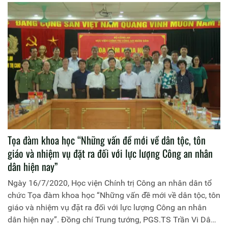
Công an nhân dân chủ trì Hội thảo.
Tọa đàm khoa học “Những vấn đề mới về dân tộc, tôn
giáo và nhiệm vụ đặt ra đối với lực lượng Công an nhân
dân hiện nay”
Ngày 16/7/2020, Học viện Chính trị Công an nhân dân tổ
chức Tọa đàm khoa học “Những vấn đề mới về dân tộc, tôn
giáo và nhiệm vụ đặt ra đối với lực lượng Công an nhân
dân hiện nay”. Đồng chí Trung tướng, PGS.TS Trần Vi Dân,