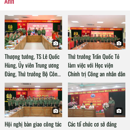
Ảnh
Thượng tướng, TS Lê Quốc
Thứ trưởng Trần Quốc Tỏ
Hùng, Ủy viên Trung ương
làm việc với Học viện
Đảng, Thứ trưởng Bộ Công
Chính trị Công an nhân dân
an làm việc với Học viện
Chính trị Công an nhân dân
Hội nghị bàn giao công tác
Các tổ chức cơ sở đảng