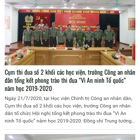
đoàn đã tổ chức lễ dâng hương tưởng nhiệm tại Nghĩa
trang liệt sĩ Quốc gia Trường Sơn và khu di tích lịch sử
quốc gia đặc biệt Thành cổ Quảng Trị.
Cụm thi đua số 2 khối các học viện, trường Công an nhân
dân tổng kết phong trào thi đua “Vì An ninh Tổ quốc”
năm học 2019-2020
Ngày 21/7/2020, tại Học viện Chính trị Công an nhân dân,
Cụm thi đua số 2 khối các học viện, trường Công an nhân
dân tổ chức Hội nghị tổng kết phong trào thi đua “Vì An
ninh Tổ quốc” năm học 2019-2020. Đồng chí Trung tướng,
PGS.TS Trần Vi Dân, Giám đốc Học viện Chính trị Công an
nhân dân - đơn vị Cụm trưởng Cụm thi đua chủ trì Hội nghị.