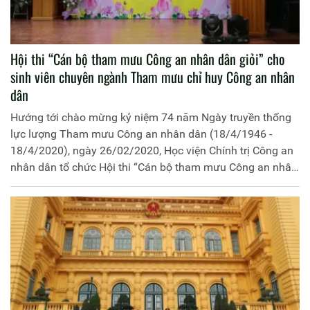
Hội thi “Cán bộ tham mưu Công an nhân dân giỏi” cho
sinh viên chuyên ngành Tham mưu chỉ huy Công an nhân
dân
Hướng tới chào mừng kỷ niệm 74 năm Ngày truyền thống
lực lượng Tham mưu Công an nhân dân (18/4/1946 -
18/4/2020), ngày 26/02/2020, Học viện Chính trị Công an
nhân dân tổ chức Hội thi “Cán bộ tham mưu Công an nhân
dân giỏi” cho sinh viên chuyên ngành Tham mưu chỉ huy
Công an nhân dân - khóa D3, D4. Đến dự Hội thi có đồng
chí Đại tá, PGS.TS Đinh Ngọc Hoa, Phó Bí thư Đảng ủy, Phó
Giám đốc Học viện; đồng chí Thiếu tướng Dương Như
Hồng, Phó Giám đốc Học viện