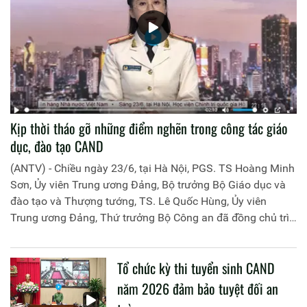
Kịp thời tháo gỡ những điểm nghẽn trong công tác giáo
dục, đào tạo CAND
(ANTV) - Chiều ngày 23/6, tại Hà Nội, PGS. TS Hoàng Minh
Sơn, Ủy viên Trung ương Đảng, Bộ trưởng Bộ Giáo dục và
đào tạo và Thượng tướng, TS. Lê Quốc Hùng, Ủy viên
Trung ương Đảng, Thứ trưởng Bộ Công an đã đồng chủ trì
buổi làm việc với các đơn vị của 2 Bộ về một số nội dung
liên quan đến công tác giáo dục và đào tạo của lực lượng
Tổ chức kỳ thi tuyển sinh CAND
CAND.
năm 2026 đảm bảo tuyệt đối an