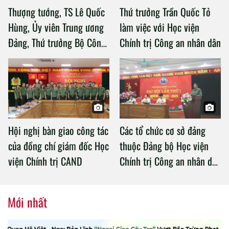
Thượng tướng, TS Lê Quốc
Thứ trưởng Trần Quốc Tỏ
Hùng, Ủy viên Trung ương
làm việc với Học viện
Đảng, Thứ trưởng Bộ Công
Chính trị Công an nhân dân
an làm việc với Học viện
Chính trị Công an nhân dân
Hội nghị bàn giao công tác
Các tổ chức cơ sở đảng
của đồng chí giám đốc Học
thuộc Đảng bộ Học viện
viện Chính trị CAND
Chính trị Công an nhân dân
tổ chức thành công Đại hội
nhiệm kỳ 2020 – 2025
Mới nhất