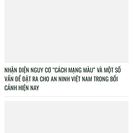
NHẬN DIỆN NGUY CƠ “CÁCH MẠNG MÀU” VÀ MỘT SỐ
VẤN ĐỀ ĐẶT RA CHO AN NINH VIỆT NAM TRONG BỐI
CẢNH HIỆN NAY