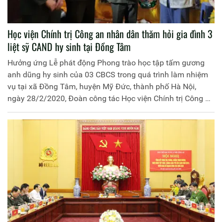
Học viện Chính trị Công an nhân dân thăm hỏi gia đình 3
liệt sỹ CAND hy sinh tại Đồng Tâm
Hưởng ứng Lễ phát động Phong trào học tập tấm gương
anh dũng hy sinh của 03 CBCS trong quá trình làm nhiệm
vụ tại xã Đồng Tâm, huyện Mỹ Đức, thành phố Hà Nội,
ngày 28/2/2020, Đoàn công tác Học viện Chính trị Công an
nhân dân do đồng chí Thiếu tướng Dương Như Hồng, Phó
Giám đốc Học viện cùng lãnh đạo các đơn vị chức năng, tổ
chức quần chúng đã đến thăm hỏi, chia buồn, động viên
gia đình của 03 liệt sỹ.