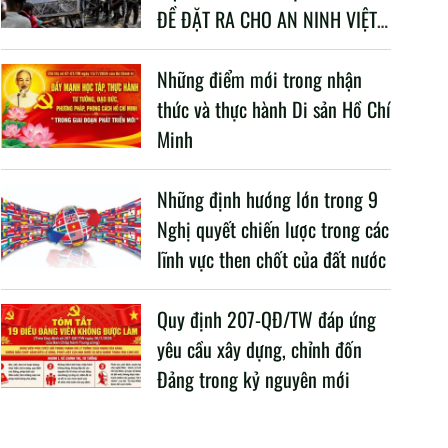
ĐỀ ĐẶT RA CHO AN NINH VIỆT
NAM TRONG BỐI CẢNH HIỆN
NAY
Những điểm mới trong nhận
thức và thực hành Di sản Hồ Chí
Minh
Những định hướng lớn trong 9
Nghị quyết chiến lược trong các
lĩnh vực then chốt của đất nước
Quy định 207-QĐ/TW đáp ứng
yêu cầu xây dựng, chỉnh đốn
Đảng trong kỷ nguyên mới