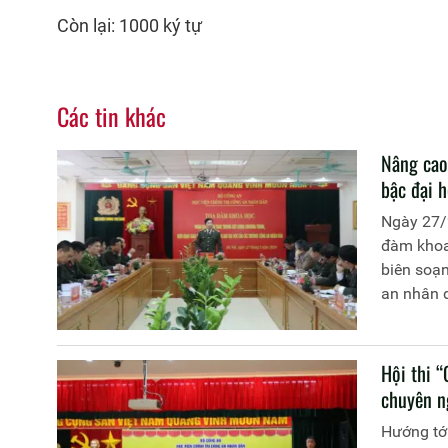
Còn lại: 1000 ký tự
Các tin khác
Nâng cao 
bậc đại 
Ngày 27/
đàm khoa 
biên soạn
an nhân 
Học viện 
Hội thi 
chuyên n
Hướng tớ