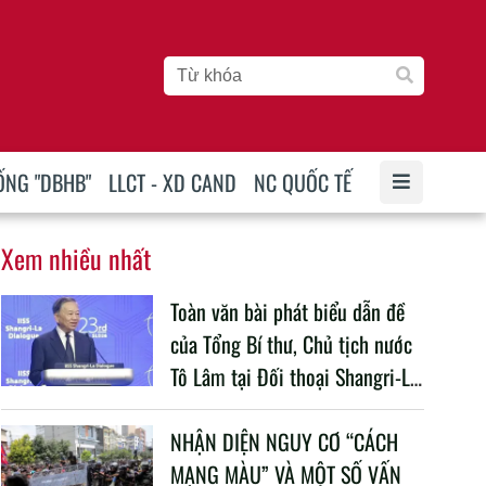
ỐNG "DBHB"
LLCT - XD CAND
NC QUỐC TẾ
Xem nhiều nhất
Toàn văn bài phát biểu dẫn đề
của Tổng Bí thư, Chủ tịch nước
Tô Lâm tại Đối thoại Shangri-La
lần thứ 23
NHẬN DIỆN NGUY CƠ “CÁCH
MẠNG MÀU” VÀ MỘT SỐ VẤN