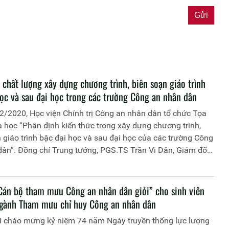
chất lượng xây dựng chương trình, biên soạn giáo trình
học và sau đại học trong các trường Công an nhân dân
2/2020, Học viện Chính trị Công an nhân dân tổ chức Tọa
học “Phân định kiến thức trong xây dựng chương trình,
 giáo trình bậc đại học và sau đại học của các trường Công
dân”. Đồng chí Trung tướng, PGS.TS Trần Vi Dân, Giám đốc
Chính trị Công an nhân dân chủ trì Tọa đàm
“Cán bộ tham mưu Công an nhân dân giỏi” cho sinh viên
gành Tham mưu chỉ huy Công an nhân dân
i chào mừng kỷ niệm 74 năm Ngày truyền thống lực lượng