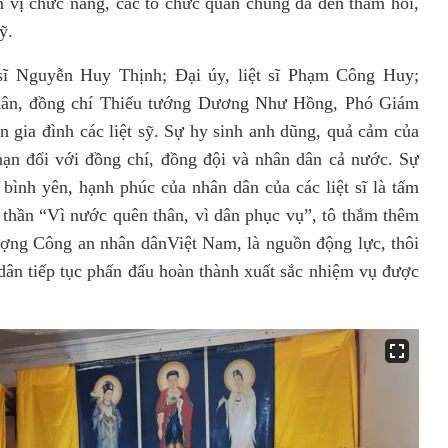
 vị chức năng, các tổ chức quần chúng đã đến thăm hỏi,
ỹ.
 sĩ Nguyễn Huy Thịnh; Đại úy, liệt sĩ Phạm Công Huy;
uân, đồng chí Thiếu tướng Dương Như Hồng, Phó Giám
n gia đình các liệt sỹ. Sự hy sinh anh dũng, quả cảm của
 hạn đối với đồng chí, đồng đội và nhân dân cả nước.
Sự
bình yên, hạnh phúc của nhân dân của các liệt sĩ là tấm
 thần “Vì nước quên thân, vì dân phục vụ”, tô thắm thêm
ượng Công an nhân dânViệt Nam, là nguồn động lực, thôi
 dân tiếp tục phấn đấu hoàn thành xuất sắc nhiệm vụ được