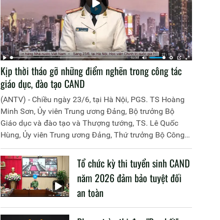
Kịp thời tháo gỡ những điểm nghẽn trong công tác
giáo dục, đào tạo CAND
(ANTV) - Chiều ngày 23/6, tại Hà Nội, PGS. TS Hoàng
Minh Sơn, Ủy viên Trung ương Đảng, Bộ trưởng Bộ
Giáo dục và đào tạo và Thượng tướng, TS. Lê Quốc
Hùng, Ủy viên Trung ương Đảng, Thứ trưởng Bộ Công
an đã đồng chủ trì buổi làm việc với các đơn vị của 2
Bộ về một số nội dung liên quan đến công tác giáo dục
Tổ chức kỳ thi tuyển sinh CAND
và đào tạo của lực lượng CAND.
năm 2026 đảm bảo tuyệt đối
an toàn