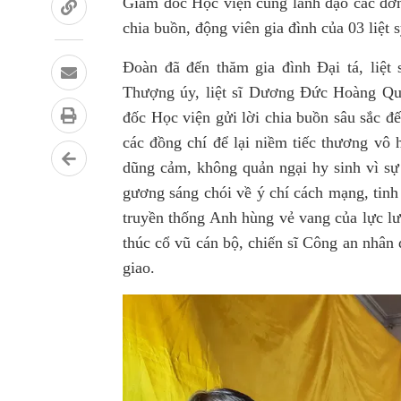
Giám đốc Học viện cùng lãnh đạo các đơn
chia buồn, động viên gia đình của 03 liệt s
Đoàn đã đến thăm gia đình Đại tá, liệt
Thượng úy, liệt sĩ Dương Đức Hoàng Q
đốc Học viện gửi lời chia buồn sâu sắc đế
các đồng chí để lại niềm tiếc thương vô
dũng cảm, không quản ngại hy sinh vì sự 
gương sáng chói về ý chí cách mạng, tinh
truyền thống Anh hùng vẻ vang của lực l
thúc cổ vũ cán bộ, chiến sĩ Công an nhân
giao.