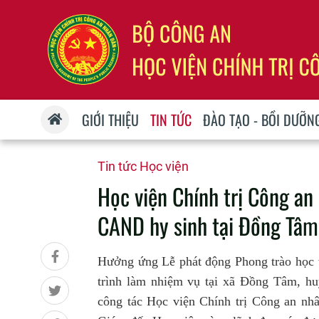
GIỚI THIỆU
TIN TỨC
ĐÀO TẠO - BỒI DƯỠN
Tin tức Học viện
Học viện Chính trị Công an 
CAND hy sinh tại Đồng Tâm
Hưởng ứng Lễ phát động Phong trào học 
trình làm nhiệm vụ tại xã Đồng Tâm, h
công tác Học viện Chính trị Công an n