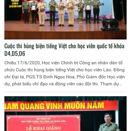
Cuộc thi hùng biện tiếng Việt cho học viên quốc tế khóa
D4,D5,D6
Chiều 17/6/2020, Học viện Chính trị Công an nhân dân tổ
chức Cuộc thi hùng biện tiếng Việt cho học viên Lào. Đồng
chí Đại tá, PGS.TS Đinh Ngọc Hoa, Phó Giám đốc Học viện
dự, phát biểu chỉ đạo và động viên các đội thi. Tham dự
còn có đại diện lãnh đạo các đơn vị chức năng; 03 đội thi là
học viên Lào khóa D4, D5, D6 cùng toàn thể học viên hệ
chính quy thuộc Học viện.