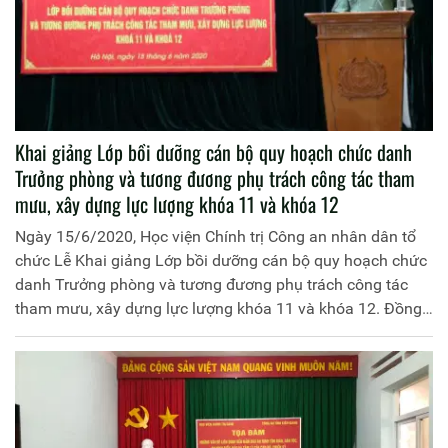
Khai giảng Lớp bồi dưỡng cán bộ quy hoạch chức danh
Trưởng phòng và tương đương phụ trách công tác tham
mưu, xây dựng lực lượng khóa 11 và khóa 12
Ngày 15/6/2020, Học viện Chính trị Công an nhân dân tổ
chức Lễ Khai giảng Lớp bồi dưỡng cán bộ quy hoạch chức
danh Trưởng phòng và tương đương phụ trách công tác
tham mưu, xây dựng lực lượng khóa 11 và khóa 12. Đồng
chí Trung tướng, PGS.TS Trần Vi Dân, Giám đốc Học viện
Chính trị Công an nhân dân chủ trì buổi Lễ. Tham dự Lễ
Khai giảng có các đồng chí: Đại tá Bùi Sơn Hiển, Phó Cục
trưởng Cục Đào tạo; đại diện lãnh đạo đơn vị chức năng
của Học viện và Cục Đào tạo cùng 145 học viên tham dự