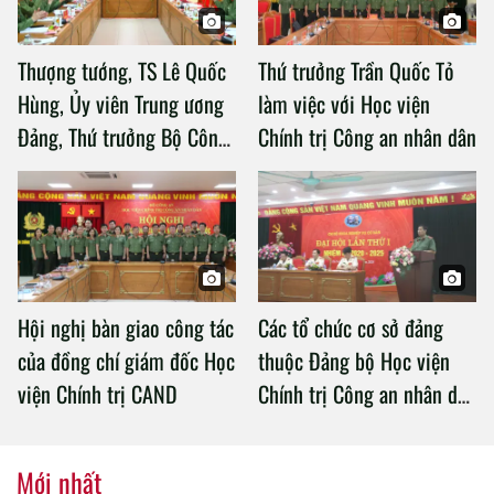
Thượng tướng, TS Lê Quốc
Thứ trưởng Trần Quốc Tỏ
Hùng, Ủy viên Trung ương
làm việc với Học viện
Đảng, Thứ trưởng Bộ Công
Chính trị Công an nhân dân
an làm việc với Học viện
Chính trị Công an nhân dân
Hội nghị bàn giao công tác
Các tổ chức cơ sở đảng
của đồng chí giám đốc Học
thuộc Đảng bộ Học viện
viện Chính trị CAND
Chính trị Công an nhân dân
tổ chức thành công Đại hội
nhiệm kỳ 2020 – 2025
Mới nhất