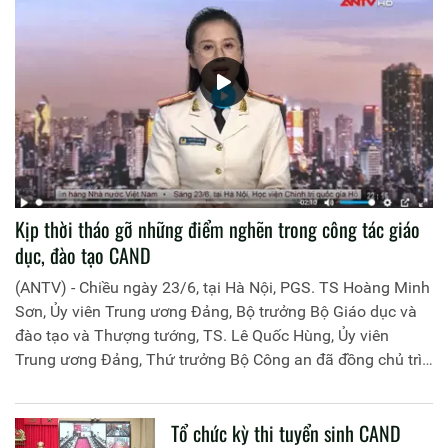
Kịp thời tháo gỡ những điểm nghẽn trong công tác giáo
dục, đào tạo CAND
(ANTV) - Chiều ngày 23/6, tại Hà Nội, PGS. TS Hoàng Minh
Sơn, Ủy viên Trung ương Đảng, Bộ trưởng Bộ Giáo dục và
đào tạo và Thượng tướng, TS. Lê Quốc Hùng, Ủy viên
Trung ương Đảng, Thứ trưởng Bộ Công an đã đồng chủ trì
buổi làm việc với các đơn vị của 2 Bộ về một số nội dung
liên quan đến công tác giáo dục và đào tạo của lực lượng
Tổ chức kỳ thi tuyển sinh CAND
CAND.