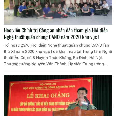
Học viện Chính trị Công an nhân dân tham gia Hội diễn
Nghệ thuật quần chúng CAND năm 2020 khu vực I
Tối ngày 23/6, Hội diễn Nghệ thuật quần chúng CAND lần
thứ XI năm 2020 khu vực I đã khai mạc tại Trung tâm Nghệ
thuật Âu Cơ, số 8 Huỳnh Thúc Kháng, Ba Đình, Hà Nội.
Thượng tướng Nguyễn Văn Thành, Ủy viên Trung ương
Đảng, Thứ trưởng Bộ Công an đến dự, động viên các nghệ
sĩ – chiến sĩ.