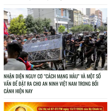
NHẬN DIỆN NGUY CƠ “CÁCH MẠNG MÀU” VÀ MỘT SỐ
VẤN ĐỀ ĐẶT RA CHO AN NINH VIỆT NAM TRONG BỐI
CẢNH HIỆN NAY