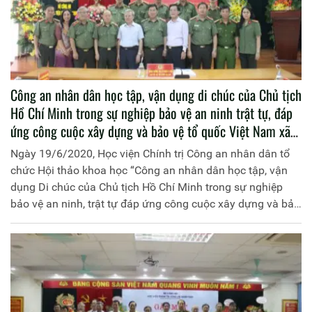
Công an nhân dân học tập, vận dụng di chúc của Chủ tịch
Hồ Chí Minh trong sự nghiệp bảo vệ an ninh trật tự, đáp
ứng công cuộc xây dựng và bảo vệ tổ quốc Việt Nam xã
hội chủ nghĩa
Ngày 19/6/2020, Học viện Chính trị Công an nhân dân tổ
chức Hội thảo khoa học “Công an nhân dân học tập, vận
dụng Di chúc của Chủ tịch Hồ Chí Minh trong sự nghiệp
bảo vệ an ninh, trật tự đáp ứng công cuộc xây dựng và bảo
vệ Tổ quốc Việt Nam xã hội chủ nghĩa”. Đồng chí Trung
tướng, PGS. TS Trần Vi Dân, Giám đốc Học viện Chính trị
Công an nhân dân chủ trì Hội thảo.