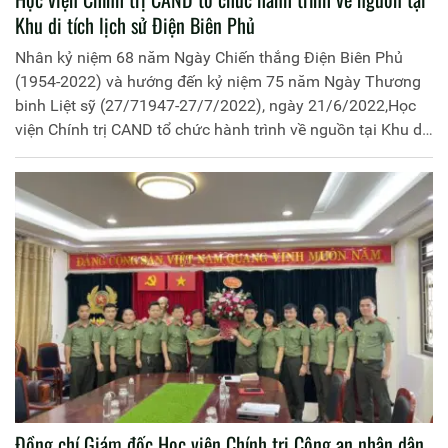
Khu di tích lịch sử Điện Biên Phủ
Nhân kỷ niệm 68 năm Ngày Chiến thắng Điện Biên Phủ
(1954-2022) và hướng đến kỷ niệm 75 năm Ngày Thương
binh Liệt sỹ (27/71947-27/7/2022), ngày 21/6/2022,Học
viện Chính trị CAND tổ chức hành trình về nguồn tại Khu di
tích lịch sử Điện Biên Phủ, đồng chí Thiếu tướng PGS, TS
Phan Xuân Tuy, Bí thư Đảng uỷ, Giám đốc Học viện làm
Trưởng đoàn. Tham gia đoàn có đại diện lãnh đạo một số
đơn vị, tổ chức quần chúng thuộc Học viện. Cùng đi với
đoàn có đại diện lãnh đạo, cán bộ Phòng PV01, PX03 Công
an tỉnh Điện Biên.
Đồng chí Giám đốc Học viện Chính trị Công an nhân dân