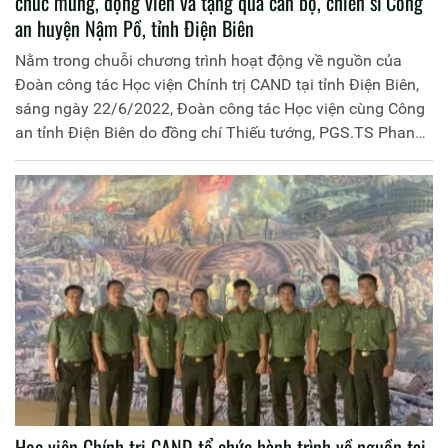
chúc mừng, động viên và tặng quà cán bộ, chiến sĩ Công
an huyện Nậm Pồ, tỉnh Điện Biên
Nằm trong chuỗi chương trình hoạt động về nguồn của
Đoàn công tác Học viện Chính trị CAND tại tỉnh Điện Biên,
sáng ngày 22/6/2022, Đoàn công tác Học viện cùng Công
an tỉnh Điện Biên do đồng chí Thiếu tướng, PGS.TS Phan
Xuân Tuy, Bí thư Đảng ủy, Giám đốc Học viện và đồng chí
Đại tá Nguyện Ngọc Thắng, Phó Giám đốc Công an tỉnh
Điện Biên làm trưởng đoàn đã đến thăm, chúc mừng, động
viên và tặng quà cán bộ, chiến sĩ Công an huyện Nậm Pồ,
lực lượng đã phá thành công các chuyên án ma túy lớn tại
tỉnh Điện Biên. Tham dự chương trình có đại diện lãnh đạo
một số đơn vị chức năng Học viện Chính trị CAND và Công
an tỉnh Điện Biên cùng Ban Chỉ huy Công an huyện Nậm
Pồ.
Học viện Chính trị CAND tổ chức hành trình về nguồn tại