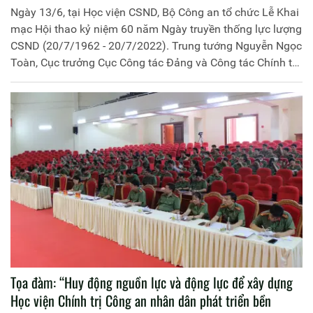
Ngày 13/6, tại Học viện CSND, Bộ Công an tổ chức Lễ Khai
mạc Hội thao kỷ niệm 60 năm Ngày truyền thống lực lượng
CSND (20/7/1962 - 20/7/2022). Trung tướng Nguyễn Ngọc
Toàn, Cục trưởng Cục Công tác Đảng và Công tác Chính trị
(Bộ Công an) thừa ủy quyền của lãnh đạo Bộ Công an chủ
trì buổi lễ. Tham gia hội thao, Đoàn cán bộ Học viện Chính
trị CAND có 15 đồng chí gồm: 03 thành viên đoàn, 02 đồng
chí huấn luyện viên và 10 vận động viên tranh tài ở 02 môn
thi đấu cầu lông và quần vợt; với tinh thần thể thao cao
thượng và cơ hội giao lưu, học hỏi, thể hiện mình, đoàn vận
động viên Học viện Chính trị CAND tham gia hội thao thể
hiện quyết tâm cao trong thi đấu để đạt thành tích cao
nhất, góp phần vào thành công chung.
Tọa đàm: “Huy động nguồn lực và động lực để xây dựng
Học viện Chính trị Công an nhân dân phát triển bền