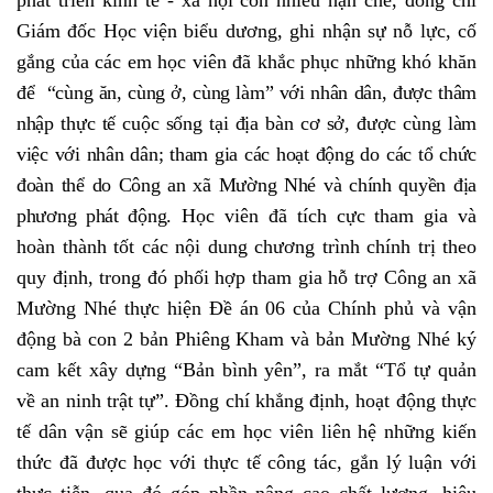
phát triển kinh tế - xã hội còn nhiều hạn chế
, đồng chí
Giám đốc Học viện biểu dương, ghi nhận sự nỗ lực, cố
gắng của các em học viên đã khắc phục những khó khăn
để
“cùng ăn, cùng ở, cùng làm” với nhân dân, được thâm
nhập thực tế cuộc sống tại địa bàn cơ sở, được cùng làm
việc với nhân dân; tham gia các hoạt động do các tổ chức
đoàn thể do Công an xã Mường Nhé và chính quyền địa
phương phát động
. Học viên đã tích cực tham gia và
hoàn thành tốt các nội dung chương trình chính trị theo
quy định, trong đó phối hợp tham gia hỗ trợ Công an xã
Mường Nhé thực hiện Đề án 06 của Chính phủ và vận
động bà con 2 bản Phiêng Kham và bản Mường Nhé ký
cam kết xây dựng “Bản bình yên”, ra mắt “Tổ tự quản
về an ninh trật tự”. Đồng chí khẳng định, hoạt
động thực
tế dân vận sẽ
giúp các em học viên liên hệ những kiến
thức đã được học với thực tế công tác, gắn lý luận với