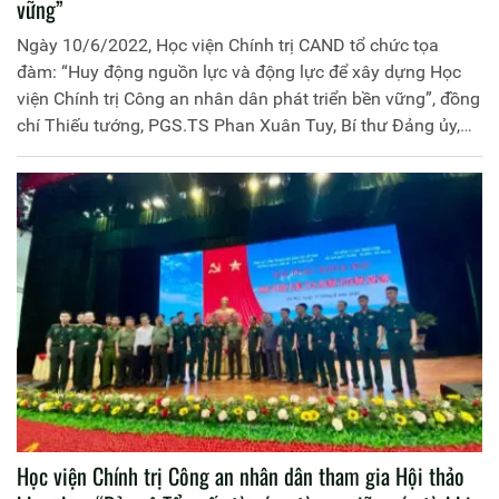
vững”
Ngày 10/6/2022, Học viện Chính trị CAND tổ chức tọa
đàm: “Huy động nguồn lực và động lực để xây dựng Học
viện Chính trị Công an nhân dân phát triển bền vững”, đồng
chí Thiếu tướng, PGS.TS Phan Xuân Tuy, Bí thư Đảng ủy,
Giám đốc Học viện chủ trì buổi Tọa đàm. Tham dự có các
đồng chí Phó Giám đốc Học viện, lãnh đạo các đơn vị; các
tổ chức quần chúng, cùng toàn thể cán bộ, giảng viên Học
viện.
Học viện Chính trị Công an nhân dân tham gia Hội thảo