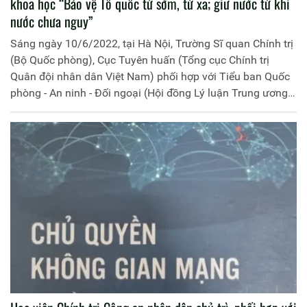
khoa học “Bảo vệ Tổ quốc từ sớm, từ xa; giữ nước từ khi
nước chưa nguy”
Sáng ngày 10/6/2022, tại Hà Nội, Trường Sĩ quan Chính trị
(Bộ Quốc phòng), Cục Tuyên huấn (Tổng cục Chính trị
Quân đội nhân dân Việt Nam) phối hợp với Tiểu ban Quốc
phòng - An ninh - Đối ngoại (Hội đồng Lý luận Trung ương)
tổ chức Hội thảo khoa học với chủ đề: “Bảo vệ Tổ quốc từ
sớm, từ xa; giữ nước từ khi nước chưa nguy”. Hội thảo
được thực hiện theo hình thức trực tiếp.