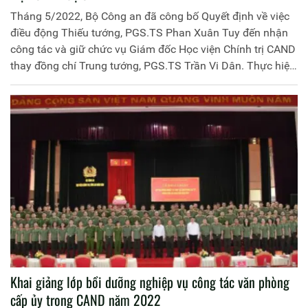
Tháng 5/2022, Bộ Công an đã công bố Quyết định về việc
điều động Thiếu tướng, PGS.TS Phan Xuân Tuy đến nhận
công tác và giữ chức vụ Giám đốc Học viện Chính trị CAND
thay đồng chí Trung tướng, PGS.TS Trần Vi Dân. Thực hiện
chỉ đạo của đồng chí lãnh đạo Bộ Công an về việc bàn giao
công tác, ngày 15/6/2022, Học viện Chính trị CAND tổ chức
Hội nghị bàn giao công tác của đồng chí giám đốc Học
viện trước sự chứng kiến của các đồng chí trong Đảng ủy,
Ban Giám đốc, lãnh đạo các khoa, phòng, trung tâm, viện
và các tổ chức quần chúng thuộc Học viện.
Khai giảng lớp bồi dưỡng nghiệp vụ công tác văn phòng
cấp ủy trong CAND năm 2022