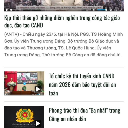
Kịp thời tháo gỡ những điểm nghẽn trong công tác giáo
dục, đào tạo CAND
(ANTV) - Chiều ngày 23/6, tại Hà Nội, PGS. TS Hoàng Minh
Sơn, Ủy viên Trung ương Đảng, Bộ trưởng Bộ Giáo dục và
đào tạo và Thượng tướng, TS. Lê Quốc Hùng, Ủy viên
Trung ương Đảng, Thứ trưởng Bộ Công an đã đồng chủ trì
buổi làm việc với các đơn vị của 2 Bộ về một số nội dung
liên quan đến công tác giáo dục và đào tạo của lực lượng
Tổ chức kỳ thi tuyển sinh CAND
CAND.
năm 2026 đảm bảo tuyệt đối an
toàn
Phong trào thi đua "Ba nhất" trong
Công an nhân dân