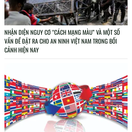
NHẬN DIỆN NGUY CƠ “CÁCH MẠNG MÀU” VÀ MỘT SỐ
VẤN ĐỀ ĐẶT RA CHO AN NINH VIỆT NAM TRONG BỐI
CẢNH HIỆN NAY