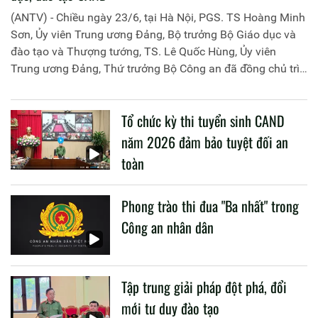
(ANTV) - Chiều ngày 23/6, tại Hà Nội, PGS. TS Hoàng Minh
Sơn, Ủy viên Trung ương Đảng, Bộ trưởng Bộ Giáo dục và
đào tạo và Thượng tướng, TS. Lê Quốc Hùng, Ủy viên
Trung ương Đảng, Thứ trưởng Bộ Công an đã đồng chủ trì
buổi làm việc với các đơn vị của 2 Bộ về một số nội dung
liên quan đến công tác giáo dục và đào tạo của lực lượng
Tổ chức kỳ thi tuyển sinh CAND
CAND.
năm 2026 đảm bảo tuyệt đối an
toàn
Phong trào thi đua "Ba nhất" trong
Công an nhân dân
Tập trung giải pháp đột phá, đổi
mới tư duy đào tạo