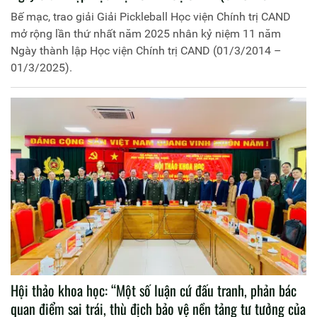
01/3/2025).
Bế mạc, trao giải Giải Pickleball Học viện Chính trị CAND
mở rộng lần thứ nhất năm 2025 nhân kỷ niệm 11 năm
Ngày thành lập Học viện Chính trị CAND (01/3/2014 –
01/3/2025).
Hội thảo khoa học: “Một số luận cứ đấu tranh, phản bác
quan điểm sai trái, thù địch bảo vệ nền tảng tư tưởng của