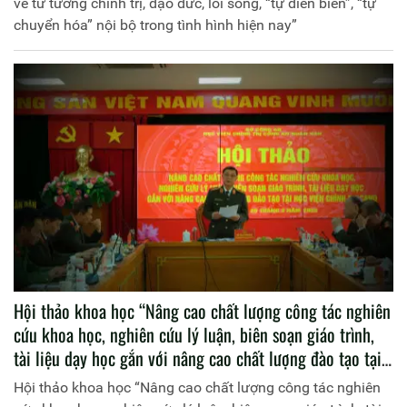
về tư tưởng chính trị, đạo đức, lối sống, “tự diễn biến”, “tự
chuyển hóa” nội bộ trong tình hình hiện nay”
Hội thảo khoa học “Nâng cao chất lượng công tác nghiên
cứu khoa học, nghiên cứu lý luận, biên soạn giáo trình,
tài liệu dạy học gắn với nâng cao chất lượng đào tạo tại
Học viện Chính trị Công an nhân dân”
Hội thảo khoa học “Nâng cao chất lượng công tác nghiên