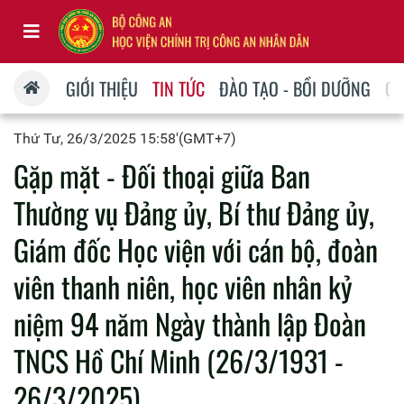
GIỚI THIỆU
TIN TỨC
ĐÀO TẠO - BỒI DƯỠNG
QU
Thứ Tư, 26/3/2025 15:58'(GMT+7)
Gặp mặt - Đối thoại giữa Ban
Thường vụ Đảng ủy, Bí thư Đảng ủy,
Giám đốc Học viện với cán bộ, đoàn
viên thanh niên, học viên nhân kỷ
niệm 94 năm Ngày thành lập Đoàn
TNCS Hồ Chí Minh (26/3/1931 -
26/3/2025)