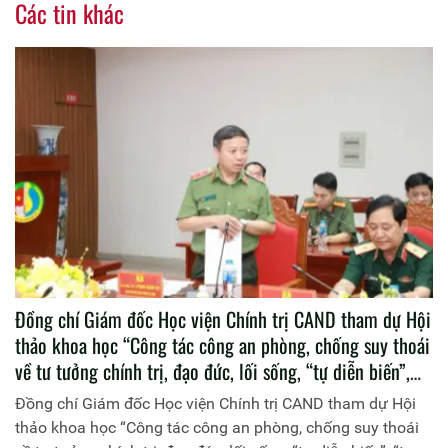
Các tin khác
Đồng chí Giám đốc Học viện Chính trị CAND tham dự Hội
thảo khoa học “Công tác công an phòng, chống suy thoái
về tư tưởng chính trị, đạo đức, lối sống, “tự diễn biến”,
“tự chuyển hóa” nội bộ trong tình hình hiện nay”
Đồng chí Giám đốc Học viện Chính trị CAND tham dự Hội
thảo khoa học “Công tác công an phòng, chống suy thoái