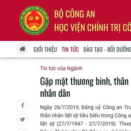
GIỚI THIỆU
TIN TỨC
ĐÀO TẠO - BỒI DƯỠN
Tin tức của Ngành
Gặp mặt thương binh, thân 
nhân dân
Ngày 26/7/2019, Đảng uỷ Công an Tru
thân nhân liệt sỹ tiêu biểu trong Côn
liệt sỹ (27/7/1947 - 27/7/2019). T