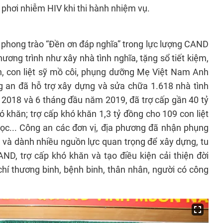
í phơi nhiễm HIV khi thi hành nhiệm vụ.
, phong trào “Đền ơn đáp nghĩa” trong lực lượng CAND
hương trình như xây nhà tình nghĩa, tặng sổ tiết kiệm,
n, con liệt sỹ mồ côi, phụng dưỡng Mẹ Việt Nam Anh
 an đã hỗ trợ xây dựng và sửa chữa 1.618 nhà tình
m 2018 và 6 tháng đầu năm 2019, đã trợ cấp gần 40 tỷ
 khăn; trợ cấp khó khăn 1,3 tỷ đồng cho 109 con liệt
học... Công an các đơn vị, địa phương đã nhận phụng
à dành nhiều nguồn lực quan trọng để xây dựng, tu
AND, trợ cấp khó khăn và tạo điều kiện cải thiện đời
chí thương binh, bệnh binh, thân nhân, người có công