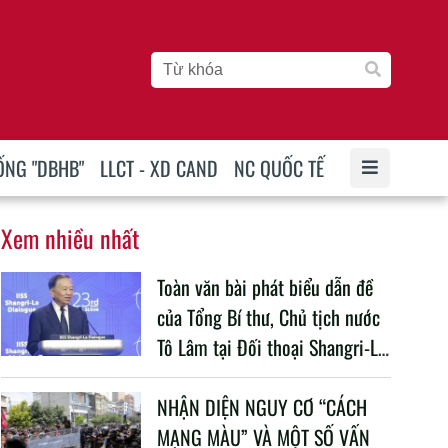
ỐNG "DBHB"
LLCT - XD CAND
NC QUỐC TẾ
Xem nhiều nhất
Toàn văn bài phát biểu dẫn đề
của Tổng Bí thư, Chủ tịch nước
Tô Lâm tại Đối thoại Shangri-La
lần thứ 23
NHẬN DIỆN NGUY CƠ “CÁCH
MẠNG MÀU” VÀ MỘT SỐ VẤN