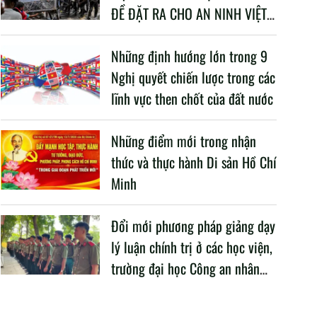
ĐỀ ĐẶT RA CHO AN NINH VIỆT
NAM TRONG BỐI CẢNH HIỆN
NAY
Những định hướng lớn trong 9
Nghị quyết chiến lược trong các
lĩnh vực then chốt của đất nước
Những điểm mới trong nhận
thức và thực hành Di sản Hồ Chí
Minh
Đổi mới phương pháp giảng dạy
lý luận chính trị ở các học viện,
trường đại học Công an nhân
dân trong Cách mạng công
nghiệp lần thứ tư