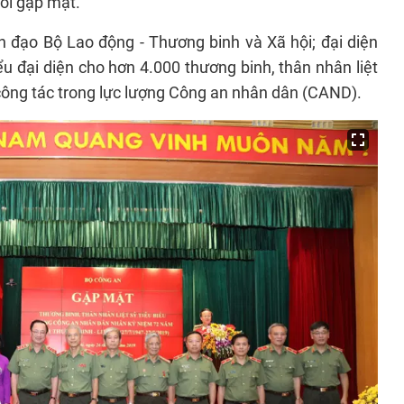
ổi gặp mặt.
 đạo Bộ Lao động - Thương binh và Xã hội; đại diện
ểu đại diện cho hơn 4.000 thương binh, thân nhân liệt
công tác trong lực lượng Công an nhân dân (CAND).