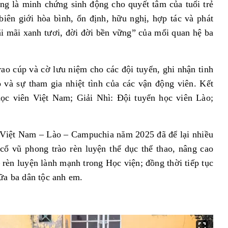
ng là minh chứng sinh động cho quyết tâm của tuổi trẻ
iên giới hòa bình, ổn định, hữu nghị, hợp tác và phát
ãi mãi xanh tươi, đời đời bền vững” của mối quan hệ ba
ao cúp và cờ lưu niệm cho các đội tuyển, ghi nhận tinh
ạo và sự tham gia nhiệt tình của các vận động viên. Kết
học viên Việt Nam
;
Giải Nhì: Đội tuyển học viên Lào
;
 Việt Nam – Lào – Campuchia năm 2025 đã để lại nhiều
cổ vũ phong trào rèn luyện thể dục thể thao, nâng cao
rèn luyện lành mạnh trong Học viện; đồng thời tiếp tục
iữa ba dân tộc anh em.