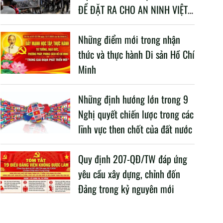
ĐỀ ĐẶT RA CHO AN NINH VIỆT
NAM TRONG BỐI CẢNH HIỆN
NAY
Những điểm mới trong nhận
thức và thực hành Di sản Hồ Chí
Minh
Những định hướng lớn trong 9
Nghị quyết chiến lược trong các
lĩnh vực then chốt của đất nước
Quy định 207-QĐ/TW đáp ứng
yêu cầu xây dựng, chỉnh đốn
Đảng trong kỷ nguyên mới