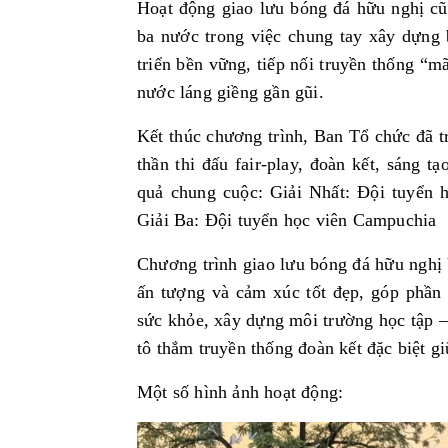
Hoạt động giao lưu bóng đá hữu nghị cũ
ba nước trong việc chung tay xây dựng b
triển bền vững, tiếp nối truyền thống “m
nước láng giềng gần gũi.
Kết thúc chương trình, Ban Tổ chức đã tr
thần thi đấu fair-play, đoàn kết, sáng t
quả chung cuộc: Giải Nhất: Đội tuyển 
Giải Ba: Đội tuyển học viên Campuchia
Chương trình giao lưu bóng đá hữu nghị
ấn tượng và
cảm xúc tốt đẹp, góp phần 
sức khỏe, xây dựng môi trường học tập – 
tô thắm truyền thống đoàn kết đặc biệt g
Một
số hình ảnh
hoạt động
: