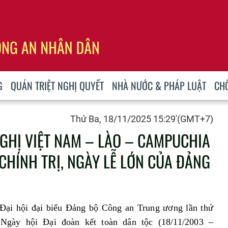
G
QUÁN TRIỆT NGHỊ QUYẾT
NHÀ NƯỚC & PHÁP LUẬT
CH
Thứ Ba, 18/11/2025 15:29'(GMT+7)
GHỊ VIỆT NAM – LÀO – CAMPUCHIA
CHÍNH TRỊ, NGÀY LỄ LỚN CỦA ĐẢNG
Đại hội
đại biểu
Đảng bộ Công an Trung ương lần thứ
Ngày hội Đại đoàn kết toàn dân tộc (18/11/2003 –