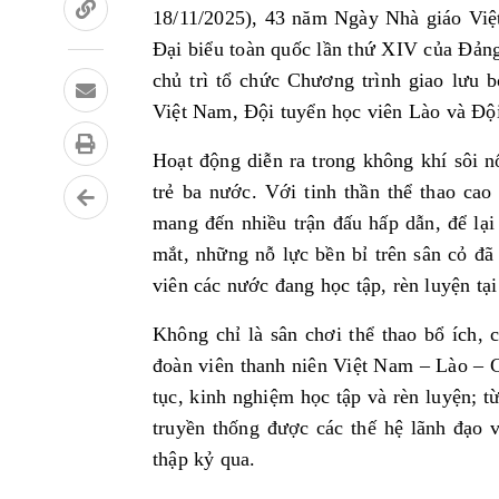
18/11/2025), 43 năm Ngày Nhà giáo Việ
Đại biểu toàn quốc lần thứ XIV của Đản
chủ trì tổ chức Chương trình giao lưu 
Việt Nam, Đội tuyển học viên Lào và Độ
Hoạt động diễn ra trong không khí sôi nổ
trẻ ba nước. Với tinh thần thể thao ca
mang đến nhiều trận đấu hấp dẫn, để lạ
mắt, những nỗ lực bền bỉ trên sân cỏ đã 
viên các nước đang học tập, rèn luyện tạ
Không chỉ là sân chơi thể thao bổ ích, c
đoàn viên thanh niên Việt Nam – Lào – C
tục, kinh nghiệm học tập và rèn luyện; t
truyền thống được các thế hệ lãnh đạo 
thập kỷ qua.