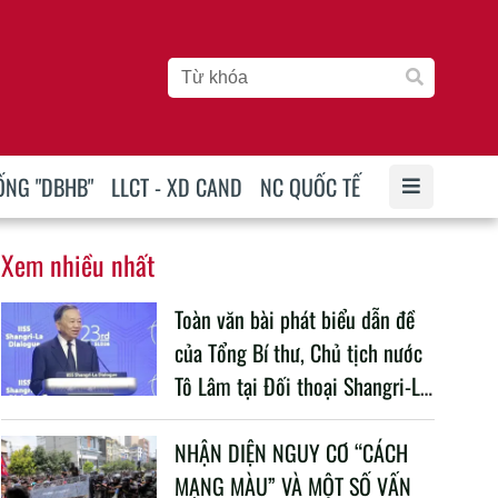
ỐNG "DBHB"
LLCT - XD CAND
NC QUỐC TẾ
Xem nhiều nhất
Toàn văn bài phát biểu dẫn đề
của Tổng Bí thư, Chủ tịch nước
Tô Lâm tại Đối thoại Shangri-La
lần thứ 23
NHẬN DIỆN NGUY CƠ “CÁCH
MẠNG MÀU” VÀ MỘT SỐ VẤN