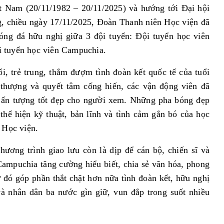
t Nam (20/11/1982 – 20/11/2025) và hướng tới Đại hội
g, chiều ngày 17/11/2025, Đoàn Thanh niên Học viện đã
bóng đá hữu nghị giữa 3 đội tuyển: Đội tuyển học viên
i tuyển học viên Campuchia.
i, trẻ trung, thắm đượm tình đoàn kết quốc tế của tuổi
o thượng và quyết tâm cống hiến, các vận động viên đã
i ấn tượng tốt đẹp cho người xem. Những pha bóng đẹp
thể hiện kỹ thuật, bản lĩnh và tình cảm gắn bó của học
i Học viện.
hương trình giao lưu còn là dịp để cán bộ, chiến sĩ và
ampuchia tăng cường hiểu biết, chia sẻ văn hóa, phong
ừ đó góp phần thắt chặt hơn nữa tình đoàn kết, hữu nghị
và nhân dân ba nước gìn giữ, vun đắp trong suốt nhiều