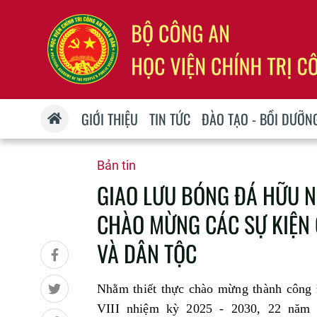
GIỚI THIỆU
TIN TỨC
ĐÀO TẠO - BỒI DƯỠN
Bản tin
GIAO LƯU BÓNG ĐÁ HỮU N
CHÀO MỪNG CÁC SỰ KIỆN 
VÀ DÂN TỘC
Nhằm thiết thực chào mừng thành công 
VIII
nhiệm kỳ 2025 - 2030
, 22 năm 