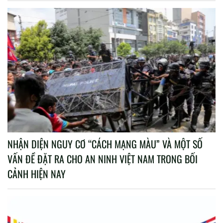
NHẬN DIỆN NGUY CƠ “CÁCH MẠNG MÀU” VÀ MỘT SỐ
VẤN ĐỀ ĐẶT RA CHO AN NINH VIỆT NAM TRONG BỐI
CẢNH HIỆN NAY