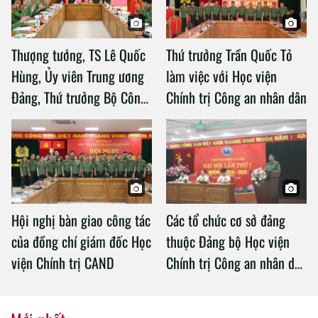
Thượng tướng, TS Lê Quốc
Thứ trưởng Trần Quốc Tỏ
Hùng, Ủy viên Trung ương
làm việc với Học viện
Đảng, Thứ trưởng Bộ Công
Chính trị Công an nhân dân
an làm việc với Học viện
Chính trị Công an nhân dân
Hội nghị bàn giao công tác
Các tổ chức cơ sở đảng
của đồng chí giám đốc Học
thuộc Đảng bộ Học viện
viện Chính trị CAND
Chính trị Công an nhân dân
tổ chức thành công Đại hội
nhiệm kỳ 2020 – 2025