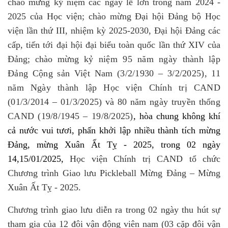
chào mừng kỷ niệm các ngày lễ lớn trong năm 2024 -
2025 của Học viện; chào mừng Đại hội Đảng bộ Học
viện lần thứ III, nhiệm kỳ 2025-2030, Đại hội Đảng các
cấp, tiến tới đại hội đại biểu toàn quốc lần thứ XIV của
Đảng; chào mừng
kỷ niệm 95 năm ngày thành lập
Đảng Cộng sản Việt Nam (3/2/1930 – 3/2/2025), 11
năm Ngày thành lập Học viện Chính trị CAND
(01/3/2014 – 01/3/2025) và 80 năm ngày truyền thống
CAND (19/8/1945 – 19/8/2025)
, hòa chung không khí
cả nước vui tươi, phấn khởi lập nhiều thành tích mừng
Đảng, mừng Xuân Ất Tỵ - 2025, trong 02 ngày
14,15/01/2025,
Học viện Chính trị CAND tổ chức
Chương trình Giao lưu Pickleball Mừng Đảng – Mừng
Xuân Ất Tỵ - 2025.
Chương trình giao lưu diễn ra trong 02 ngày thu hút sự
tham gia của 12 đôi vận động viên nam (03 cặp đôi vận