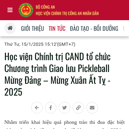
GIỚI THIỆU
TIN TỨC
ĐÀO TẠO - BỒI DƯỠNG
QU
Thứ Tư, 15/1/2025 15:12'(GMT+7)
Học viện Chính trị CAND tổ chức
Chương trình Giao lưu Pickleball
Mừng Đảng – Mừng Xuân Ất Tỵ -
2025
Nhằm triển khai hiệu quả phong trào thi đua đặc biệt