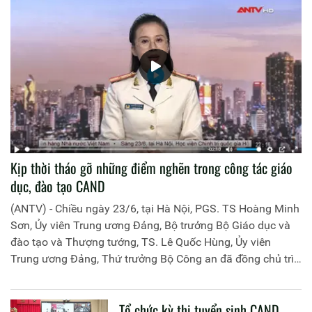
Kịp thời tháo gỡ những điểm nghẽn trong công tác giáo
dục, đào tạo CAND
(ANTV) - Chiều ngày 23/6, tại Hà Nội, PGS. TS Hoàng Minh
Sơn, Ủy viên Trung ương Đảng, Bộ trưởng Bộ Giáo dục và
đào tạo và Thượng tướng, TS. Lê Quốc Hùng, Ủy viên
Trung ương Đảng, Thứ trưởng Bộ Công an đã đồng chủ trì
buổi làm việc với các đơn vị của 2 Bộ về một số nội dung
liên quan đến công tác giáo dục và đào tạo của lực lượng
Tổ chức kỳ thi tuyển sinh CAND
CAND.