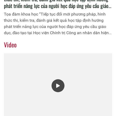
phát triển năng lực của người học đáp ứng yêu cầu giáo
dục, đào tạo tại Học viện Chính trị Công an nhân dân
Tọa đàm khoa học “Tiếp tục đổi mới phương pháp, hình
hiện nay”
thức thi, kiểm tra, đánh giá kết quả học tập định hướng
phát triển năng lực của người học đáp ứng yêu cầu giáo
dục, đào tạo tại Học viện Chính trị Công an nhân dân hiện
nay”
Video