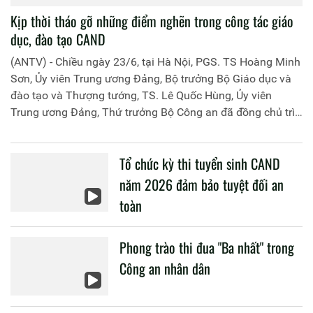
Kịp thời tháo gỡ những điểm nghẽn trong công tác giáo
dục, đào tạo CAND
(ANTV) - Chiều ngày 23/6, tại Hà Nội, PGS. TS Hoàng Minh
Sơn, Ủy viên Trung ương Đảng, Bộ trưởng Bộ Giáo dục và
đào tạo và Thượng tướng, TS. Lê Quốc Hùng, Ủy viên
Trung ương Đảng, Thứ trưởng Bộ Công an đã đồng chủ trì
buổi làm việc với các đơn vị của 2 Bộ về một số nội dung
liên quan đến công tác giáo dục và đào tạo của lực lượng
Tổ chức kỳ thi tuyển sinh CAND
CAND.
năm 2026 đảm bảo tuyệt đối an
toàn
Phong trào thi đua "Ba nhất" trong
Công an nhân dân