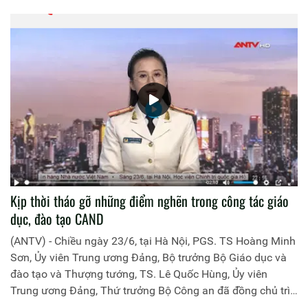
chức, Ban Giám khảo, các đồng chí đại diện lãnh đạo các
đơn vị chức năng cùng toàn thể 06 trung đội tham gia Hội
thi (trong đó 04 trung đội học viên Việt Nam và 02 trung đội
học viên Lào).
Kịp thời tháo gỡ những điểm nghẽn trong công tác giáo
dục, đào tạo CAND
(ANTV) - Chiều ngày 23/6, tại Hà Nội, PGS. TS Hoàng Minh
Sơn, Ủy viên Trung ương Đảng, Bộ trưởng Bộ Giáo dục và
đào tạo và Thượng tướng, TS. Lê Quốc Hùng, Ủy viên
Trung ương Đảng, Thứ trưởng Bộ Công an đã đồng chủ trì
buổi làm việc với các đơn vị của 2 Bộ về một số nội dung