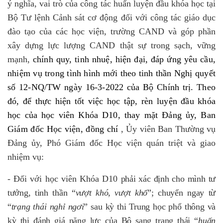
ý nghĩa, vai trò của công tác huấn luyện đầu khóa học tại
Bộ Tư lệnh Cảnh sát cơ động đối với công tác giáo dục
đào tạo của các học viện, trường CAND và góp phần
xây dựng lực lượng CAND thật sự trong sạch, vững
mạnh,
chính quy, tinh nhuệ, hiện đại, đáp ứng yêu cầu,
nhiệm vụ trong tình hình mới theo tinh thần Nghị quyết
số 12-NQ/TW ngày 16-3-2022 của Bộ Chính trị. Theo
đó, để thực hiện tốt việc học tập, rèn luyện đầu khóa
học của học viên Khóa D10, thay mặt Đảng ủy, Ban
Giám đốc Học viện, đồng chí
, Ủy viên Ban Thường vụ
Đảng ủy, Phó Giám đốc Học viện quán triệt và giao
nhiệm vụ:
- Đối với học viên Khóa D10
phải xác định cho mình tư
tưởng, tinh thần “
vượt khó, vượt khổ
”; chuyển ngay từ
“
trạng thái nghỉ ngơi
” sau kỳ thi Trung học phổ thông và
kỳ thi đánh giá năng lực của Bộ sang trạng thái “
huấn