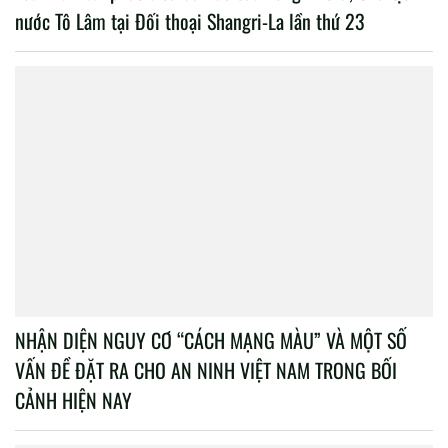
nước Tô Lâm tại Đối thoại Shangri-La lần thứ 23
NHẬN DIỆN NGUY CƠ “CÁCH MẠNG MÀU” VÀ MỘT SỐ
VẤN ĐỀ ĐẶT RA CHO AN NINH VIỆT NAM TRONG BỐI
CẢNH HIỆN NAY