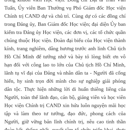
Tuấn, Ủy viên Ban Thường vụ Phó Giám đốc Học viện
Chính trị CAND dự và chủ trì. Cùng dự có các đồng chí
trong Đảng ủy, Ban Giám đốc Học viện; đại diện Ủy ban
kiểm tra Đảng ủy Học viện, các đơn vị, các tổ chức quần
chúng thuộc Học viện. Đoàn đại biểu của Học viện thành
kính, trang nghiêm, dâng hương trước anh linh Chủ tịch
Hồ Chí Minh để tưởng nhớ và bày tỏ lòng biết ơn vô
hạn đối với công lao to lớn của Chủ tịch Hồ Chí Minh,
lãnh tụ vĩ đại của Đảng và nhân dân ta - Người đã cống
hiến, hy sinh trọn đời mình cho sự nghiệp giải phóng
dân tộc. Thực hiện những lời di huấn thiêng liêng của
Người, toàn thể lãnh đạo, cán bộ, giảng viên và học viên
Học viện Chính trị CAND xin hứa luôn nguyện mãi học
tập và làm theo tư tưởng, đạo đức, phong cách của
Người, giữ vững bản lĩnh chính trị, nêu cao tinh thần
đoàn kết, thống nhất, quyết tâm tổ chức triển khai, thực