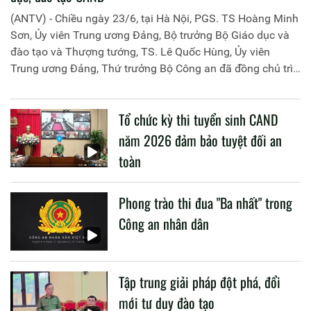
(ANTV) - Chiều ngày 23/6, tại Hà Nội, PGS. TS Hoàng Minh
Sơn, Ủy viên Trung ương Đảng, Bộ trưởng Bộ Giáo dục và
đào tạo và Thượng tướng, TS. Lê Quốc Hùng, Ủy viên
Trung ương Đảng, Thứ trưởng Bộ Công an đã đồng chủ trì
buổi làm việc với các đơn vị của 2 Bộ về một số nội dung
liên quan đến công tác giáo dục và đào tạo của lực lượng
Tổ chức kỳ thi tuyển sinh CAND
CAND.
năm 2026 đảm bảo tuyệt đối an
toàn
Phong trào thi đua "Ba nhất" trong
Công an nhân dân
Tập trung giải pháp đột phá, đổi
mới tư duy đào tạo