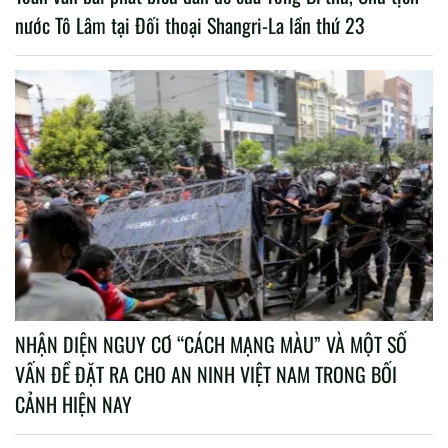
nước Tô Lâm tại Đối thoại Shangri-La lần thứ 23
NHẬN DIỆN NGUY CƠ “CÁCH MẠNG MÀU” VÀ MỘT SỐ
VẤN ĐỀ ĐẶT RA CHO AN NINH VIỆT NAM TRONG BỐI
CẢNH HIỆN NAY