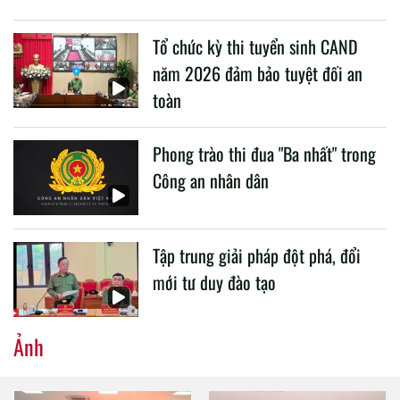
buổi làm việc với các đơn vị của 2 Bộ về một số nội dung
liên quan đến công tác giáo dục và đào tạo của lực lượng
Tổ chức kỳ thi tuyển sinh CAND
CAND.
năm 2026 đảm bảo tuyệt đối an
toàn
Phong trào thi đua "Ba nhất" trong
Công an nhân dân
Tập trung giải pháp đột phá, đổi
mới tư duy đào tạo
Ảnh