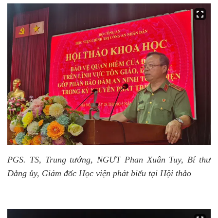
PGS. TS, Trung tướng, NGƯT Phan Xuân Tuy, Bí thư
Đảng ủy, Giám đốc Học viện phát biểu tại Hội thảo