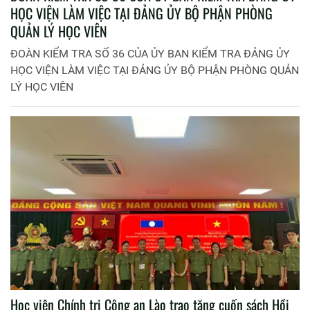
HỌC VIỆN LÀM VIỆC TẠI ĐẢNG ỦY BỘ PHẬN PHÒNG
QUẢN LÝ HỌC VIÊN
ĐOÀN KIỂM TRA SỐ 36 CỦA ỦY BAN KIỂM TRA ĐẢNG ỦY
HỌC VIỆN LÀM VIỆC TẠI ĐẢNG ỦY BỘ PHẬN PHÒNG QUẢN
LÝ HỌC VIÊN
Học viện Chính trị Công an Lào trao tặng cuốn sách Hồi