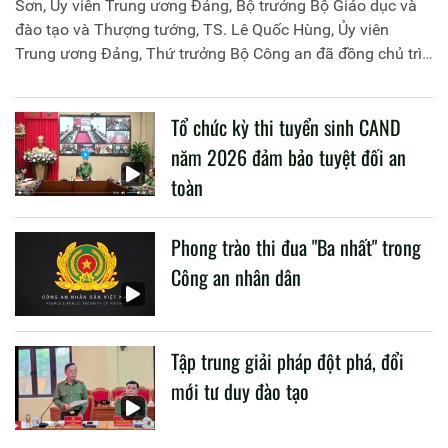
Sơn, Ủy viên Trung ương Đảng, Bộ trưởng Bộ Giáo dục và
đào tạo và Thượng tướng, TS. Lê Quốc Hùng, Ủy viên
Trung ương Đảng, Thứ trưởng Bộ Công an đã đồng chủ trì
buổi làm việc với các đơn vị của 2 Bộ về một số nội dung
liên quan đến công tác giáo dục và đào tạo của lực lượng
Tổ chức kỳ thi tuyển sinh CAND
CAND.
năm 2026 đảm bảo tuyệt đối an
toàn
Phong trào thi đua "Ba nhất" trong
Công an nhân dân
Tập trung giải pháp đột phá, đổi
mới tư duy đào tạo