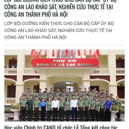
CÔNG AN LÀO KHẢO SÁT, NGHIÊN CỨU THỰC TẾ TẠI
CÔNG AN THÀNH PHỐ HÀ NỘI
LỚP BỒI DƯỠNG KIẾN THỨC CHO CÁN BỘ CẤP ỦY BỘ
CÔNG AN LÀO KHẢO SÁT, NGHIÊN CỨU THỰC TẾ TẠI
CÔNG AN THÀNH PHỐ HÀ NỘI
Học viện Chính trị CAND tổ chức Lễ Tổng kết công tác