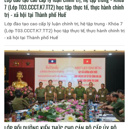
7 (Lớp T03.CCCT.K7.TT2) học tập thực tế, thực hành chính
trị - xã hội tại Thành phố Huế
Lớp đào tạo cao cấp lý luận chính trị, hệ tập trung - Khóa 7
(Lớp T03.CCCT.K7.TT2) học tập thực tế, thực hành chính trị
- xã hội tại Thành phố Huế
LỚP BỒI DƯỠNG KIẾN THỨC CHO CÁN BỘ CẤP ỦY BỘ