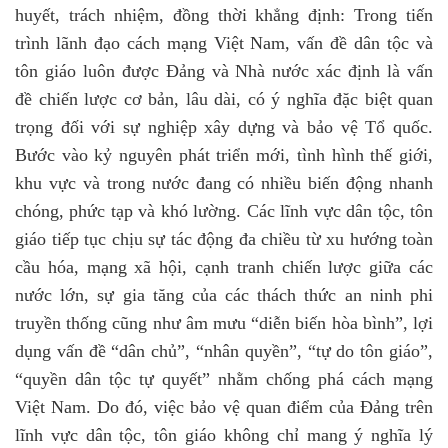
huyết, trách nhiệm
, đ
ồng thời khẳng định:
Trong tiến
trình lãnh đạo cách mạng Việt Nam, vấn đề dân tộc và
tôn giáo luôn được Đảng và Nhà nước xác định là vấn
đề chiến lược cơ bản, lâu dài, có ý nghĩa đặc biệt quan
trọng đối với sự nghiệp xây dựng và bảo vệ Tổ quốc.
Bước vào kỷ nguyên phát triển mới
,
tình hình thế giới,
khu vực và trong nước đang có nhiều biến động nhanh
chóng, phức tạp và khó lường. Các lĩnh vực dân tộc, tôn
giáo tiếp tục chịu sự tác động đa chiều từ xu hướng toàn
cầu hóa, mạng xã hội, cạnh tranh chiến lược giữa các
nước lớn, sự gia tăng của các thách thức an ninh phi
truyền thống cũng như âm mưu “diễn biến hòa bình”, lợi
dụng vấn đề “dân chủ”, “nhân quyền”, “tự do tôn giáo”,
“quyền dân tộc tự quyết” nhằm chống phá cách mạng
Việt Nam. Do
đó
, việc bảo vệ quan điểm của Đảng trên
lĩnh vực dân tộc, tôn giáo không chỉ mang ý nghĩa lý