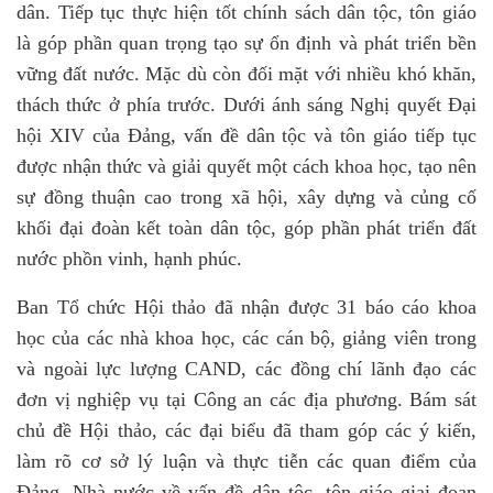
dân. Tiếp tục thực hiện tốt chính sách dân tộc, tôn giáo
là góp phần quan trọng tạo sự ổn định và phát triển bền
vững đất nước. Mặc dù còn đối mặt với nhiều khó khăn,
thách thức ở phía trước. Dưới ánh sáng Nghị quyết Đại
hội XIV của Đảng, vấn đề dân tộc và tôn giáo tiếp tục
được nhận thức và giải quyết một cách khoa học, tạo nên
sự đồng thuận cao trong xã hội, xây dựng và củng cố
khối đại đoàn kết toàn dân tộc, góp phần phát triển đất
nước phồn vinh, hạnh phúc.
Ban Tổ chức Hội thảo đã nhận được 31 báo cáo khoa
học của các nhà khoa học, các cán bộ, giảng viên trong
và ngoài lực lượng CAND, các đồng chí lãnh đạo các
đơn vị nghiệp vụ tại Công an các địa phương. Bám sát
chủ đề Hội thảo, các đại biểu đã tham góp các ý kiến,
làm
rõ
cơ sở lý luận và thực tiễn
các
quan điểm của
Đảng, Nhà nước về vấn đề dân tộc, tôn giáo giai đoạn