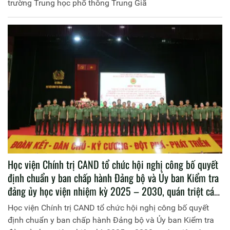
trường Trung học phổ thông Trung Giã
Học viện Chính trị CAND tổ chức hội nghị công bố quyết
định chuẩn y ban chấp hành Đảng bộ và Ủy ban Kiểm tra
đảng ủy học viện nhiệm kỳ 2025 – 2030, quán triệt các
nghị quyết của trung ương
Học viện Chính trị CAND tổ chức hội nghị công bố quyết
định chuẩn y ban chấp hành Đảng bộ và Ủy ban Kiểm tra