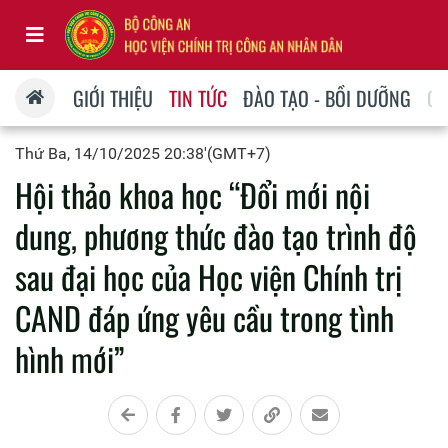
GIỚI THIỆU
TIN TỨC
ĐÀO TẠO - BỒI DƯỠNG
QU
Thứ Ba, 14/10/2025 20:38'(GMT+7)
Hội thảo khoa học “Đổi mới nội
dung, phương thức đào tạo trình độ
sau đại học của Học viện Chính trị
CAND đáp ứng yêu cầu trong tình
hình mới”