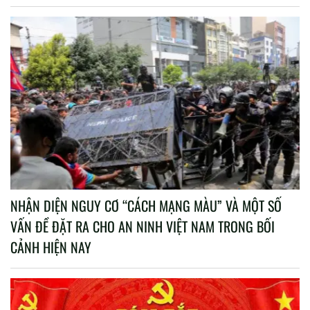
NHẬN DIỆN NGUY CƠ “CÁCH MẠNG MÀU” VÀ MỘT SỐ
VẤN ĐỀ ĐẶT RA CHO AN NINH VIỆT NAM TRONG BỐI
CẢNH HIỆN NAY