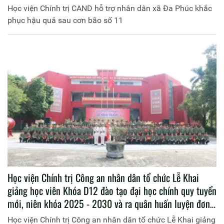
Học viện Chính trị CAND hỗ trợ nhân dân xã Đa Phúc khắc
phục hậu quả sau cơn bão số 11
Học viện Chính trị Công an nhân dân tổ chức Lễ Khai
giảng học viên Khóa D12 đào tạo đại học chính quy tuyển
mới, niên khóa 2025 - 2030 và ra quân huấn luyện đơn
vị dự bị chiến đấu
Học viện Chính trị Công an nhân dân tổ chức Lễ Khai giảng