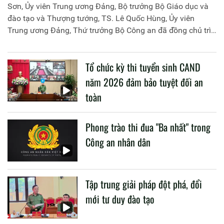
Sơn, Ủy viên Trung ương Đảng, Bộ trưởng Bộ Giáo dục và
đào tạo và Thượng tướng, TS. Lê Quốc Hùng, Ủy viên
Trung ương Đảng, Thứ trưởng Bộ Công an đã đồng chủ trì
buổi làm việc với các đơn vị của 2 Bộ về một số nội dung
liên quan đến công tác giáo dục và đào tạo của lực lượng
Tổ chức kỳ thi tuyển sinh CAND
CAND.
năm 2026 đảm bảo tuyệt đối an
toàn
Phong trào thi đua "Ba nhất" trong
Công an nhân dân
Tập trung giải pháp đột phá, đổi
mới tư duy đào tạo