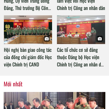
Hùng, Ủy viên Trung ương
làm việc với Học viện
Đảng, Thứ trưởng Bộ Công
Chính trị Công an nhân dân
an làm việc với Học viện
Chính trị Công an nhân dân
Hội nghị bàn giao công tác
Các tổ chức cơ sở đảng
của đồng chí giám đốc Học
thuộc Đảng bộ Học viện
viện Chính trị CAND
Chính trị Công an nhân dân
tổ chức thành công Đại hội
nhiệm kỳ 2020 – 2025
Mới nhất