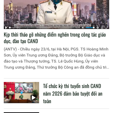
Kịp thời tháo gỡ những điểm nghẽn trong công tác giáo
dục, đào tạo CAND
(ANTV) - Chiều ngày 23/6, tại Hà Nội, PGS. TS Hoàng Minh
Sơn, Ủy viên Trung ương Đảng, Bộ trưởng Bộ Giáo dục và
đào tạo và Thượng tướng, TS. Lê Quốc Hùng, Ủy viên
Trung ương Đảng, Thứ trưởng Bộ Công an đã đồng chủ trì
buổi làm việc với các đơn vị của 2 Bộ về một số nội dung
liên quan đến công tác giáo dục và đào tạo của lực lượng
Tổ chức kỳ thi tuyển sinh CAND
CAND.
năm 2026 đảm bảo tuyệt đối an
toàn