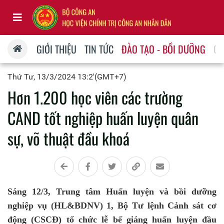
GIỚI THIỆU
TIN TỨC
ĐÀO TẠO - BỒI DƯỠNG
QU
Thứ Tư, 13/3/2024 13:2'(GMT+7)
Hơn 1.200 học viên các trường
CAND tốt nghiệp huấn luyện quân
sự, võ thuật đầu khoá
Sáng 12/3, Trung tâm Huấn luyện và bồi dưỡng
nghiệp vụ (HL&BDNV) 1, Bộ Tư lệnh Cảnh sát cơ
động (CSCĐ) tổ chức lễ bế giảng huấn luyện đầu