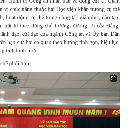
iện Chính trị Công an nhân dân và đồng chí Q. Giám
n vị chức năng thuộc hai Học viện khẩn trương cụ thể
h, hoạt động cụ thể trong công tác giáo dục, đào tạo,
 trật tự theo đúng chủ trương, đường lối của Đảng,
ự lãnh đạo, chỉ đạo của ngành Công an và Ủy ban Dân
yền hạn của hai cơ quan theo hướng tinh gọn, hiệu lực,
ng tình hình mới.
 chế phối hợp: