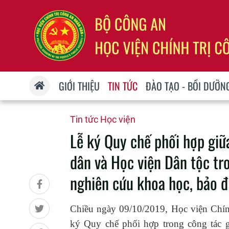
GIỚI THIỆU
TIN TỨC
ĐÀO TẠO - BỒI DƯỠN
Tin tức Học viện
Lễ ký Quy chế phối hợp giữ
dân và Học viện Dân tộc tro
nghiên cứu khoa học, bảo đ
Chiều ngày 09/10/2019, Học viện Chín
ký Quy chế phối hợp trong công tác g