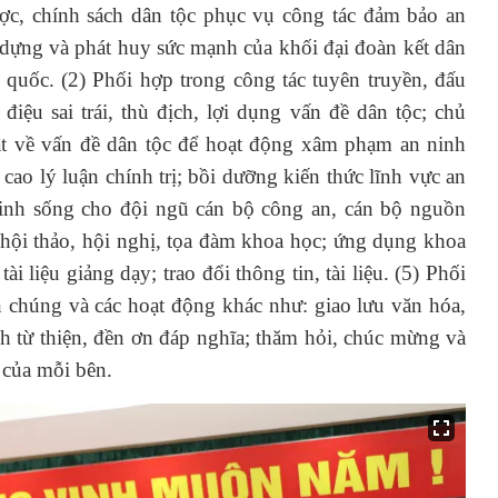
lược, chính sách dân tộc phục vụ công tác đảm bảo an
y dựng và phát huy sức mạnh của khối đại đoàn kết dân
 quốc. (2) Phối hợp trong công tác tuyên truyền, đấu
iệu sai trái, thù địch, lợi dụng vấn đề dân tộc; chủ
uật về vấn đề dân tộc để hoạt động xâm phạm an ninh
cao lý luận chính trị; bồi dưỡng kiến thức lĩnh vực an
sinh sống cho đội ngũ cán bộ công an, cán bộ nguồn
c hội thảo, hội nghị, tọa đàm khoa học; ứng dụng khoa
i liệu giảng dạy; trao đổi thông tin, tài liệu. (5) Phối
n chúng và các hoạt động khác như: giao lưu văn hóa,
nh từ thiện, đền ơn đáp nghĩa; thăm hỏi, chúc mừng và
 của mỗi bên.