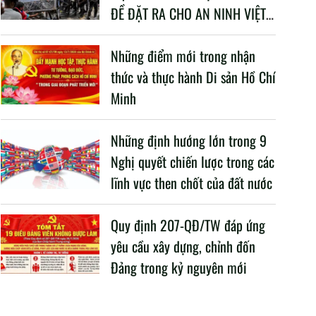
ĐỀ ĐẶT RA CHO AN NINH VIỆT
NAM TRONG BỐI CẢNH HIỆN
NAY
Những điểm mới trong nhận
thức và thực hành Di sản Hồ Chí
Minh
Những định hướng lớn trong 9
Nghị quyết chiến lược trong các
lĩnh vực then chốt của đất nước
Quy định 207-QĐ/TW đáp ứng
yêu cầu xây dựng, chỉnh đốn
Đảng trong kỷ nguyên mới