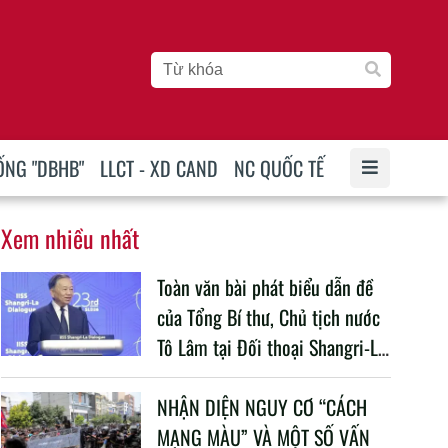
ỐNG "DBHB"
LLCT - XD CAND
NC QUỐC TẾ
Xem nhiều nhất
Toàn văn bài phát biểu dẫn đề
của Tổng Bí thư, Chủ tịch nước
Tô Lâm tại Đối thoại Shangri-La
lần thứ 23
NHẬN DIỆN NGUY CƠ “CÁCH
MẠNG MÀU” VÀ MỘT SỐ VẤN