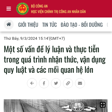
GIỚI THIỆU
TIN TỨC
ĐÀO TẠO - BỒI DƯỠNG
QU
Thứ Bảy, 9/3/2024 15:14'(GMT+7)
Một số vấn đề lý luận và thực tiễn
trong quá trình nhận thức, vận dụng
quy luật và các mối quan hệ lớn