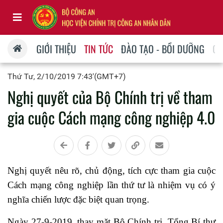
GIỚI THIỆU
TIN TỨC
ĐÀO TẠO - BỒI DƯỠNG
QU
Thứ Tư, 2/10/2019 7:43'(GMT+7)
Nghị quyết của Bộ Chính trị về tham
gia cuộc Cách mạng công nghiệp 4.0
Nghị quyết nêu rõ, chủ động, tích cực tham gia cuộc
Cách mạng công nghiệp lần thứ tư là nhiệm vụ có ý
nghĩa chiến lược đặc biệt quan trọng.
Ngày 27-9-2019, thay mặt Bộ Chính trị, Tổng Bí thư